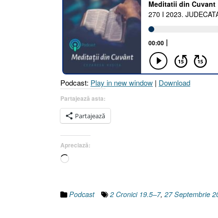
Podcast:
Play in new window
|
Download
Partajează asta:
Partajează
Apreciază:
Încarc...
Podcast
2 Cronici 19.5–7
,
27 Septembrie 2