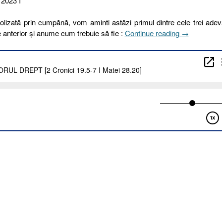
 2023 I
lizată prin cumpănă, vom aminti astăzi primul dintre cele trei adev
„271
 anterior și anume cum trebuie să fie :
Continue reading
→
I
2023.
JUDECĂTO
DREPT
[2
Cronici
19.5-
7
I
Matei
28.20]”