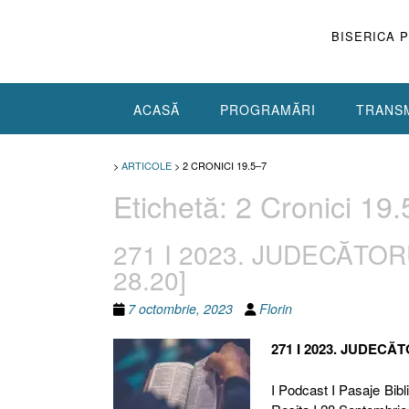
Skip
to
BISERICA 
content
ACASĂ
PROGRAMĂRI
TRANSM
>
ARTICOLE
>
2 CRONICI 19.5–7
Etichetă:
2 Cronici 19
271 I 2023. JUDECĂTORUL
28.20]
7 octombrie, 2023
Florin
271 I 2023. JUDEC
I Podcast I Pasaje Bibli