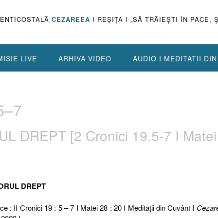
PENTICOSTALĂ
CEZAREEA
I REŞIŢA I „SĂ TRĂIEŞTI ÎN PACE, 
ISIE LIVE
ARHIVA VIDEO
AUDIO I MEDITATII DI
.5–7
 DREPT [2 Cronici 19.5-7 I Matei
ĂTORUL DREPT
ce : II Cronici 19 : 5 – 7 I Matei 28 : 20 I Meditaţii din Cuvânt I
Cezar