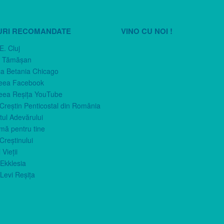
URI RECOMANDATE
VINO CU NOI !
E. Cluj
n Tămăşan
ca Betania Chicago
eea Facebook
eea Reşiţa YouTube
 Creştin Penticostal din România
ul Adevărului
imă pentru tine
Creştinului
 Vieţii
Ekklesia
Levi Reşiţa