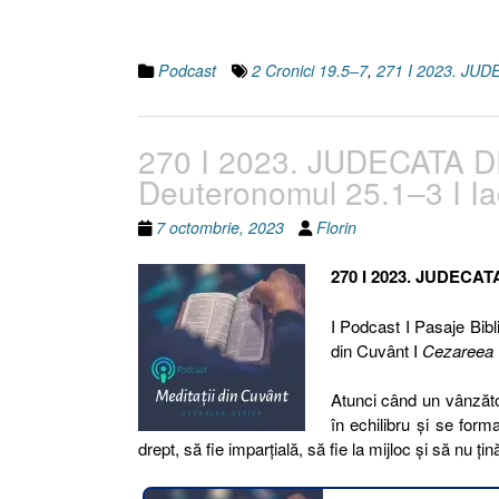
Podcast
2 Cronici 19.5–7
,
271 I 2023. J
270 I 2023. JUDECATA DR
Deuteronomul 25.1–3 I Ia
7 octombrie, 2023
Florin
270 I 2023. JUDECA
I Podcast I Pasaje Bibli
din Cuvânt I
Cezareea
Atunci când un vânzăto
în echilibru și se form
drept, să fie imparțială, să fie la mijloc și să nu țin