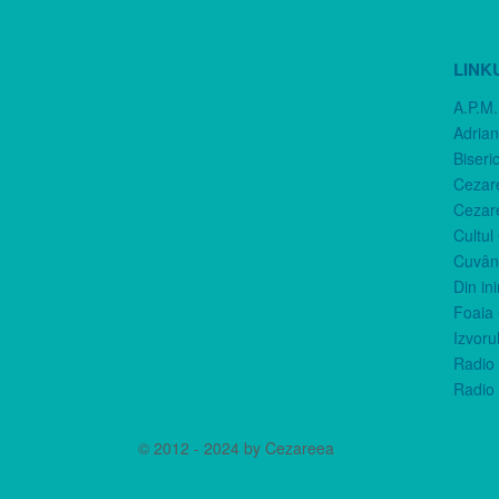
LINK
A.P.M.
Adria
Biseri
Cezar
Cezar
Cultul
Cuvânt
Din in
Foaia 
Izvorul
Radio 
Radio 
© 2012 - 2024 by Cezareea