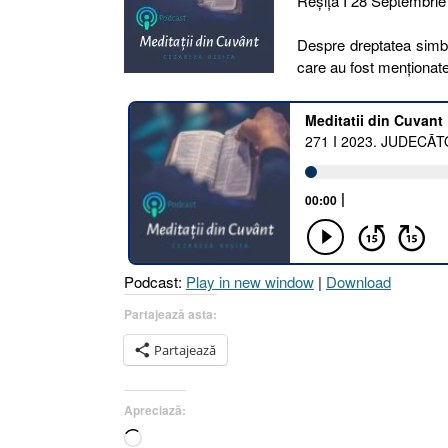
Reşiţa I 28 Septembrie
Despre dreptatea simbo
care au fost menționate
Podcast:
Play in new window
|
Download
Partajează asta:
Partajează
Apreciază:
Încarc...