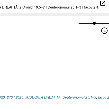
JUDECATA
DREAPTĂ
[2
Cronici
19.5–
7
I
Deuteronomul
25.1–
3
I
Iacov
2.4]”
023
,
270 I 2023. JUDECATA DREAPTA
,
Deuteronomul 25.1–3
,
Iacov 