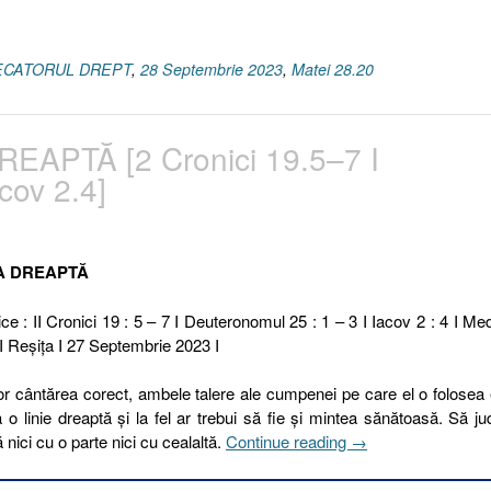
UDECATORUL DREPT
,
28 Septembrie 2023
,
Matei 28.20
EAPTĂ [2 Cronici 19.5–7 I
cov 2.4]
TA DREAPTĂ
ce : II Cronici 19 : 5 – 7 I Deuteronomul 25 : 1 – 3 I Iacov 2 : 4 I Medi
I Reşiţa I 27 Septembrie 2023 I
r cântărea corect, ambele talere ale cumpenei pe care el o folosea
a o linie dreaptă și la fel ar trebui să fie și mintea sănătoasă. Să j
„270
ă nici cu o parte nici cu cealaltă.
Continue reading
→
I
2023.