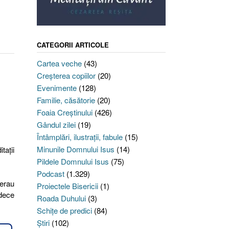
CATEGORII ARTICOLE
Cartea veche
(43)
Creşterea copiilor
(20)
Evenimente
(128)
Familie, căsătorie
(20)
Foaia Creştinului
(426)
Gândul zilei
(19)
Întâmplări, ilustraţii, fabule
(15)
Minunile Domnului Isus
(14)
taţii
Pildele Domnului Isus
(75)
Podcast
(1.329)
 erau
Proiectele Bisericii
(1)
udece
Roada Duhului
(3)
Schiţe de predici
(84)
Ştiri
(102)