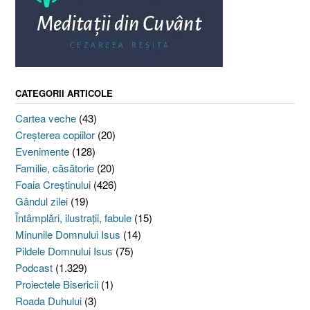
CATEGORII ARTICOLE
Cartea veche
(43)
Creşterea copiilor
(20)
Evenimente
(128)
Familie, căsătorie
(20)
Foaia Creştinului
(426)
Gândul zilei
(19)
Întâmplări, ilustraţii, fabule
(15)
Minunile Domnului Isus
(14)
Pildele Domnului Isus
(75)
Podcast
(1.329)
Proiectele Bisericii
(1)
Roada Duhului
(3)