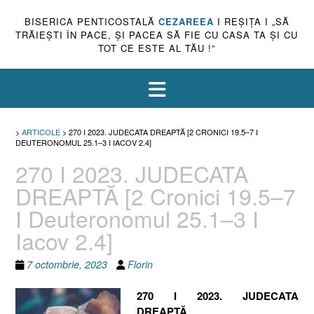
BISERICA PENTICOSTALĂ
CEZAREEA
I REŞIŢA I „SĂ
TRĂIEŞTI ÎN PACE, ŞI PACEA SĂ FIE CU CASA TA ŞI CU
TOT CE ESTE AL TĂU !”
>
ARTICOLE
>
270 I 2023. JUDECATA DREAPTĂ [2 CRONICI 19.5–7 I
DEUTERONOMUL 25.1–3 I IACOV 2.4]
270 I 2023. JUDECATA
DREAPTĂ [2 Cronici 19.5–7
I Deuteronomul 25.1–3 I
Iacov 2.4]
7 octombrie, 2023
Florin
270 I 2023. JUDECATA
DREAPTĂ