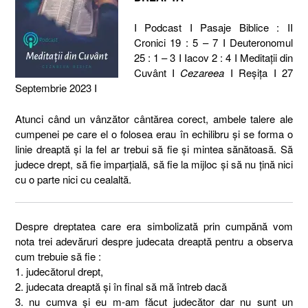
I Podcast I Pasaje Biblice : II
Cronici 19 : 5 – 7 I Deuteronomul
25 : 1 – 3 I Iacov 2 : 4 I Meditaţii din
Cuvânt I
Cezareea
I Reşiţa I 27
Septembrie 2023 I
Atunci când un vânzător cântărea corect, ambele talere ale
cumpenei pe care el o folosea erau în echilibru și se forma o
linie dreaptă și la fel ar trebui să fie și mintea sănătoasă. Să
judece drept, să fie imparțială, să fie la mijloc și să nu țină nici
cu o parte nici cu cealaltă.
Despre dreptatea care era simbolizată prin cumpănă vom
nota trei adevăruri despre judecata dreaptă pentru a observa
cum trebuie să fie :
1. judecătorul drept,
2. judecata dreaptă și în final să mă întreb dacă
3. nu cumva și eu m-am făcut judecător dar nu sunt un