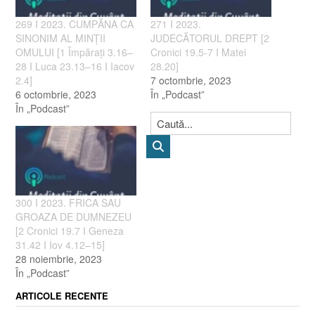
269 I 2023. CUMPĂNA CA
271 I 2023.
SINONIM AL MINȚII
JUDECĂTORUL DREPT [2
OMULUI [1 Împărați 3.16–
Cronici 19.5-7 I Matei
28 I Luca 23.13–16 I Iacov
28.20]
2.4]
7 octombrie, 2023
6 octombrie, 2023
În „Podcast”
În „Podcast”
300 I 2023. FRICA SAU
GROAZA DE DUMNEZEU
[2 Cronici 19.7 I Geneza
31.42 I Iov 4.12–15]
28 noiembrie, 2023
În „Podcast”
ARTICOLE RECENTE