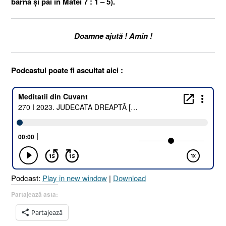
bârnă și pai în Matei 7 : 1 – 5).
Doamne ajută ! Amin !
Podcastul poate fi ascultat aici :
Podcast:
Play in new window
|
Download
Partajează asta:
Partajează