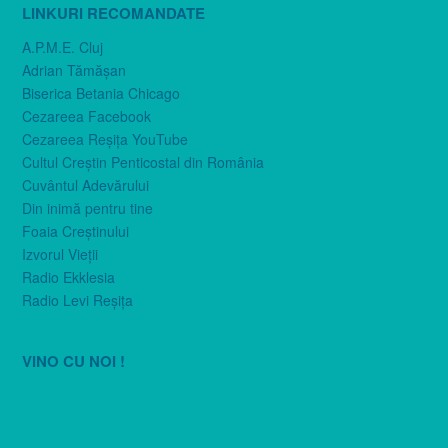
LINKURI RECOMANDATE
A.P.M.E. Cluj
Adrian Tămăşan
Biserica Betania Chicago
Cezareea Facebook
Cezareea Reşiţa YouTube
Cultul Creştin Penticostal din România
Cuvântul Adevărului
Din inimă pentru tine
Foaia Creştinului
Izvorul Vieţii
Radio Ekklesia
Radio Levi Reşiţa
VINO CU NOI !