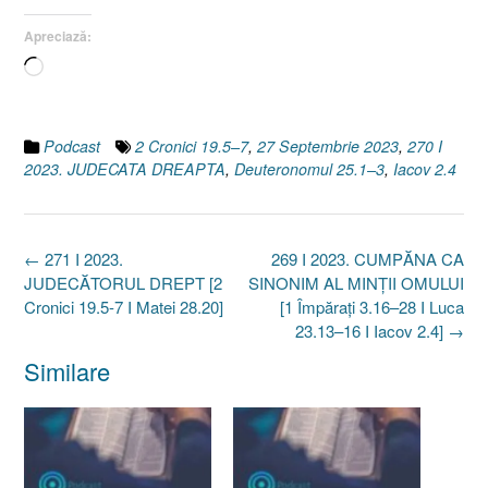
Apreciază:
Încarc...
Podcast
2 Cronici 19.5–7
,
27 Septembrie 2023
,
270 I
2023. JUDECATA DREAPTA
,
Deuteronomul 25.1–3
,
Iacov 2.4
Post
←
271 I 2023.
269 I 2023. CUMPĂNA CA
navigation
JUDECĂTORUL DREPT [2
SINONIM AL MINȚII OMULUI
Cronici 19.5-7 I Matei 28.20]
[1 Împărați 3.16–28 I Luca
23.13–16 I Iacov 2.4]
→
Similare