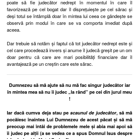
poate să fie judecător nedrept în momentul în care îl
favorizează pe cel bogat dar îl disprețuiește pe cel sărac și
deși totul se întâmplă doar în mintea lui ceea ce gândește se
observă prin modul în care se va comporta imediat după
aceea.
Dar trebuie să notăm și faptul că tot judecător nedrept este și
cel care procedează invers și anume îl judecă greșit pe un om
doar pentru că care are mari posibilități financiare dar îl
avantajează pe un creștin care este sărac.
Dumnezeu să mă ajute să nu mă fac singur judecător iar
în mintea mea să nu îi judec „la rând” pe cei din jurul meu
!
Iar dacă cumva deja stau pe
scaunul de judecător
, să mă
pocăiesc înaintea Lui Dumnezeu de acest păcat și să mă
preocup mai întâi de problemele mele și abia mai apoi să
îi judec pe alții (a se vedea ce a spus Domnul Isus despre