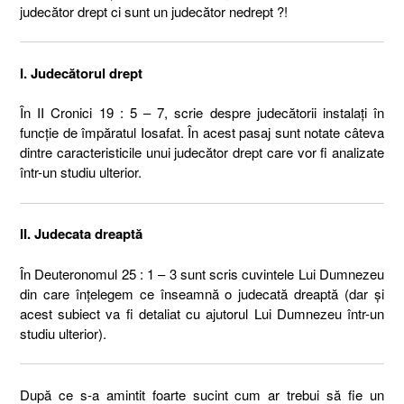
judecător drept ci sunt un judecător nedrept ?!
I. Judecătorul drept
În II Cronici 19 : 5 – 7, scrie despre judecătorii instalați în
funcție de împăratul Iosafat. În acest pasaj sunt notate câteva
dintre caracteristicile unui judecător drept care vor fi analizate
într-un studiu ulterior.
II. Judecata dreaptă
În Deuteronomul 25 : 1 – 3 sunt scris cuvintele Lui Dumnezeu
din care înțelegem ce înseamnă o judecată dreaptă (dar și
acest subiect va fi detaliat cu ajutorul Lui Dumnezeu într-un
studiu ulterior).
După ce s-a amintit foarte sucint cum ar trebui să fie un