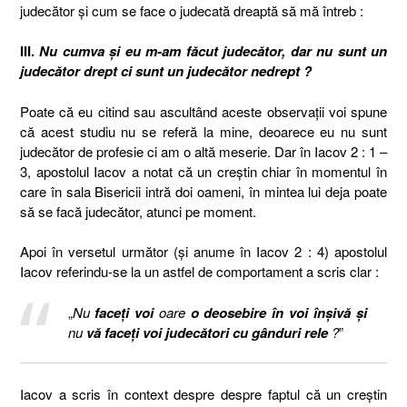
judecător și cum se face o judecată dreaptă să mă întreb :
III.
Nu cumva și eu m-am făcut judecător, dar nu sunt un
judecător drept ci sunt un judecător nedrept ?
Poate că eu citind sau ascultând aceste observații voi spune
că acest studiu nu se referă la mine, deoarece eu nu sunt
judecător de profesie ci am o altă meserie. Dar în Iacov 2 : 1 –
3, apostolul Iacov a notat că un creștin chiar în momentul în
care în sala Bisericii intră doi oameni, în mintea lui deja poate
să se facă judecător, atunci pe moment.
Apoi în versetul următor (și anume în Iacov 2 : 4) apostolul
Iacov referindu-se la un astfel de comportament a scris clar :
„
Nu
faceţi voi
oare
o deosebire în voi înşivă şi
nu
vă faceţi voi judecători cu gânduri rele
?
”
Iacov a scris în context despre despre faptul că un creștin