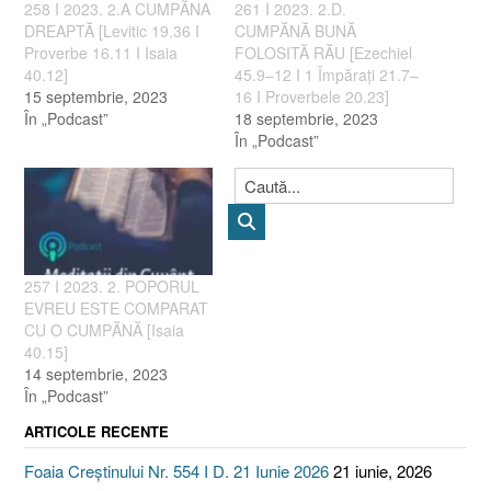
258 I 2023. 2.A CUMPĂNA
261 I 2023. 2.D.
DREAPTĂ [Levitic 19.36 I
CUMPĂNĂ BUNĂ
Proverbe 16.11 I Isaia
FOLOSITĂ RĂU [Ezechiel
40.12]
45.9–12 I 1 Împărați 21.7–
15 septembrie, 2023
16 I Proverbele 20.23]
În „Podcast”
18 septembrie, 2023
În „Podcast”
257 I 2023. 2. POPORUL
EVREU ESTE COMPARAT
CU O CUMPĂNĂ [Isaia
40.15]
14 septembrie, 2023
În „Podcast”
ARTICOLE RECENTE
Foaia Creștinului Nr. 554 I D. 21 Iunie 2026
21 iunie, 2026