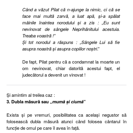
Când a văzut Pilat că n-ajunge la nimic, ci că se
face mai multă zarvă, a luat apă, şi-a spălat
mâinile înaintea norodului şi a zis : „Eu sunt
nevinovat de sângele Neprihănitului acestuia.
Treaba voastră !”
Şi tot norodul a răspuns : „Sângele Lui să fie
asupra noastră şi asupra copiilor noştri
.”
De fapt, Pilat pentru că a condamnat la moarte un
om nevinovat, chiar datorită acestui fapt, el
judecătorul a devenit un vinovat !
Și amintim al treilea caz :
3. Dubla măsură sau „
mumă și ciumă
”
Exista și pe vremuri, posibilitatea ca același negustor să
folosească dubla măsură atunci când folosea cântarul în
funcție de omul pe care îl avea în față.