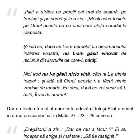
„
Pilat a strâns pe preoţii cei mai de seamă, pe
fruntaşi şi pe norod şi le-a zis : „Mi-aţi adus înainte
pe Omul acesta ca pe unul care aţâţă norodul la
răscoală.
Şi iată că, după ce L-am cercetat cu de-amănuntul
înaintea voastră,
nu L-am găsit vinovat
de
niciunul din lucrurile de care-L pârâţi.
Nici Irod
nu I-a găsit nicio vină
, căci ni L-a trimis
înapoi ; şi iată că Omul acesta n-a făcut nimic
vrednic de moarte. Eu deci, după ce voi pune să-L
bată, Îi voi da drumul
.”
Dar cu toate că a știut care este adevărul totuși Pilat a cedat
în urma presiunilor, iar în Matei 27 : 23 – 25 scrie că :
„
Dregătorul a zis : „Dar ce rău a făcut ?” Ei au
început să strige şi mai tare : „Să fie răstignit !”