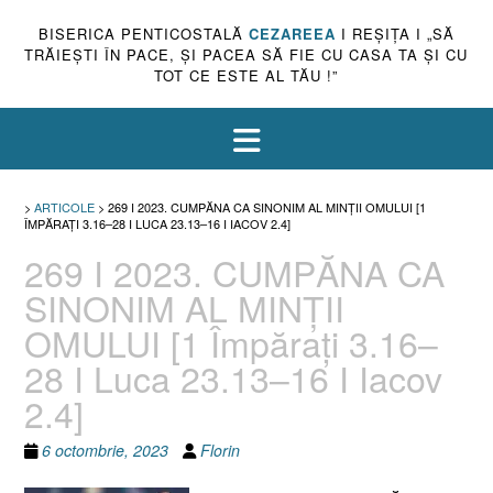
BISERICA PENTICOSTALĂ
CEZAREEA
I REŞIŢA I „SĂ
TRĂIEŞTI ÎN PACE, ŞI PACEA SĂ FIE CU CASA TA ŞI CU
TOT CE ESTE AL TĂU !”
>
ARTICOLE
>
269 I 2023. CUMPĂNA CA SINONIM AL MINȚII OMULUI [1
ÎMPĂRAȚI 3.16–28 I LUCA 23.13–16 I IACOV 2.4]
269 I 2023. CUMPĂNA CA
SINONIM AL MINȚII
OMULUI [1 Împărați 3.16–
28 I Luca 23.13–16 I Iacov
2.4]
6 octombrie, 2023
Florin