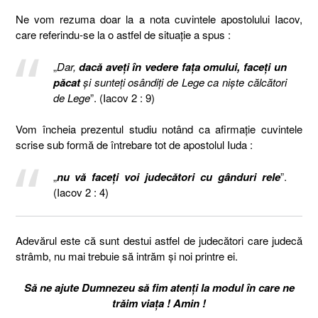
Ne vom rezuma doar la a nota cuvintele apostolului Iacov,
care referindu-se la o astfel de situație a spus :
„
Dar,
dacă aveţi în vedere faţa omului, faceţi un
păcat
şi sunteţi osândiţi de Lege ca nişte călcători
de Lege
”. (Iacov 2 : 9)
Vom încheia prezentul studiu notând ca afirmație cuvintele
scrise sub formă de întrebare tot de apostolul Iuda :
„
nu vă faceţi voi judecători cu gânduri rele
”.
(Iacov 2 : 4)
Adevărul este că sunt destui astfel de judecători care judecă
strâmb, nu mai trebuie să intrăm și noi printre ei.
Să ne ajute Dumnezeu să fim atenți la modul în care ne
trăim viața ! Amin !