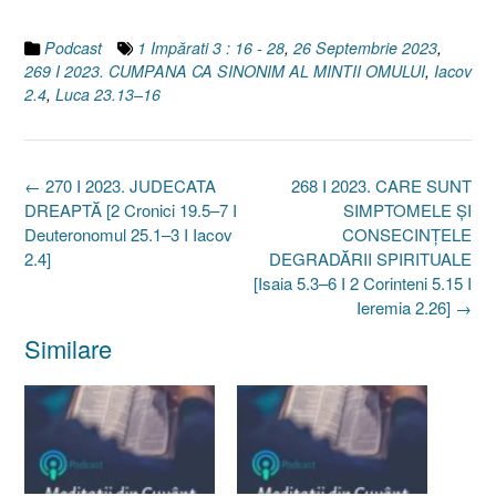
Podcast
1 Impărati 3 : 16 - 28
,
26 Septembrie 2023
,
269 I 2023. CUMPANA CA SINONIM AL MINTII OMULUI
,
Iacov
2.4
,
Luca 23.13–16
Post
←
270 I 2023. JUDECATA
268 I 2023. CARE SUNT
navigation
DREAPTĂ [2 Cronici 19.5–7 I
SIMPTOMELE ȘI
Deuteronomul 25.1–3 I Iacov
CONSECINȚELE
2.4]
DEGRADĂRII SPIRITUALE
[Isaia 5.3–6 I 2 Corinteni 5.15 I
Ieremia 2.26]
→
Similare