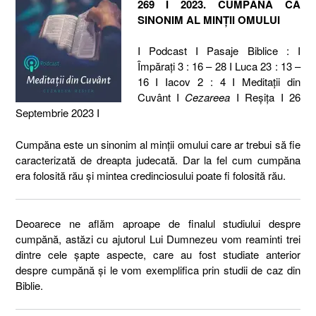
269 I 2023. CUMPĂNA CA
SINONIM AL MINȚII OMULUI
I Podcast I Pasaje Biblice : I
Împărați 3 : 16 – 28 I Luca 23 : 13 –
16 I Iacov 2 : 4 I Meditaţii din
Cuvânt I
Cezareea
I Reşiţa I 26
Septembrie 2023 I
Cumpăna este un sinonim al minții omului care ar trebui să fie
caracterizată de dreapta judecată. Dar la fel cum cumpăna
era folosită rău și mintea credinciosului poate fi folosită rău.
Deoarece ne aflăm aproape de finalul studiului despre
cumpănă, astăzi cu ajutorul Lui Dumnezeu vom reaminti trei
dintre cele șapte aspecte, care au fost studiate anterior
despre cumpănă și le vom exemplifica prin studii de caz din
Biblie.