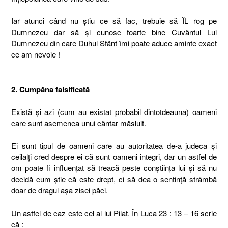
Iar atunci când nu știu ce să fac, trebuie să ÎL rog pe
Dumnezeu dar să și cunosc foarte bine Cuvântul Lui
Dumnezeu din care Duhul Sfânt îmi poate aduce aminte exact
ce am nevoie !
2. Cumpăna falsificată
Există și azi (cum au existat probabil dintotdeauna) oameni
care sunt asemenea unui cântar măsluit.
Ei sunt tipul de oameni care au autoritatea de-a judeca și
ceilalți cred despre ei că sunt oameni integri, dar un astfel de
om poate fi influențat să treacă peste conștiința lui și să nu
decidă cum știe că este drept, ci să dea o sentință strâmbă
doar de dragul așa zisei păci.
Un astfel de caz este cel al lui Pilat. În Luca 23 : 13 – 16 scrie
că :