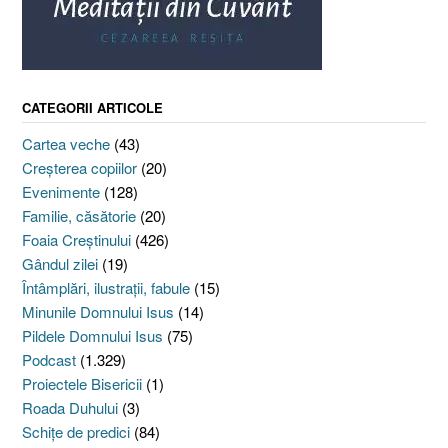
CATEGORII ARTICOLE
Cartea veche
(43)
Creşterea copiilor
(20)
Evenimente
(128)
Familie, căsătorie
(20)
Foaia Creştinului
(426)
Gândul zilei
(19)
Întâmplări, ilustraţii, fabule
(15)
Minunile Domnului Isus
(14)
Pildele Domnului Isus
(75)
Podcast
(1.329)
Proiectele Bisericii
(1)
Roada Duhului
(3)
Schiţe de predici
(84)