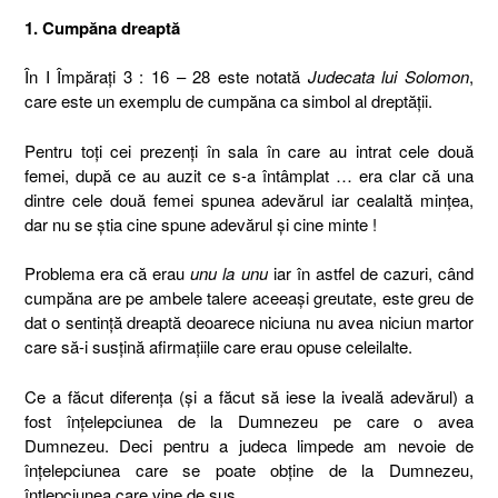
1. Cumpăna dreaptă
În I Împărați 3 : 16 – 28 este notată
Judecata lui Solomon
,
care este un exemplu de cumpăna ca simbol al dreptății.
Pentru toți cei prezenți în sala în care au intrat cele două
femei, după ce au auzit ce s-a întâmplat … era clar că una
dintre cele două femei spunea adevărul iar cealaltă mințea,
dar nu se știa cine spune adevărul și cine minte !
Problema era că erau
unu la unu
iar în astfel de cazuri, când
cumpăna are pe ambele talere aceeași greutate, este greu de
dat o sentință dreaptă deoarece niciuna nu avea niciun martor
care să-i susțină afirmațiile care erau opuse celeilalte.
Ce a făcut diferența (și a făcut să iese la iveală adevărul) a
fost înțelepciunea de la Dumnezeu pe care o avea
Dumnezeu. Deci pentru a judeca limpede am nevoie de
înțelepciunea care se poate obține de la Dumnezeu,
înțlepciunea care vine de sus.