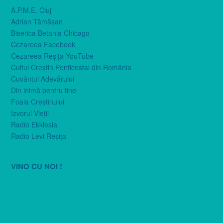
A.P.M.E. Cluj
Adrian Tămăşan
Biserica Betania Chicago
Cezareea Facebook
Cezareea Reşiţa YouTube
Cultul Creştin Penticostal din România
Cuvântul Adevărului
Din inimă pentru tine
Foaia Creştinului
Izvorul Vieţii
Radio Ekklesia
Radio Levi Reşiţa
VINO CU NOI !