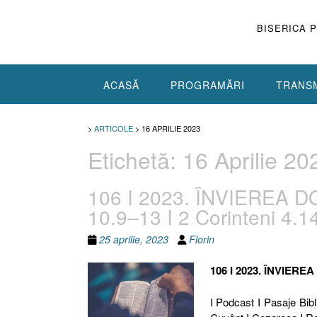
Skip
to
BISERICA 
content
ACASĂ
PROGRAMĂRI
TRANSM
>
ARTICOLE
>
16 APRILIE 2023
Etichetă:
16 Aprilie 20
106 I 2023. ÎNVIEREA D
10.9–13 I 2 Corinteni 4.1
25 aprilie, 2023
Florin
106 I 2023. ÎNVIER
I Podcast I Pasaje Bibl