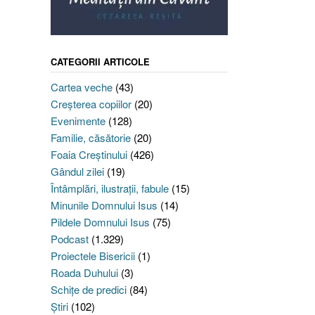
CATEGORII ARTICOLE
Cartea veche
(43)
Creşterea copiilor
(20)
Evenimente
(128)
Familie, căsătorie
(20)
Foaia Creştinului
(426)
Gândul zilei
(19)
Întâmplări, ilustraţii, fabule
(15)
Minunile Domnului Isus
(14)
Pildele Domnului Isus
(75)
Podcast
(1.329)
Proiectele Bisericii
(1)
Roada Duhului
(3)
Schiţe de predici
(84)
Ştiri
(102)