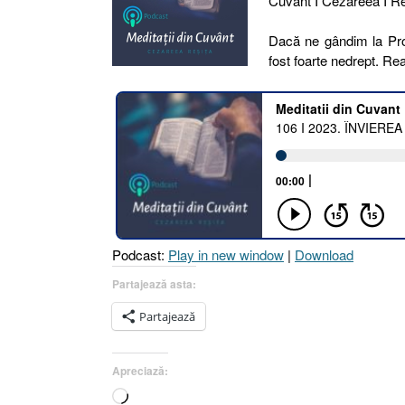
Cuvânt I Cezareea I Reş
Dacă ne gândim la Proc
fost foarte nedrept. Re
Podcast:
Play in new window
|
Download
Partajează asta:
Partajează
Apreciază:
Încarc...