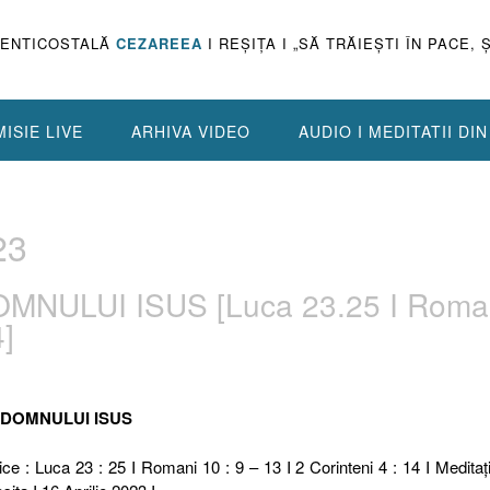
PENTICOSTALĂ
CEZAREEA
I REŞIŢA I „SĂ TRĂIEŞTI ÎN PACE, 
ISIE LIVE
ARHIVA VIDEO
AUDIO I MEDITATII DI
23
OMNULUI ISUS [Luca 23.25 I Roma
4]
EA DOMNULUI ISUS
ice : Luca 23 : 25 I Romani 10 : 9 – 13 I 2 Corinteni 4 : 14 I Meditaţi