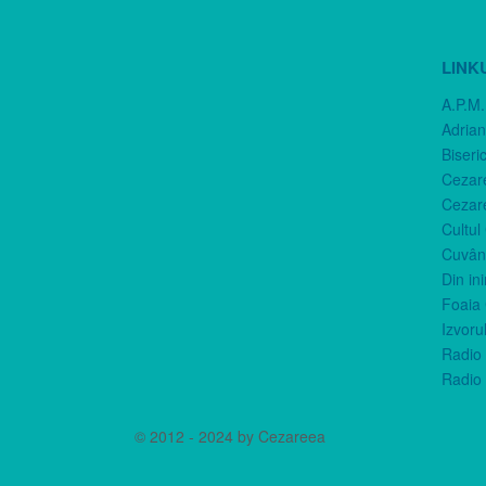
LINK
A.P.M.
Adria
Biseri
Cezar
Cezar
Cultul
Cuvânt
Din in
Foaia 
Izvorul
Radio 
Radio 
© 2012 - 2024 by Cezareea