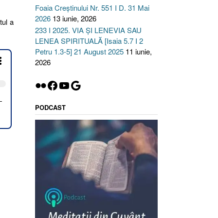
Foaia Creștinului Nr. 551 I D. 31 Mai
2026
13 iunie, 2026
tul a
233 I 2025. VIA ȘI LENEVIA SAU
06
LENEA SPIRITUALĂ [Isaia 5.7 I 2
Petru 1.3-5] 21 August 2025
11 iunie,
23.
2026
VIEREA
MNULUI
Flickr
Facebook
YouTube
Google
US
uca
.25
PODCAST
mani
.9–
inteni
4]”