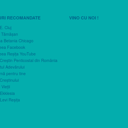
URI RECOMANDATE
VINO CU NOI !
E. Cluj
n Tămăşan
ca Betania Chicago
eea Facebook
eea Reşiţa YouTube
 Creştin Penticostal din România
ul Adevărului
imă pentru tine
Creştinului
 Vieţii
Ekklesia
Levi Reşiţa