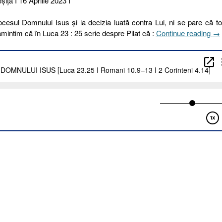
iţa I 16 Aprilie 2023 I
esul Domnului Isus și la decizia luată contra Lui, ni se pare că to
„1
amintim că în Luca 23 : 25 scrie despre Pilat că :
Continue reading
→
I
20
ÎN
DO
IS
[L
23
I
Ro
10
13
I
2
Cor
4.1