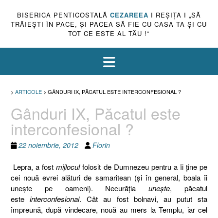
BISERICA PENTICOSTALĂ
CEZAREEA
I REŞIŢA I „SĂ
TRĂIEŞTI ÎN PACE, ŞI PACEA SĂ FIE CU CASA TA ŞI CU
TOT CE ESTE AL TĂU !”
>
ARTICOLE
>
GÂNDURI IX, PĂCATUL ESTE INTERCONFESIONAL ?
Gânduri IX, Păcatul este
interconfesional ?
22 noiembrie, 2012
Florin
Lepra, a fost
mijlocul
folosit de Dumnezeu pentru a îi ţine pe
cei nouă evrei alături de samaritean (şi în general, boala îi
uneşte pe oameni). Necurăţia
uneşte
, păcatul
este
interconfesional
. Cât au fost bolnavi, au putut sta
împreună, după vindecare, nouă au mers la Templu, iar cel