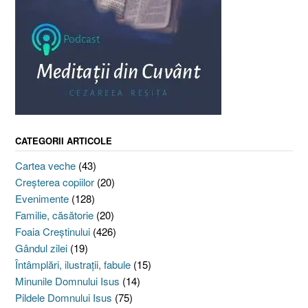
CATEGORII ARTICOLE
Cartea veche
(43)
Creşterea copiilor
(20)
Evenimente
(128)
Familie, căsătorie
(20)
Foaia Creştinului
(426)
Gândul zilei
(19)
Întâmplări, ilustraţii, fabule
(15)
Minunile Domnului Isus
(14)
Pildele Domnului Isus
(75)