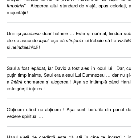
împotrivi
” ! Alegerea altui standard de viaţă, opus celorlaţi, a
majorităţii !
Unii îşi
pocăiesc
doar ha
nele … Este şi normal, fiindcă sub
í
ele se ascunde
lupul
, aşa că
sfinţenia
lui trebuie să fie
vizibilă
şi
neîndoielnică
!
Saul a fost lepădat, iar David a fost ales în locul lui ! Dar, cu
puţin timp înainte, Saul era alesul Lui Dumnezeu … dar nu şi-
a
întărit
chemarea şi alegerea ! Aşa se întâmplă când Harul
este greşit înţeles !
Obţinem când ne abţinem ! Aşa sunt lucrurile din punct de
vedere spiritual …
Harul vieţii de credinţă este că ştii în cine te încrezi : în