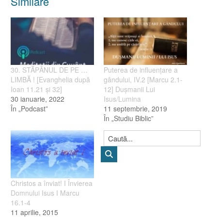
Similare
30. STĂPÂNUL DE PE …
Puterea de influenţare a
LIMBĂ ! [Evanghelia după
gândului, IV.2 [Marcu 2.1-
Ioan 11.21 şi 32]
12] Duşmanii Lui
30 ianuarie, 2022
Isus/Lumina
În „Podcast”
11 septembrie, 2019
În „Studiu Biblic”
Christos a înviat! I Învierea
Domnului Isus I Marcu
16.1-4
11 aprilie, 2015