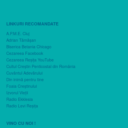
LINKURI RECOMANDATE
A.P.M.E. Cluj
Adrian Tămăşan
Biserica Betania Chicago
Cezareea Facebook
Cezareea Reşiţa YouTube
Cultul Creştin Penticostal din România
Cuvântul Adevărului
Din inimă pentru tine
Foaia Creştinului
Izvorul Vieţii
Radio Ekklesia
Radio Levi Reşiţa
VINO CU NOI !