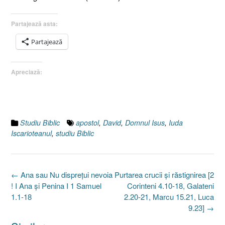
Partajează asta:
Partajează
Apreciază:
Studiu Biblic
apostol
,
David
,
Domnul Isus
,
Iuda
Iscarioteanul
,
studiu Biblic
Post
←
Ana sau Nu dispreţui nevoia
Purtarea crucii şi răstignirea [2
navigation
! I Ana şi Penina I 1 Samuel
Corinteni 4.10-18, Galateni
1.1-18
2.20-21, Marcu 15.21, Luca
9.23]
→