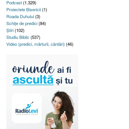
Podcast
(1.329)
Proiectele Bisericii
(1)
Roada Duhului
(3)
Schiţe de predici
(84)
Ştiri
(102)
Studiu Biblic
(537)
Video (predici, mărturii, cântări)
(46)