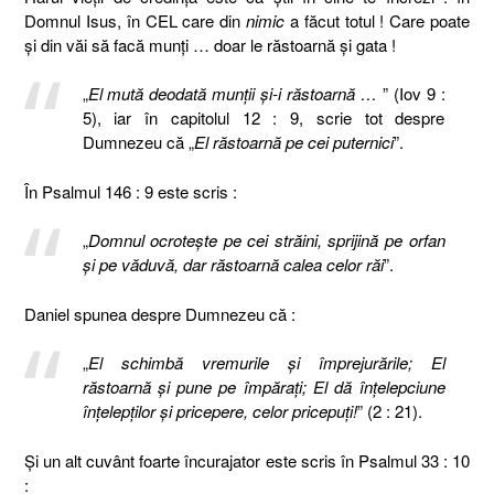
Domnul Isus, în CEL care din
nimic
a făcut totul ! Care poate
şi din văi să facă munţi … doar le răstoarnă şi gata !
„
El mută deodată munţii şi-i răstoarnă …
” (Iov 9 :
5), iar în capitolul 12 : 9, scrie tot despre
Dumnezeu că „
El răstoarnă pe cei puternici
”.
În Psalmul 146 : 9 este scris :
„
Domnul ocroteşte pe cei străini, sprijină pe orfan
şi pe văduvă, dar răstoarnă calea celor răi
”.
Daniel spunea despre Dumnezeu că :
„
El schimbă vremurile şi împrejurările; El
răstoarnă şi pune pe împăraţi; El dă înţelepciune
înţelepţilor şi pricepere, celor pricepuţi!
” (2 : 21).
Şi un alt cuvânt foarte încurajator este scris în Psalmul 33 : 10
: