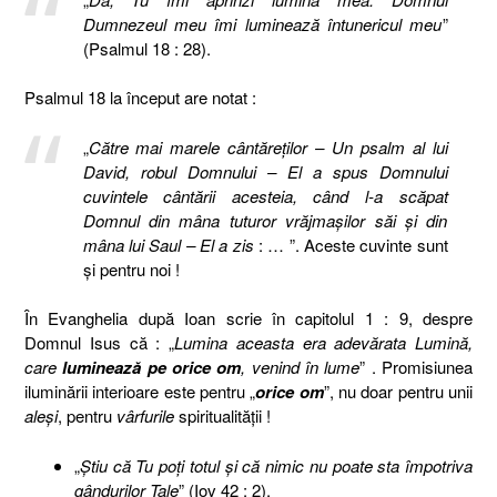
Dumnezeul meu îmi luminează întunericul meu
”
(Psalmul 18 : 28).
Psalmul 18 la început are notat :
„
Către mai marele cântăreţilor – Un psalm al lui
David, robul Domnului – El a spus Domnului
cuvintele cântării acesteia, când l-a scăpat
Domnul din mâna tuturor vrăjmaşilor săi şi din
mâna lui Saul – El a zis
: … ”. Aceste cuvinte sunt
şi pentru noi !
În Evanghelia după Ioan scrie în capitolul 1 : 9, despre
Domnul Isus că : „
Lumina aceasta era adevărata Lumină,
care
luminează pe
orice om
,
venind în lume
” . Promisiunea
iluminării interioare este pentru „
orice om
”, nu doar pentru unii
aleşi
, pentru
vârfurile
spiritualităţii !
„
Ştiu că Tu poţi totul şi că nimic nu poate sta împotriva
gândurilor Tale
” (Iov 42 : 2).