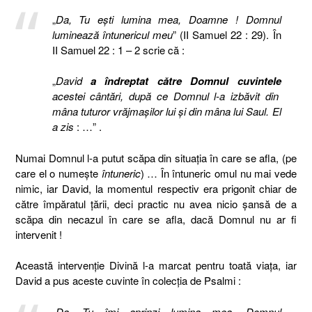
„
Da, Tu eşti lumina mea, Doamne ! Domnul
luminează întunericul meu
” (II Samuel 22 : 29). În
II Samuel 22 : 1 – 2 scrie că :
„
David
a îndreptat către Domnul cuvintele
acestei cântări, după ce Domnul l-a izbăvit din
mâna tuturor vrăjmaşilor lui şi din mâna lui Saul. El
a zis
: …” .
Numai Domnul l-a putut scăpa din situaţia în care se afla, (pe
care el o numeşte
întuneric
) … În întuneric omul nu mai vede
nimic, iar David, la momentul respectiv era prigonit chiar de
către împăratul ţării, deci practic nu avea nicio şansă de a
scăpa din necazul în care se afla, dacă Domnul nu ar fi
intervenit !
Această intervenţie Divină l-a marcat pentru toată viaţa, iar
David a pus aceste cuvinte în colecţia de Psalmi :
„
Da, Tu îmi aprinzi lumina mea. Domnul