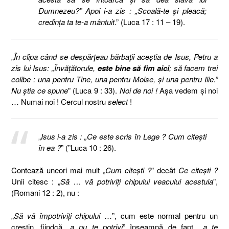
Dumnezeu?” Apoi i-a zis : „Scoală-te şi pleacă;
credinţa ta te-a mântuit
.” (Luca 17 : 11 – 19).
„
În clipa când se despărţeau bărbaţii aceştia de Isus, Petru a
zis lui Isus: „Învăţătorule,
este bine să fim aici
; să facem trei
colibe : una pentru Tine, una pentru Moise, şi una pentru Ilie.”
Nu ştia ce spune
” (Luca 9 : 33).
Noi de noi !
Aşa vedem şi noi
… Numai noi ! Cercul nostru
select
!
„
Isus i-a zis : „Ce este scris în Lege ? Cum citeşti
în ea ?
” (”Luca 10 : 26).
Contează uneori mai mult „
Cum citeşti ?
” decât
Ce citeşti ?
Unii citesc : „
Să … vă potriviţi chipului veacului acestuia
”,
(Romani 12 : 2), nu :
„
Să vă împotriviţi chipului
…”, cum este normal pentru un
creştin, fiindcă „
a nu te potrivi
” înseamnă de fapt, „
a te