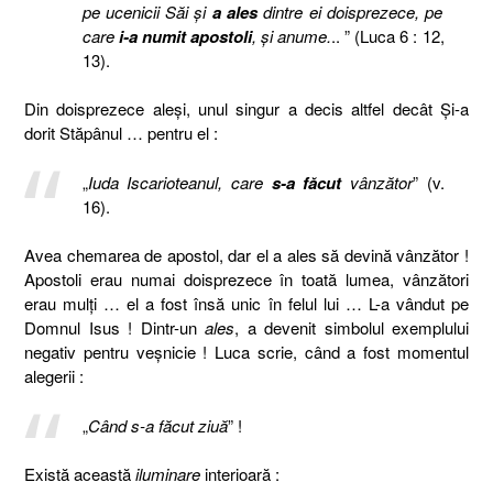
pe ucenicii Săi şi
a ales
dintre ei doisprezece, pe
care
i-a numit apostoli
, şi anume.
.. ” (Luca 6 : 12,
13).
Din doisprezece aleşi, unul singur a decis altfel decât Şi-a
dorit Stăpânul … pentru el :
„
Iuda Iscarioteanul, care
s-a făcut
vânzător
” (v.
16).
Avea chemarea de apostol, dar el a ales să devină vânzător !
Apostoli erau numai doisprezece în toată lumea, vânzători
erau mulţi … el a fost însă unic în felul lui … L-a vândut pe
Domnul Isus ! Dintr-un
ales
, a devenit simbolul exemplului
negativ pentru veşnicie ! Luca scrie, când a fost momentul
alegerii :
„
Când s-a făcut ziuă
” !
Există această
iluminare
interioară :