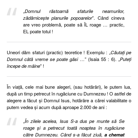
„
Domnul răstoarnă sfaturile neamurilor,
zădărniceşte planurile popoarelor
”. Când cineva
are vreo problemă, poate să ÎL roage … practic,
EL poate totul !
Uneori dăm sfaturi (practic) teoretice ! Exemplu : „
Căutaţi pe
Domnul câtă vreme se poate găsi …
” (Isaia 55 : 6). „
Puteţi
începe de mâine
” !
În viaţă, cele mai bune alegeri, (sau hotărâri), le putem lua,
după un timp petrecut în rugăciune cu Dumnezeu ! O astfel de
alegere a făcut şi Domnul Isus, hotărâre a cărei valabilitate o
putem vedea şi acum după aproape 2.000 de ani :
„
În zilele acelea, Isus S-a dus pe munte să Se
roage şi a petrecut toată noaptea în rugăciune
către Dumnezeu. Când s-a făcut ziuă,
a chemat