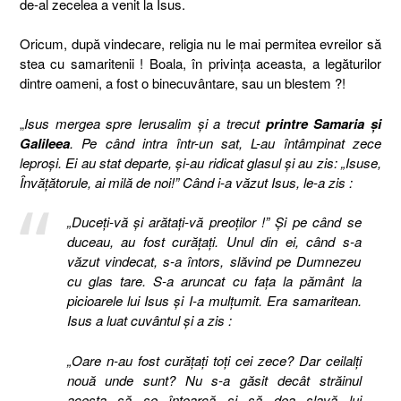
de-al zecelea a venit la Isus.
Oricum, după vindecare, religia nu le mai permitea evreilor să
stea cu samaritenii ! Boala, în privinţa aceasta, a legăturilor
dintre oameni, a fost o binecuvântare, sau un blestem ?!
„
Isus mergea spre Ierusalim şi a trecut
printre Samaria şi
Galileea
. Pe când intra într-un sat, L-au întâmpinat zece
leproşi. Ei au stat departe, şi-au ridicat glasul şi au zis: „Isuse,
Învăţătorule, ai milă de noi!” Când i-a văzut Isus, le-a zis :
„Duceţi-vă şi arătaţi-vă preoţilor !” Şi pe când se
duceau, au fost curăţaţi. Unul din ei, când s-a
văzut vindecat, s-a întors, slăvind pe Dumnezeu
cu glas tare. S-a aruncat cu faţa la pământ la
picioarele lui Isus şi I-a mulţumit. Era samaritean.
Isus a luat cuvântul şi a zis :
„Oare n-au fost curăţaţi toţi cei zece? Dar ceilalţi
nouă unde sunt? Nu s-a găsit decât străinul
acesta să se întoarcă şi să dea slavă lui