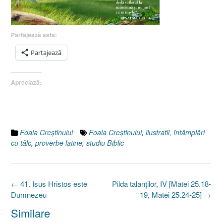
Partajează asta:
Partajează
Apreciază:
Foaia Creştinului
Foaia Creştinului
,
ilustratii
,
întâmplări
cu tâlc
,
proverbe latine
,
studiu Biblic
Post
←
41. Isus Hristos este
Pilda talanţilor, IV [Matei 25.18-
navigation
Dumnezeu
19, Matei 25.24-25]
→
Similare