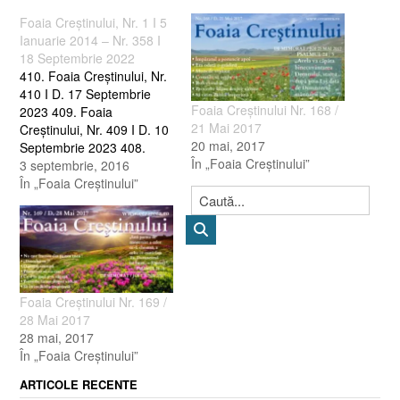
Foaia Creştinului, Nr. 1 I 5
Ianuarie 2014 – Nr. 358 I
18 Septembrie 2022
410. Foaia Creştinului, Nr.
410 I D. 17 Septembrie
Foaia Creştinului Nr. 168 /
2023 409. Foaia
21 Mai 2017
Creştinului, Nr. 409 I D. 10
20 mai, 2017
Septembrie 2023 408.
În „Foaia Creştinului”
Foaia Creştinului, Nr. 408 I
3 septembrie, 2016
D. 3 Septembrie 2023 407.
În „Foaia Creştinului”
Foaia Creştinului, Nr. 407 I
D. 27 August 2023 406.
Foaia Creştinului, Nr. 406 I
D. 20 August 2023…
Foaia Creştinului Nr. 169 /
28 Mai 2017
28 mai, 2017
În „Foaia Creştinului”
ARTICOLE RECENTE