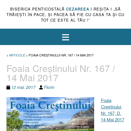
BISERICA PENTICOSTALĂ
CEZAREEA
I REŞIŢA I „SĂ
TRĂIEŞTI ÎN PACE, ŞI PACEA SĂ FIE CU CASA TA ŞI CU
TOT CE ESTE AL TĂU !”
>
ARTICOLE
>
FOAIA CREŞTINULUI NR. 167 / 14 MAI 2017
Foaia Creştinului Nr. 167 /
14 Mai 2017
12 mai, 2017
Florin
Foaia
Creştinului,
Nr. 167, D.
14 Mai 2017