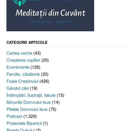
CATEGORII ARTICOLE
Cartea veche
(43)
Creşterea copiilor
(20)
Evenimente
(128)
Familie, căsătorie
(20)
Foaia Creştinului
(426)
Gândul zilei
(19)
Întâmplări, ilustraţii, fabule
(15)
Minunile Domnului Isus
(14)
Pildele Domnului Isus
(75)
Podcast
(1.329)
Proiectele Bisericii
(1)
Roada Duhului
(3)