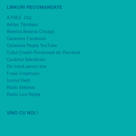
LINKURI RECOMANDATE
A.P.M.E. Cluj
Adrian Tămăşan
Biserica Betania Chicago
Cezareea Facebook
Cezareea Reşiţa YouTube
Cultul Creştin Penticostal din România
Cuvântul Adevărului
Din inimă pentru tine
Foaia Creştinului
Izvorul Vieţii
Radio Ekklesia
Radio Levi Reşiţa
VINO CU NOI !