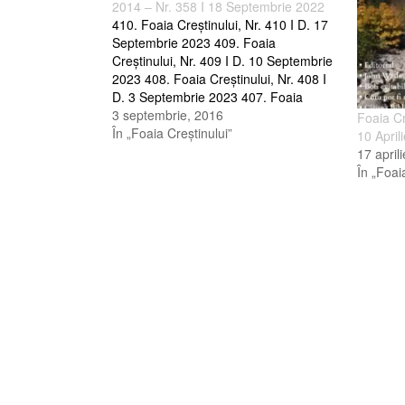
2014 – Nr. 358 I 18 Septembrie 2022
410. Foaia Creştinului, Nr. 410 I D. 17
Septembrie 2023 409. Foaia
Creştinului, Nr. 409 I D. 10 Septembrie
2023 408. Foaia Creştinului, Nr. 408 I
D. 3 Septembrie 2023 407. Foaia
Creştinului, Nr. 407 I D. 27 August
3 septembrie, 2016
Foaia Cr
2023 406. Foaia Creştinului, Nr. 406 I
În „Foaia Creştinului”
10 April
D. 20 August 2023…
17 april
În „Foai