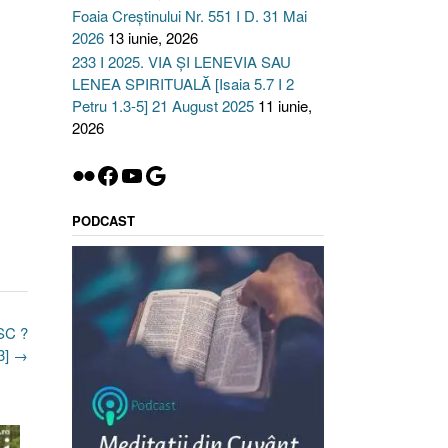
Foaia Creștinului Nr. 551 I D. 31 Mai
2026
13 iunie, 2026
233 I 2025. VIA ȘI LENEVIA SAU
LENEA SPIRITUALĂ [Isaia 5.7 I 2
Petru 1.3-5] 21 August 2025
11 iunie,
2026
Flickr
Facebook
YouTube
Google
PODCAST
SC ?
3]
→