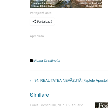
Partajează asta:
Partajează
Apreciază:
Foaia Creştinului
Post
←
94. REALITATEA NEVĂZUTĂ [Faptele Apostolil
navigation
Similare
Foaia Creştinului, Nr. 1 I 5 Ianuarie