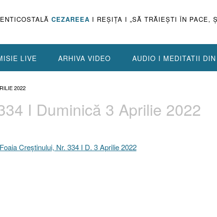
PENTICOSTALĂ
CEZAREEA
I REŞIŢA I „SĂ TRĂIEŞTI ÎN PACE, 
ISIE LIVE
ARHIVA VIDEO
AUDIO I MEDITATII DI
RILIE 2022
 334 I Duminică 3 Aprilie 2022
Foaia Creştinului, Nr. 334 I D. 3 Aprilie 2022