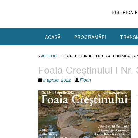
Skip
to
BISERICA 
content
ACASĂ
PROGRAMĂRI
TRANSM
>
ARTICOLE
>
FOAIA CREŞTINULUI I NR. 334 I DUMINICĂ 3 AP
Foaia Creştinului I Nr.
3 aprilie, 2022
Florin