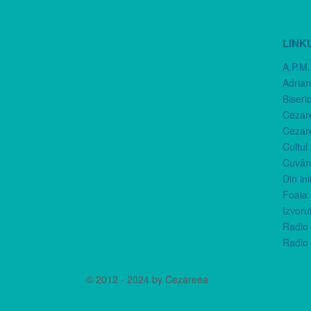
LINK
A.P.M.
Adria
Biseri
Cezar
Cezar
Cultul
Cuvânt
Din in
Foaia 
Izvorul
Radio 
Radio 
© 2012 - 2024 by Cezareea