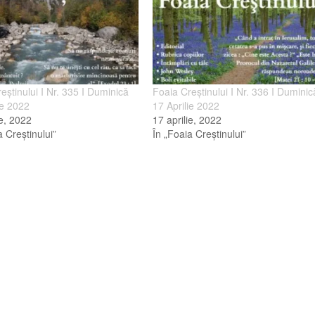
eştinului I Nr. 335 I Duminică
Foaia Creştinului I Nr. 336 I Duminic
ie 2022
17 Aprilie 2022
ie, 2022
17 aprilie, 2022
a Creştinului”
În „Foaia Creştinului”