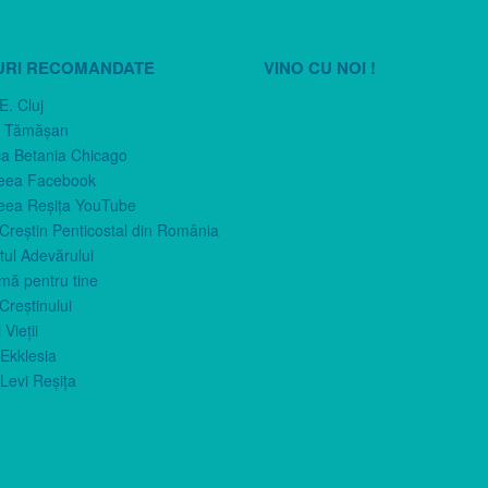
URI RECOMANDATE
VINO CU NOI !
E. Cluj
n Tămăşan
ca Betania Chicago
eea Facebook
eea Reşiţa YouTube
 Creştin Penticostal din România
ul Adevărului
imă pentru tine
Creştinului
 Vieţii
Ekklesia
Levi Reşiţa