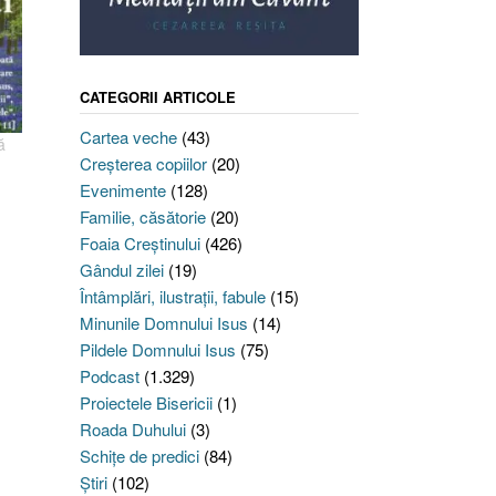
CATEGORII ARTICOLE
Cartea veche
(43)
ă
Creşterea copiilor
(20)
Evenimente
(128)
Familie, căsătorie
(20)
Foaia Creştinului
(426)
Gândul zilei
(19)
Întâmplări, ilustraţii, fabule
(15)
Minunile Domnului Isus
(14)
Pildele Domnului Isus
(75)
Podcast
(1.329)
Proiectele Bisericii
(1)
Roada Duhului
(3)
Schiţe de predici
(84)
Ştiri
(102)