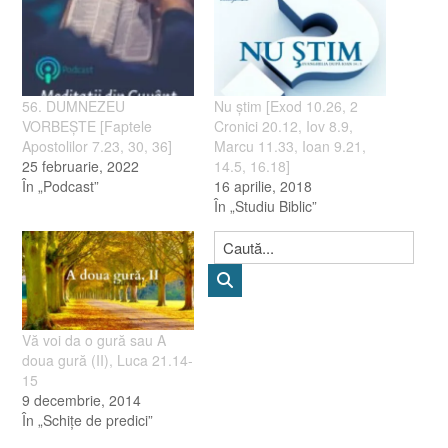
56. DUMNEZEU
Nu ştim [Exod 10.26, 2
VORBEŞTE [Faptele
Cronici 20.12, Iov 8.9,
Apostolilor 7.23, 30, 36]
Marcu 11.33, Ioan 9.21,
25 februarie, 2022
14.5, 16.18]
În „Podcast”
16 aprilie, 2018
În „Studiu Biblic”
Vă voi da o gură sau A
doua gură (II), Luca 21.14-
15
9 decembrie, 2014
În „Schiţe de predici”