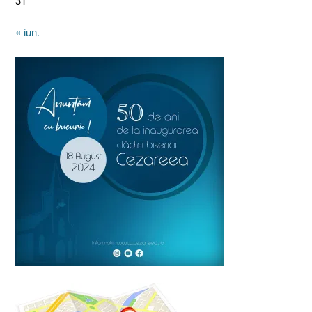
31
« iun.