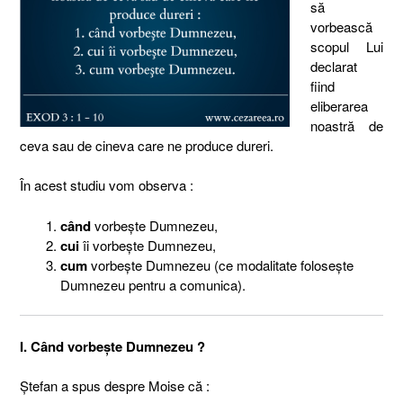
să
vorbească
scopul Lui
declarat
fiind
eliberarea
noastră de
ceva sau de cineva care ne produce dureri.
În acest studiu vom observa :
când
vorbeşte Dumnezeu,
cui
îi vorbeşte Dumnezeu,
cum
vorbeşte Dumnezeu (ce modalitate foloseşte
Dumnezeu pentru a comunica).
I. Când vorbeşte Dumnezeu ?
Ştefan a spus despre Moise că :