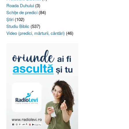
Roada Duhului
(3)
Schiţe de predici
(84)
Ştiri
(102)
Studiu Biblic
(537)
Video (predici, mărturii, cântări)
(46)