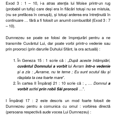
Exod 3 : 1 – 10, i-a atras atenţia lui Moise printr-un rug
(probabil un tufiş) care deşi era în flăcări totuşi nu se mistuia,
(nu se prefăcea în cenuşă), şi totuşi arderea era întreţinută în
continuare … fără a fi folosit un anumit combustibil (Exod 3 : 7
– 10).
Dumnezeu se poate se folosi de împrejurări pentru a ne
transmite Cuvântul Lui, dar poate vorbi printr-o vedenie sau
prin prooroci (prin darurile Duhului Sfânt, la ora actuală) :
În Geneza 15 : 1 scrie că : „
După aceste întâmplări,
cuvântul Domnului a vorbit
lui Avram
într-o vedenie
şi a zis : „Avrame, nu te teme ; Eu sunt scutul tău şi
răsplata ta cea foarte mare
”.
În cartea II Împăraţi 21 : 10 scrie că : „ …
Domnul
a
vorbit
astfel
prin robii Săi prorocii
…”.
I Împăraţi 17 : 2 este descris un mod foarte folosit de
Dumnezeu pentru a comunica cu omul : vorbirea directă
(persoana respectivă aude vocea Lui Dumnezeu) :