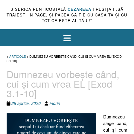
BISERICA PENTICOSTALĂ
CEZAREEA
I REŞIŢA I „SĂ
TRĂIEŞTI ÎN PACE, ŞI PACEA SĂ FIE CU CASA TA ŞI CU
TOT CE ESTE AL TĂU !”
>
ARTICOLE
>
DUMNEZEU VORBEŞTE CÂND, CUI ŞI CUM VREA EL [EXOD
3.1-10]
Dumnezeu vorbeşte când,
cui şi cum vrea EL [Exod
3.1-10]
28 aprilie, 2020
Florin
Dumnezeu
alege când,
cui şi cum