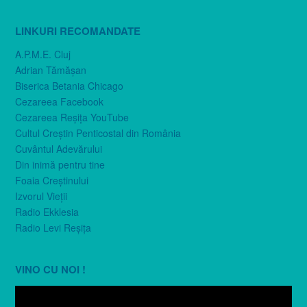
LINKURI RECOMANDATE
A.P.M.E. Cluj
Adrian Tămăşan
Biserica Betania Chicago
Cezareea Facebook
Cezareea Reşiţa YouTube
Cultul Creştin Penticostal din România
Cuvântul Adevărului
Din inimă pentru tine
Foaia Creştinului
Izvorul Vieţii
Radio Ekklesia
Radio Levi Reşiţa
VINO CU NOI !