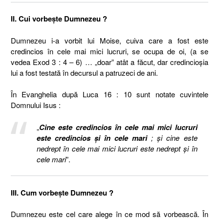
II. Cui vorbeşte Dumnezeu ?
Dumnezeu i-a vorbit lui Moise, cuiva care a fost este
credincios în cele mai mici lucruri, se ocupa de oi, (a se
vedea Exod 3 : 4 – 6) … „doar” atât a făcut, dar credincioşia
lui a fost testată în decursul a patruzeci de ani.
În Evanghelia după Luca 16 : 10 sunt notate cuvintele
Domnului Isus :
„
Cine este credincios în cele mai mici lucruri
este credincios şi în cele mari
; şi cine este
nedrept în cele mai mici lucruri este nedrept şi în
cele mari
”.
III. Cum vorbeşte Dumnezeu ?
Dumnezeu este cel care alege în ce mod să vorbească. În