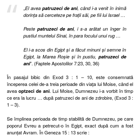
„
El avea
patruzeci de ani
, când i-a venit în inimă
dorinţa să cerceteze pe fraţii săi, pe fiii lui Israel …
Peste
patruzeci de ani
, i s-a arătat un înger în
pustiul muntelui Sinai, în para focului unui rug …
El i-a scos din Egipt şi a făcut minuni şi semne în
Egipt, la Marea Roşie şi în pustiu,
patruzeci de
ani
”. (Faptele Apostolilor 7:23, 30, 36)
În pasajul bibic din Exod 3 : 1 – 10, este consemnată
începerea celei de-a treia perioade din viaţa lui Moise, când el
avea
optzeci de ani
. Lui Moise, Dumnezeu i-a vorbit în timp
ce era la lucru … după patruzeci de ani de zdrobire, (Exod 3 :
1 – 3).
Se împlinea perioada de timp stabilită de Dumnezeu, pe care
poporul Evreu a petrecut-o în Egipt, exact după cum a fost
anunţat Avram. În Geneza 15 : 13 scrie :