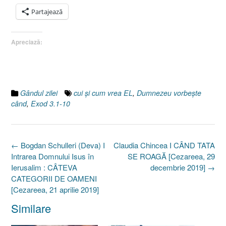
Partajează
Apreciază:
Gândul zilei
cui şi cum vrea EL
,
Dumnezeu vorbeşte
când
,
Exod 3.1-10
Post
←
Bogdan Schulleri (Deva) I
Claudia Chincea I CÂND TATA
navigation
Intrarea Domnului Isus în
SE ROAGĂ [Cezareea, 29
Ierusalim : CÂTEVA
decembrie 2019]
→
CATEGORII DE OAMENI
[Cezareea, 21 aprilie 2019]
Similare