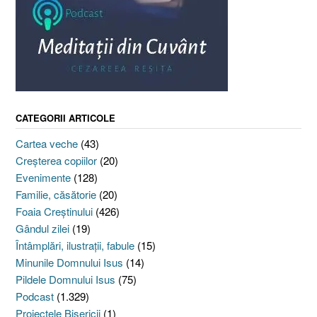
CATEGORII ARTICOLE
Cartea veche
(43)
Creşterea copiilor
(20)
Evenimente
(128)
Familie, căsătorie
(20)
Foaia Creştinului
(426)
Gândul zilei
(19)
Întâmplări, ilustraţii, fabule
(15)
Minunile Domnului Isus
(14)
Pildele Domnului Isus
(75)
Podcast
(1.329)
Proiectele Bisericii
(1)