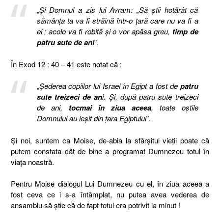
„
Şi Domnul a zis lui Avram: „Să ştii hotărât că
sămânţa ta va fi străină într-o ţară care nu va fi a
ei ; acolo va fi robită şi o vor apăsa greu,
timp de
patru sute de ani
”.
În Exod 12 : 40 – 41 este notat că :
„
Şederea copiilor lui Israel în Egipt a fost de
patru
sute treizeci de an
i. Şi, după patru sute treizeci
de ani,
tocmai în ziua aceea
, toate oştile
Domnului au ieşit din ţara Egiptului
”.
Şi noi, suntem ca Moise, de-abia la sfârşitul vieţii poate că
putem constata cât de bine a programat Dumnezeu totul în
viaţa noastră.
Pentru Moise dialogul Lui Dumnezeu cu el, în ziua aceea a
fost ceva ce i s-a întâmplat, nu putea avea vederea de
ansamblu să ştie că de fapt totul era potrivit la minut !