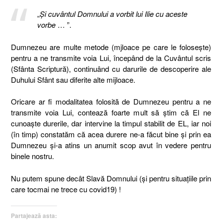
„
Şi cuvântul Domnului a vorbit lui Ilie cu aceste
vorbe
… ”.
Dumnezeu are multe metode (mjloace pe care le foloseşte)
pentru a ne transmite voia Lui, începând de la Cuvântul scris
(Sfânta Scriptură), continuând cu darurile de descoperire ale
Duhului Sfânt sau diferite alte mijloace.
Oricare ar fi modalitatea folosită de Dumnezeu pentru a ne
transmite voia Lui, contează foarte mult să ştim că El ne
cunoaşte durerile, dar intervine la timpul stabilit de EL, iar noi
(în timp) constatăm că acea durere ne-a făcut bine şi prin ea
Dumnezeu şi-a atins un anumit scop avut în vedere pentru
binele nostru.
Nu putem spune decât Slavă Domnului (şi pentru situaţiile prin
care tocmai ne trece cu covid19) !
Partajează asta: