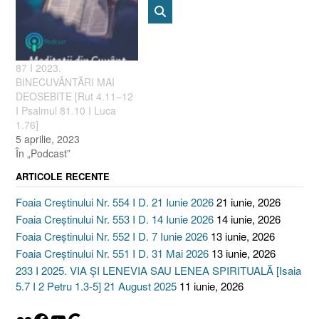
87 I 2023.
BINECUVÂNTĂRI MAI
DEOSEBITE [Rut 4.11–12
I Psalmul 81.10 I Luca
1.76]
5 aprilie, 2023
În „Podcast”
ARTICOLE RECENTE
Foaia Creștinului Nr. 554 I D. 21 Iunie 2026
21 iunie, 2026
Foaia Creștinului Nr. 553 I D. 14 Iunie 2026
14 iunie, 2026
Foaia Creștinului Nr. 552 I D. 7 Iunie 2026
13 iunie, 2026
Foaia Creștinului Nr. 551 I D. 31 Mai 2026
13 iunie, 2026
233 I 2025. VIA ȘI LENEVIA SAU LENEA SPIRITUALĂ [Isaia
5.7 I 2 Petru 1.3-5] 21 August 2025
11 iunie, 2026