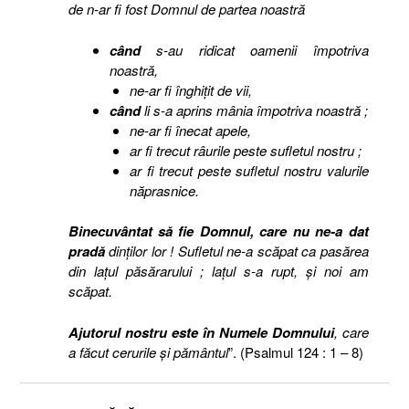
de n-ar fi fost Domnul de partea noastră
când
s-au ridicat oamenii împotriva
noastră,
ne-ar fi înghiţit de vii,
când
li s-a aprins mânia împotriva noastră ;
ne-ar fi înecat apele,
ar fi trecut râurile peste sufletul nostru ;
ar fi trecut peste sufletul nostru valurile
năprasnice.
Binecuvântat să fie Domnul, care nu ne-a dat
pradă
dinţilor lor ! Sufletul ne-a scăpat ca pasărea
din laţul păsărarului ; laţul s-a rupt, şi noi am
scăpat.
Ajutorul nostru este în Numele Domnului
, care
a făcut cerurile şi pământul
”. (Psalmul 124 : 1 – 8)