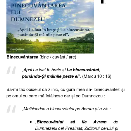
III.
Binecuvântarea
(bine / cuvânt / are)
„
Apoi i-a luat în braţe şi
i-a binecuvântat,
punându-Şi mâinile peste ei
”. (Marcu 10 : 16)
Să-mi fac obiceiul ca zilnic, cu gura mea să-l binecuvântez şi
pe omul cu care mă întâlnesc dar şi pe Dumnezeu :
„
Melhisedec a binecuvântat pe Avram şi a zis :
„
Binecuvântat să fie Avram
de
Dumnezeul cel Preaînalt, Ziditorul cerului şi