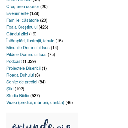
Creşterea copiilor
(20)
Evenimente
(128)
Familie, căsătorie
(20)
Foaia Creştinului
(426)
Gândul zilei
(19)
Întâmplări, ilustraţii, fabule
(15)
Minunile Domnului Isus
(14)
Pildele Domnului Isus
(75)
Podcast
(1.329)
Proiectele Bisericii
(1)
Roada Duhului
(3)
Schiţe de predici
(84)
Ştiri
(102)
Studiu Biblic
(537)
Video (predici, mărturii, cântări)
(46)