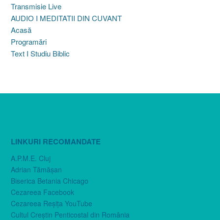
Transmisie Live
AUDIO I MEDITATII DIN CUVANT
Acasă
Programări
Text I Studiu Biblic
LINKURI RECOMANDATE
A.P.M.E. Cluj
Adrian Tămăşan
Biserica Betania Chicago
Cezareea Facebook
Cezareea Reşiţa YouTube
Cultul Creştin Penticostal din România