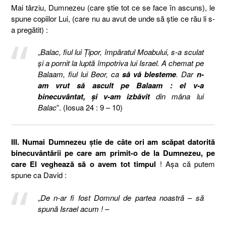
Mai târziu, Dumnezeu (care ştie tot ce se face în ascuns), le
spune copiilor Lui, (care nu au avut de unde să ştie ce rău li s-
a pregătit) :
„
Balac, fiul lui Ţipor, împăratul Moabului, s-a sculat
şi a pornit la luptă împotriva lui Israel. A chemat pe
Balaam, fiul lui Beor, ca
să vă blesteme
. Dar
n-
am vrut să ascult pe Balaam : el v-a
binecuvântat, şi v-am izbăvit
din mâna lui
Balac
”. (Iosua 24 : 9 – 10)
III. Numai Dumnezeu ştie de câte ori am scăpat datorită
binecuvântării pe care am primit-o de la Dumnezeu, pe
care El veghează să o avem tot timpul
! Aşa că putem
spune ca David :
„
De n-ar fi fost Domnul de partea noastră – să
spună Israel acum ! –