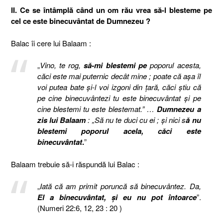
II. Ce se întâmplă când un om rău vrea să-l blesteme pe
cel ce este binecuvântat de Dumnezeu ?
Balac îi cere lui Balaam :
„
Vino, te rog,
să-mi blestemi pe
poporul acesta,
căci este mai puternic decât mine ; poate că aşa îl
voi putea bate şi-l voi izgoni din ţară, căci ştiu că
pe cine binecuvântezi tu este binecuvântat şi pe
cine blestemi tu este blestemat.” …
Dumnezeu a
zis lui Balaam
: „Să nu te duci cu ei ; şi nici s
ă nu
blestemi poporul acela, căci este
binecuvântat
.
”
Balaam trebuie să-i răspundă lui Balac :
„
Iată că am primit poruncă să binecuvântez. Da,
El a binecuvântat, şi eu nu pot întoarce
”.
(Numeri 22:6, 12, 23 : 20 )