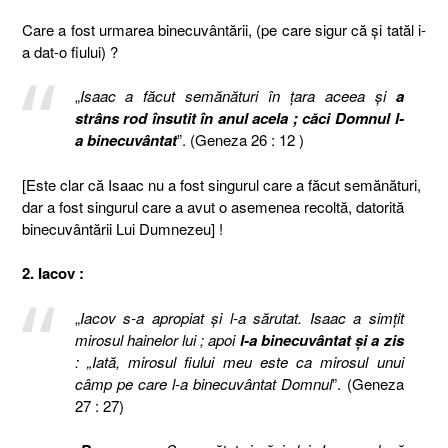
Care a fost urmarea binecuvântării, (pe care sigur că şi tatăl i-
a dat-o fiului) ?
„
Isaac a făcut semănături în ţara aceea şi
a
strâns rod însutit în anul acela ; căci Domnul l-
a binecuvântat
”. (Geneza 26 : 12 )
[Este clar că Isaac nu a fost singurul care a făcut semănături,
dar a fost singurul care a avut o asemenea recoltă, datorită
binecuvântării Lui Dumnezeu] !
2. Iacov :
„
Iacov s-a apropiat şi l-a sărutat. Isaac a simţit
mirosul hainelor lui ; apoi
l-a binecuvântat şi a zis
: „Iată, mirosul fiului meu este ca mirosul unui
câmp pe care l-a binecuvântat Domnul
”. (Geneza
27 : 27)