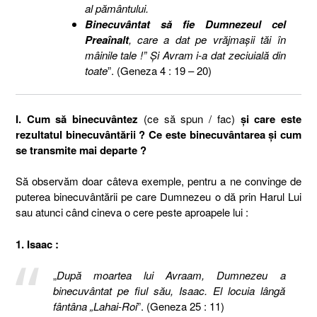
al pământului.
Binecuvântat să fie Dumnezeul cel
Preaînalt
, care a dat pe vrăjmaşii tăi în
mâinile tale !” Şi Avram i-a dat zeciuială din
toate
”. (Geneza 4 : 19 – 20)
I. Cum să binecuvântez
(ce să spun / fac)
şi care este
rezultatul binecuvântării ?
Ce este binecuvântarea şi cum
se transmite mai departe ?
Să observăm doar câteva exemple, pentru a ne convinge de
puterea binecuvântării pe care Dumnezeu o dă prin Harul Lui
sau atunci când cineva o cere peste aproapele lui :
1. Isaac :
„
După moartea lui Avraam, Dumnezeu a
binecuvântat pe fiul său, Isaac. El locuia lângă
fântâna „Lahai-Roi
”. (Geneza 25 : 11)