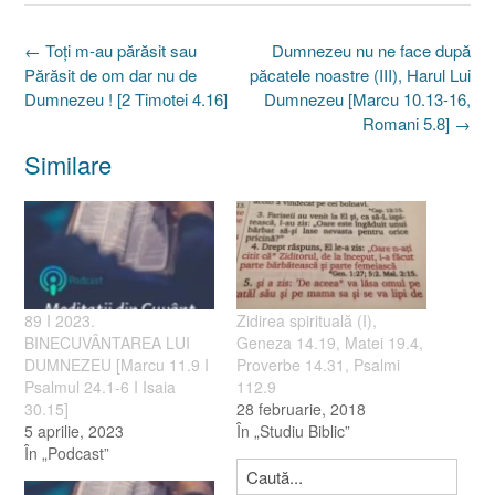
Post
←
Toţi m-au părăsit sau
Dumnezeu nu ne face după
navigation
Părăsit de om dar nu de
păcatele noastre (III), Harul Lui
Dumnezeu ! [2 Timotei 4.16]
Dumnezeu [Marcu 10.13-16,
Romani 5.8]
→
Similare
89 I 2023.
Zidirea spirituală (I),
BINECUVÂNTAREA LUI
Geneza 14.19, Matei 19.4,
DUMNEZEU [Marcu 11.9 I
Proverbe 14.31, Psalmi
Psalmul 24.1-6 I Isaia
112.9
30.15]
28 februarie, 2018
5 aprilie, 2023
În „Studiu Biblic”
În „Podcast”