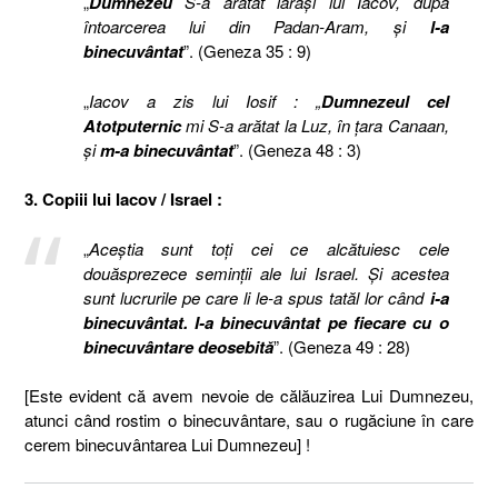
„
Dumnezeu
S-a arătat iarăşi lui Iacov, după
întoarcerea lui din Padan-Aram, şi
l-a
binecuvântat
”. (Geneza 35 : 9)
„
Iacov a zis lui Iosif : „
Dumnezeul cel
Atotputernic
mi S-a arătat la Luz, în ţara Canaan,
şi
m-a binecuvântat
”. (Geneza 48 : 3)
3. Copiii lui Iacov / Israel :
„
Aceştia sunt toţi cei ce alcătuiesc cele
douăsprezece seminţii ale lui Israel. Şi acestea
sunt lucrurile pe care li le-a spus tatăl lor când
i-a
binecuvântat. I-a binecuvântat pe fiecare cu o
binecuvântare deosebită
”. (Geneza 49 : 28)
[Este evident că avem nevoie de călăuzirea Lui Dumnezeu,
atunci când rostim o binecuvântare, sau o rugăciune în care
cerem binecuvântarea Lui Dumnezeu] !