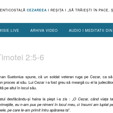
PENTICOSTALĂ
CEZAREEA
I REŞIŢA I „SĂ TRĂIEŞTI ÎN PACE, 
ISIE LIVE
ARHIVA VIDEO
AUDIO I MEDITATII DI
 Timotei 2:5-6
oman Suetonius spune, că un soldat veteran ruga pe Cezar, ca să-
un proces al său. Lui Cezar i-a fost greu să meargă cu el la judecător
tă pe altul în locul său.
atul desfăcându-şi haina la piept i-a zis : „
O Cezar, când viaţa ta
rimejdie, eu n-am pus pe nimeni în locul meu, ci însumi am luptat p
anele, pe care le-am primit întru apărarea ta
”.