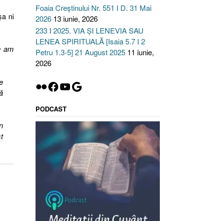
Foaia Creștinului Nr. 551 I D. 31 Mai
şa ni
2026
13 iunie, 2026
233 I 2025. VIA ȘI LENEVIA SAU
LENEA SPIRITUALĂ [Isaia 5.7 I 2
ce am
Petru 1.3-5] 21 August 2025
11 iunie,
2026
e
Flickr
Facebook
YouTube
Google
ă
PODCAST
n
t