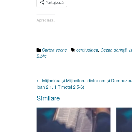
Partajează
Apreciază:
Cartea veche
certitudinea
,
Cezar
,
dorinţă
,
I
Biblic
Post
←
Mijlocirea şi Mijlocitorul dintre om şi Dumnezeu:
navigation
Ioan 2.1, 1 Timotei 2.5-6)
Similare