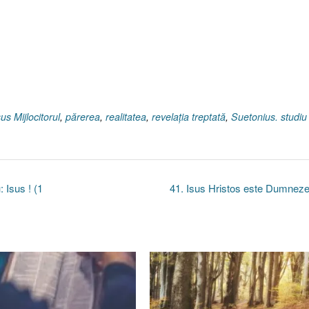
sus Mijlocitorul
,
părerea
,
realitatea
,
revelaţia treptată
,
Suetonius. studiu
 Isus ! (1
41. Isus Hristos este Dumnez