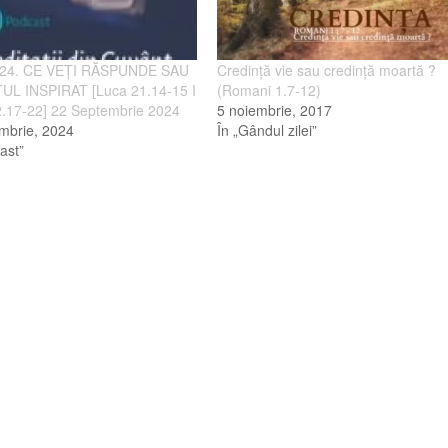
024. CE VEȚI RĂSPUNDE SAU
Credinţă vie sau credinţă moartă ?
L INSPIRAT [Luca 21.14-15 I
(Romani 1.7-12)
2.17-22] 22 Septembrie 2024
5 noiembrie, 2017
mbrie, 2024
În „Gândul zilei”
ast”