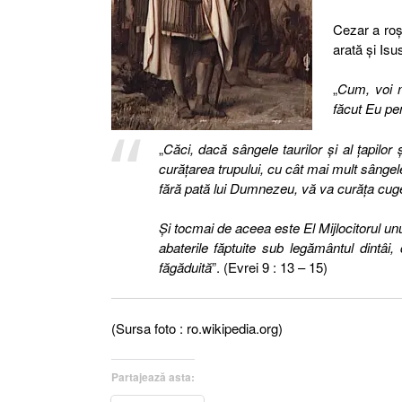
Cezar a roşi
arată şi Isu
„
Cum, voi n
făcut Eu pen
„
Căci, dacă sângele taurilor şi al ţapilor 
curăţarea trupului,
cu cât mai mult
sângele
fără pată lui Dumnezeu, vă va curăţa cuget
Şi tocmai de aceea este El
Mijlocitorul
unu
abaterile făptuite sub legământul dintâi
făgăduită
”. (Evrei 9 : 13 – 15)
(Sursa foto : ro.wikipedia.org)
Partajează asta: