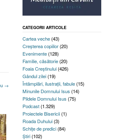
CATEGORII ARTICOLE
Cartea veche
(43)
Creşterea copiilor
(20)
Evenimente
(128)
Familie, căsătorie
(20)
Foaia Creştinului
(426)
Gândul zilei
(19)
Întâmplări, ilustraţii, fabule
(15)
eu
→
Minunile Domnului Isus
(14)
Pildele Domnului Isus
(75)
Podcast
(1.329)
Proiectele Bisericii
(1)
Roada Duhului
(3)
Schiţe de predici
(84)
Ştiri
(102)