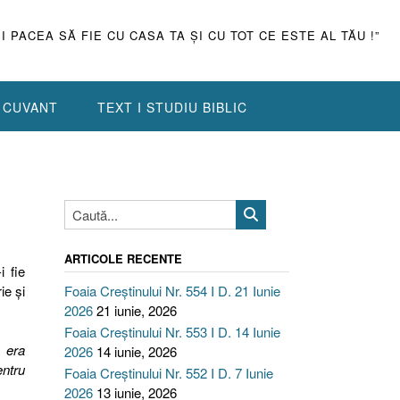
ŞI PACEA SĂ FIE CU CASA TA ŞI CU TOT CE ESTE AL TĂU !”
N CUVANT
TEXT I STUDIU BIBLIC
ARTICOLE RECENTE
i fie
ie şi
Foaia Creștinului Nr. 554 I D. 21 Iunie
2026
21 iunie, 2026
Foaia Creștinului Nr. 553 I D. 14 Iunie
 era
2026
14 iunie, 2026
entru
Foaia Creștinului Nr. 552 I D. 7 Iunie
2026
13 iunie, 2026