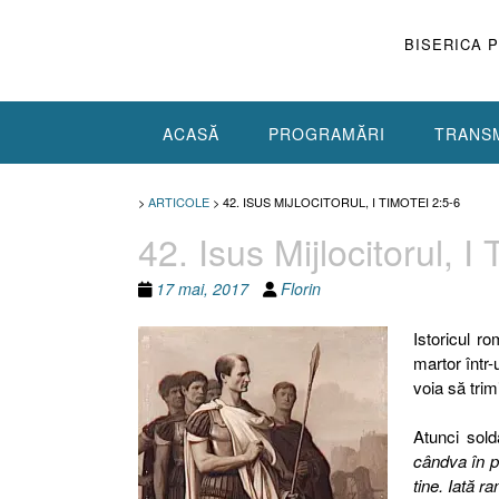
Skip
to
BISERICA 
content
ACASĂ
PROGRAMĂRI
TRANSM
>
ARTICOLE
>
42. ISUS MIJLOCITORUL, I TIMOTEI 2:5-6
42. Isus Mijlocitorul, I
17 mai, 2017
Florin
Istoricul r
martor într-
voia să trimi
Atunci sold
cândva în p
tine. Iată r