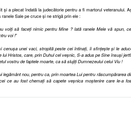
t şi a plecat îndată la judecătorie pentru a fi martorul veteranului. A
s ranele Sale pe cruce şi ne strigă prin ele :
u voiţi să faceţi nimic pentru Mine ? Iată ranele Mele vă spun, 
tru voi !
”
şi cenuşa unei vaci, stropită peste cei întinaţi, îi sfinţeşte şi le aduc
 lui Hristos, care, prin Duhul cel veşnic, S-a adus pe Sine însuşi jertf
ul vostru de faptele moarte, ca să slujiţi Dumnezeului celui Viu !
i legământ nou, pentru ca, prin moartea Lui pentru răscumpărarea di
, cei ce au fost chemaţi să capete veşnica moştenire care le-a fos