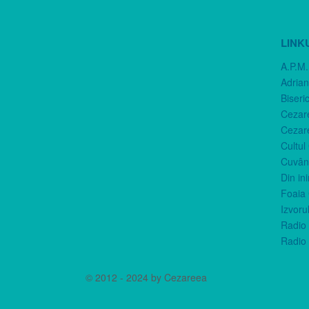
LINK
A.P.M.
Adria
Biseri
Cezar
Cezar
Cultul
Cuvânt
Din in
Foaia 
Izvorul
Radio 
Radio 
© 2012 - 2024 by Cezareea