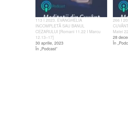
113 I 2023. EVANGHELIA
266 I 2
INCOMPLETĂ SAU BANUL
CUVÂNTU
CEZARULUI [Romani 11.22 I Marcu
Matei 2
12.13–17]
28 dece
30 aprilie, 2023
În „Podc
În „Podcast”