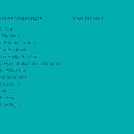
URI RECOMANDATE
VINO CU NOI !
E. Cluj
n Tămăşan
ca Betania Chicago
eea Facebook
eea Reşiţa YouTube
 Creştin Penticostal din România
ul Adevărului
imă pentru tine
Creştinului
 Vieţii
Ekklesia
Levi Reşiţa