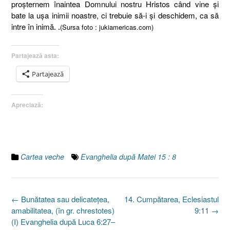
proşternem înaintea Domnului nostru Hristos când vine şi
bate la uşa inimii noastre, ci trebuie să-i şi deschidem, ca să
intre în inimă
(Sursa foto : jukiamericas.com)
. .
Partajează asta:
Partajează
Apreciază:
Cartea veche
Evanghelia după Matei 15 : 8
Post
←
Bunătatea sau delicateţea,
14. Cumpătarea, Eclesiastul
navigation
amabilitatea, (în gr. chrestotes)
9:11
→
(I) Evanghelia după Luca 6:27–