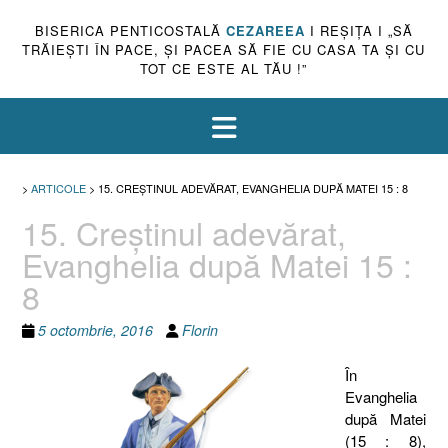
BISERICA PENTICOSTALĂ
CEZAREEA
I REŞIŢA I „SĂ
TRĂIEŞTI ÎN PACE, ŞI PACEA SĂ FIE CU CASA TA ŞI CU
TOT CE ESTE AL TĂU !”
>
ARTICOLE
>
15. CREŞTINUL ADEVĂRAT, EVANGHELIA DUPĂ MATEI 15 : 8
15. Creştinul adevărat,
Evanghelia după Matei 15 :
8
5 octombrie, 2016
Florin
În
Evanghelia
după Matei
(15 : 8),