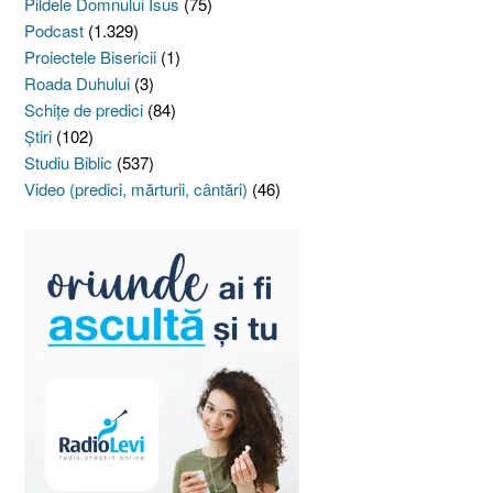
Pildele Domnului Isus
(75)
Podcast
(1.329)
Proiectele Bisericii
(1)
Roada Duhului
(3)
Schiţe de predici
(84)
Ştiri
(102)
Studiu Biblic
(537)
Video (predici, mărturii, cântări)
(46)