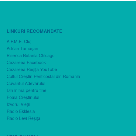
LINKURI RECOMANDATE
A.P.M.E. Cluj
Adrian Tămăşan
Biserica Betania Chicago
Cezareea Facebook
Cezareea Reşiţa YouTube
Cultul Creştin Penticostal din România
Cuvântul Adevărului
Din inimă pentru tine
Foaia Creştinului
Izvorul Vieţii
Radio Ekklesia
Radio Levi Reşiţa