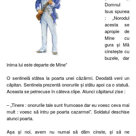
Domnul
Isus spunea
: „Norodul
acesta se
apropie de
Mine cu
gura şi Mă
cinsteşte cu
buzele, dar
inima lui este departe de Mine”
O sentinelă stătea la poarta unei căzărmi. Deodată veni un
căpitan. Sentinela prezentă onorurile şi stătu apoi ca o statuă.
Aceasta se petrecuse în câteva clipe. Atunci căpitanul zise :
– „Tinere : onorurile tale sunt frumoase dar eu voesc ceva mai
mult : voesc să intru pe poarta cazarmei”. Soldatul deschise
atunci poarta.
Aşa şi noi, avem nu numai să dăm cinste, şi să ne