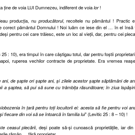
sta ţine de voia LUI Dumnezeu, indiferent de voia
lor
!
deau producţia, nu
producătorul
, recoltele nu pământul ! Practic 
şte corect pământul Domnului ! Noi luăm ce iese din el … în el îns
deşi pentru cei care trăiesc, este un loc al vieţii, dar, pentru cei plecaţ
5 : 10), era timpul în care câştigau totul, dar pentru foştii proprietari
napoi, ruperea vechilor contracte de proprietate. Era vremea reaşe
ni, de şapte ori şapte ani, şi zilele acestor şapte săptămâni de an
ii a şaptea, să pui să sune cu trâmbiţa răsunătoare; în ziua Ispăşiri
i slobozenia în ţară pentru toţi locuitorii ei: acesta să fie pentru voi an
i fiecare din voi să se întoarcă în familia lui
” (Levitic 25 : 8 – 10) !
te ceasul plecării
, deşi poate să-şi cunoască proprietăţile, iar din
erile rămân … fără proprietar.