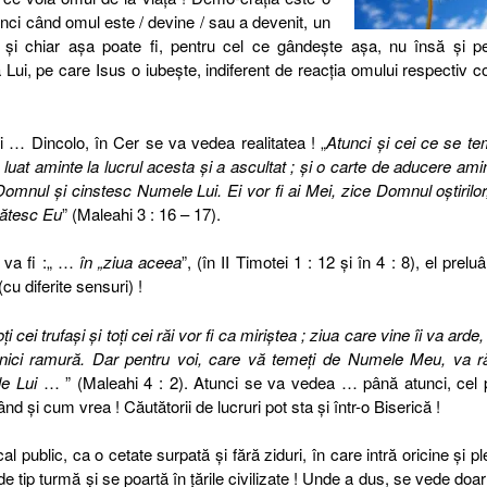
nci când omul este / devine / sau a devenit, un
i chiar aşa poate fi, pentru cel ce gândeşte aşa, nu însă şi pe
 Lui, pe care Isus o iubeşte, indiferent de reacţia omului respectiv c
i … Dincolo, în Cer se va vedea realitatea ! „
Atunci şi cei ce se t
uat aminte la lucrul acesta şi a ascultat ; şi o carte de aducere ami
Domnul şi cinstesc Numele Lui. Ei vor fi ai Mei, zice Domnul oştirilor
gătesc Eu
” (Maleahi 3 : 16 – 17).
e va fi :„ …
în „ziua aceea
”, (în II Timotei 1 : 12 şi în 4 : 8), el prelu
cu diferite sensuri) !
 cei trufaşi şi toţi cei răi vor fi ca miriştea ; ziua care vine îi va arde,
ă, nici ramură. Dar pentru voi, care vă temeţi de Numele Meu, va r
le Lui
… ” (Maleahi 4 : 2). Atunci se va vedea … până atunci, cel 
 şi cum vrea ! Căutătorii de lucruri pot sta şi într-o Biserică !
l public, ca o cetate surpată şi fără ziduri, în care intră oricine şi p
 de tip turmă şi se poartă în ţările civilizate ! Unde a dus, se vede doar 