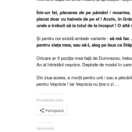
Într-un fel,
plecarea de pe pământ
/ moartea, 
plecat doar cu hainele de pe el !
Acolo, în Grăd
unde a trebuit să ia totul de la început ! O altă 
Şi pentru noi există ambele variante :
să mă fac 
pentru viaţa mea, sau să-L aleg pe Isus ca Stă
Oricare ar fi poziţia mea faţă de Dumnezeu, trebu
An al întristării veşnice. Depinde de modul în ca
Din ziua aceea, a morţii pentru unii / sau a plecării
pentru Veşnicie ! Iar Veşnicia nu ţine o zi …
Partajează asta:
Partajează
Apreciază: