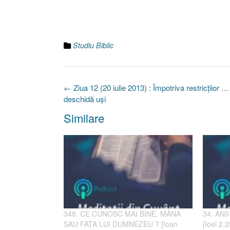
Studiu Biblic
Post
←
Ziua 12 (20 iulie 2013) : Împotriva restricţiior 
navigation
deschidă uşi
Similare
348. CE CUNOSC MAI BINE, MÂNA
34. AN
SAU FAȚA LUI DUMNEZEU ? [Ioan
[Ioel 2.2