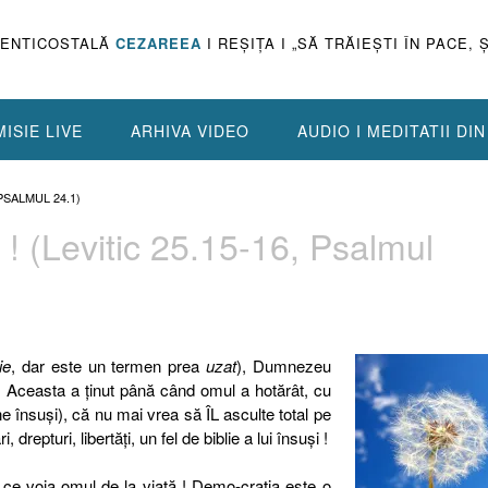
PENTICOSTALĂ
CEZAREEA
I REŞIŢA I „SĂ TRĂIEŞTI ÎN PACE, 
ISIE LIVE
ARHIVA VIDEO
AUDIO I MEDITATII DI
PSALMUL 24.1)
! (Levitic 25.15-16, Psalmul
ie
, dar este un termen prea
uzat
), Dumnezeu
! Aceasta a ţinut până când omul a hotărât, cu
ne însuşi), că nu mai vrea să ÎL asculte total pe
drepturi, libertăţi, un fel de biblie a lui însuşi !
ce voia omul de la viaţă ! Demo-craţia este o