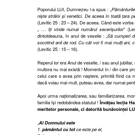
Poporului LUI, Dumnezeu i-a spus : „
Pământurile
nişte străini şi venetici. De aceea în toată ţara
(Levitic 25 : 23 – 24). De aceea. Când este vorb
„ …
îţi vinde numai numărul secerişurilor
” (Le
dintotdeauna, în anul de veselie : „
Să cumperi de
socotind anii de rod. Cu cât vor fi mai mulţi ani, cu
(Levitic 25 : 15 – 16).
Reperul lor era Anul de veselie, / sau anul jubiliar
multora nu mai există ! Momentul în / din care prop
celui care o avea prin naştere, primită fiind c
dacă voiau mai mult, puteau avea, dar numai pent
Apoi urma
naţionalizarea
, sau
familiarizarea
, mom
familia îşi redobândea statutul !
Învăţau lecţia H
meritelor personale, ci datorită bunăvoinţei LUI
„
Al Domnului este
1.
pământul cu tot
ce este pe el,