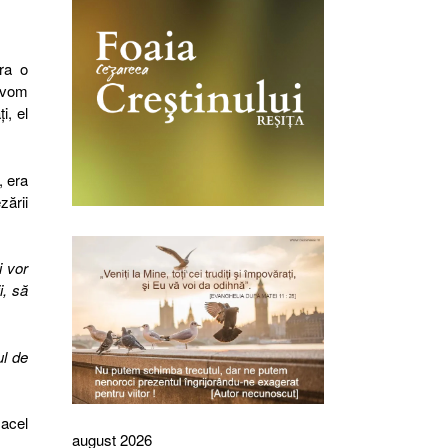
era o
ă vom
i, el
, era
zării
i vor
i, să
ul de
 acel
august 2026