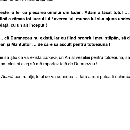
este la fel ca plecarea omului din Eden. Adam a lăsat totul … 
ină a rămas tot lucrul lui / averea lui, munca lui şi-a ajuns und
viaţă, cu un alt început !
… că Dumnezeu nu există, iar eu fiind propriul meu stăpân, să d
pân şi Mântuitor … de care să ascult pentru totdeauna !
ie să ştiu că va exista
cândva
, un An al veseliei pentru totdeauna, s
re am ales şi aleg să mă raportez faţă de Dumnezeu !
Acasă
pentru alţii, totul se va schimba … fără a mai putea fi schim