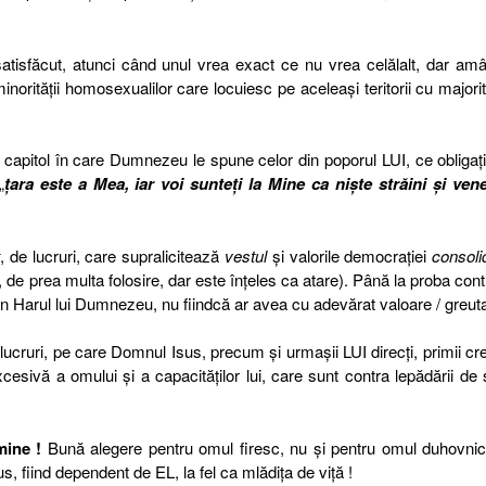
atisfăcut, atunci când unul vrea exact ce nu vrea celălalt, dar am
inorităţii homosexualilor care locuiesc pe aceleaşi teritorii cu majori
 capitol în care Dumnezeu le spune celor din poporul LUI, ce obligaţi
„
ţara este a Mea, iar voi sunteţi la Mine ca nişte străini şi vene
t
, de lucruri, care supralicitează
vestul
şi valorile democraţiei
consoli
 de prea multa folosire, dar este înţeles ca atare). Până la proba cont
prin Harul lui Dumnezeu, nu fiindcă ar avea cu adevărat valoare / greuta
 lucruri, pe care Domnul Isus, precum şi urmaşii LUI direcţi, primii cre
esivă a omului şi a capacităţilor lui, care sunt contra lepădării de 
mine !
Bună alegere pentru omul firesc, nu şi pentru omul duhovni
, fiind dependent de EL, la fel ca mlădiţa de viţă !