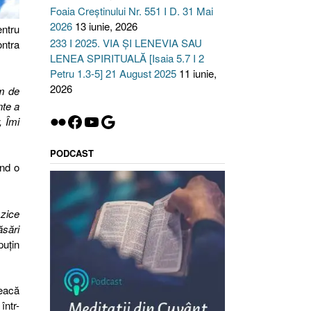
Foaia Creștinului Nr. 551 I D. 31 Mai
2026
13 iunie, 2026
ntru
233 I 2025. VIA ȘI LENEVIA SAU
ontra
LENEA SPIRITUALĂ [Isaia 5.7 I 2
Petru 1.3-5] 21 August 2025
11 iunie,
2026
em de
nte a
Flickr
Facebook
YouTube
Google
, Îmi
PODCAST
ând o
 zice
ăsări
puţin
leacă
într-