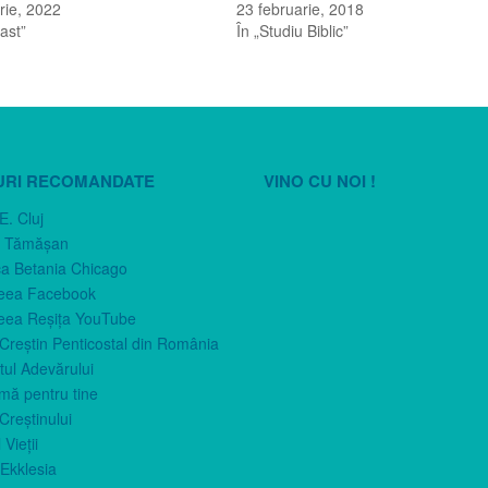
rie, 2022
23 februarie, 2018
ast”
În „Studiu Biblic”
URI RECOMANDATE
VINO CU NOI !
E. Cluj
n Tămăşan
ca Betania Chicago
eea Facebook
eea Reşiţa YouTube
 Creştin Penticostal din România
ul Adevărului
imă pentru tine
Creştinului
 Vieţii
Ekklesia