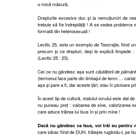
o mică măsură.
Drepturile excesive duc şi la nemulţumiri de nes
trebuie să fie îndreptăţiţi ! A se vedea problema m
formată din heterosexuali !
Levitic 25, este un exemplu de Teocraţie, fiind un
precum şi ce drepturi, deşi le explică limpede : 
(Levitic 25 : 23).
Cei ce nu gândesc aşa sunt
căutătorii de pămân
(termenul face parte din limbajul de lemn … cariat,
aşa şi pare a fi, dar aceste ţări, stau în picioare 
În acest tip de cultură, statutul omului este dat de
nu puneau preţ : valoarea de sine, valorizarea exc
care aduce trăirea lui Isus în şi prin mine !
Dacă nu gândesc ca Isus, voi trăi eu pentru 
care sărac fiind de DUH, trăieşte rugându-L pe Isus