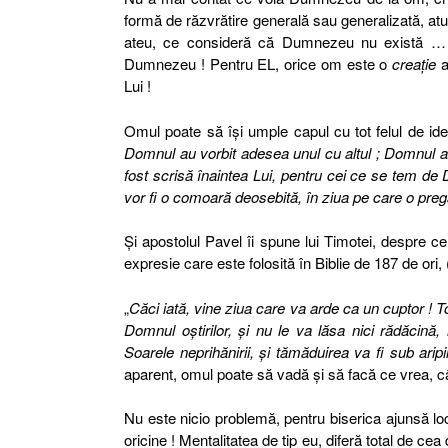
formă de răzvrătire generală sau generalizată, atu
ateu, ce consideră că Dumnezeu nu există … ş
Dumnezeu ! Pentru EL, orice om este o
creaţie
a
Lui !
Omul poate să îşi umple capul cu tot felul de ide
Domnul au vorbit adesea unul cu altul ; Domnul a l
fost scrisă înaintea Lui, pentru cei ce se tem de 
vor fi o comoară deosebită, în ziua pe care o pre
Şi apostolul Pavel îi spune lui Timotei, despre c
expresie care este folosită în Biblie de 187 de ori, (
„
Căci iată, vine ziua care va arde ca un cuptor ! Toţi
Domnul oştirilor, şi nu le va lăsa nici rădăcin
Soarele neprihănirii, şi tămăduirea va fi sub aripi
aparent, omul poate să vadă şi să facă ce vrea, când
Nu este nicio problemă, pentru biserica ajunsă loca
oricine ! Mentalitatea de tip eu, diferă total de cea