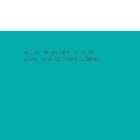
SLUJBE : DUMINICA 9 - 12 18 - 20
JOI 18 - 20 VĂ AȘTEPTĂM CU DRAG !