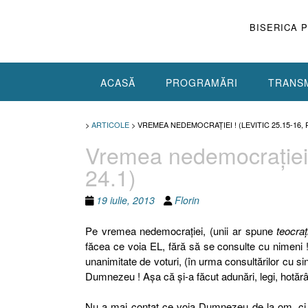
Skip
to
BISERICA 
content
ACASĂ
PROGRAMĂRI
TRANSM
>
ARTICOLE
>
VREMEA NEDEMOCRAŢIEI ! (LEVITIC 25.15-16, 
Vremea nedemocraţiei 
24.1)
19 iulie, 2013
Florin
Pe vremea nedemocraţiei, (unii ar spune
teocraţ
făcea ce voia EL, fără să se consulte cu nimeni 
unanimitate de voturi, (în urma consultărilor cu si
Dumnezeu ! Aşa că şi-a făcut adunări, legi, hotărâri, 
Nu a mai contat ce voia Dumnezeu de la om, ci 