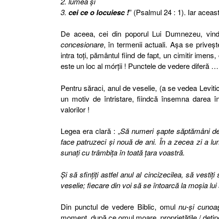
2. lumea şi
3.
cei ce o locuiesc !
” (Psalmul 24 : 1). Iar acea
De aceea, cei din poporul Lui Dumnezeu, vin
concesionare
, în termenii actuali. Aşa se prive
intra toţi, pământul fiind de fapt, un cimitir imens, 
este un loc al mórţii ! Punctele de vedere diferă …
Pentru săraci, anul de veselie, (a se vedea Levitic 2
un motiv de întristare, fiindcă însemna darea î
valorilor !
Legea era clară : „
Să numeri şapte săptămâni de a
face patruzeci şi nouă de ani. În a zecea zi a lun
sunaţi cu trâmbiţa în toată ţara voastră.
Şi să sfinţiţi astfel anul al cincizecilea, să vestiţ
veselie; fiecare din voi să se întoarcă la moşia lui ş
Din punctul de vedere Biblic, omul
nu-şi cunoaş
moment, după ce omul moare, proprietăţile / deţin