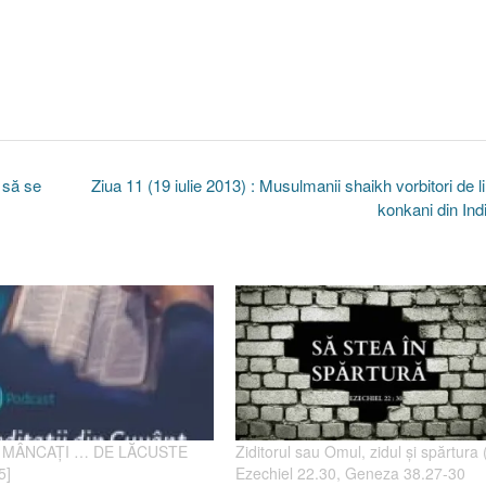
… să se
Ziua 11 (19 iulie 2013) : Musulmanii shaikh vorbitori de 
konkani din Ind
II MÂNCAŢI … DE LĂCUSTE
Ziditorul sau Omul, zidul şi spărtura (
5]
Ezechiel 22.30, Geneza 38.27-30