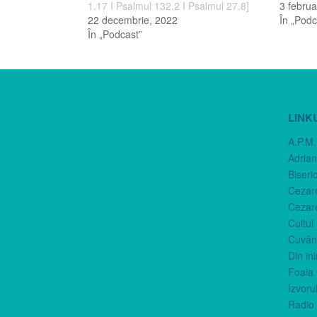
1.17 I Psalmul 132.2 I Psalmul 27.8]
3 februa
22 decembrie, 2022
În „Podc
În „Podcast”
LINK
A.P.M.
Adria
Biseri
Cezar
Cezar
Cultul
Cuvânt
Din in
Foaia 
Izvorul
Radio 