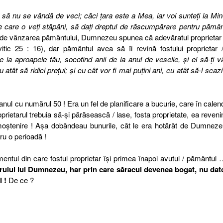
 să nu se vândă de veci; căci ţara este a Mea, iar voi sunteţi la Mi
 pe care o veţi stăpâni, să daţi dreptul de răscumpărare pentru pămân
a de vânzarea pământului, Dumnezeu spunea că adevăratul proprietar 
vitic 25 : 16), dar pământul avea să îi revină fostului proprietar 
 la aproapele tău, socotind anii de la anul de veselie, şi el să-ţi 
 atât să ridici preţul; şi cu cât vor fi mai puţini ani, cu atât să-l scazi
, anul cu numărul 50 ! Era un fel de planificare a bucurie, care în calen
rietarul trebuia să-şi părăsească / lase, fosta proprietate, ea reveni
a moştenire ! Aşa dobândeau bunurile, cât le era hotărât de Dumne
ru o perioadă !
entul din care fostul proprietar îşi primea înapoi avutul / pământul 
arului lui Dumnezeu, har prin care săracul devenea bogat, nu dat
 !
De ce ?