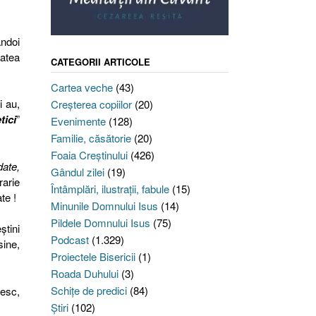
ândoi
tatea
CATEGORII ARTICOLE
Cartea veche
(43)
i au,
Creşterea copiilor
(20)
tici
”
Evenimente
(128)
Familie, căsătorie
(20)
Foaia Creştinului
(426)
date,
Gândul zilei
(19)
rarie
Întâmplări, ilustraţii, fabule
(15)
te !
Minunile Domnului Isus
(14)
Pildele Domnului Isus
(75)
ştini
Podcast
(1.329)
sine,
Proiectele Bisericii
(1)
Roada Duhului
(3)
Schiţe de predici
(84)
cesc,
Ştiri
(102)