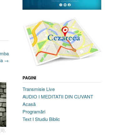
limba
ia
→
PAGINI
Transmisie Live
AUDIO I MEDITATII DIN CUVANT
Acasă
Programări
Text I Studiu Biblic
II),