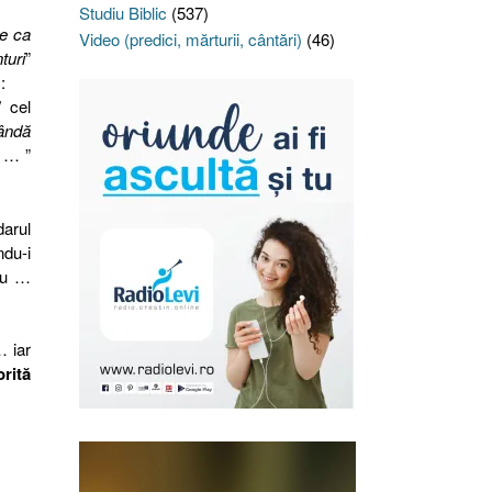
Studiu Biblic
(537)
ne ca
Video (predici, mărturii, cântări)
(46)
turi
”
:
/ cel
vândă
… ”
darul
ndu-i
zeu …
… iar
orită