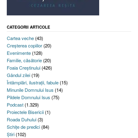
CATEGORII ARTICOLE
Cartea veche
(43)
Creşterea copiilor
(20)
Evenimente
(128)
Familie, căsătorie
(20)
Foaia Creştinului
(426)
Gândul zilei
(19)
Întâmplări, ilustraţii, fabule
(15)
Minunile Domnului Isus
(14)
Pildele Domnului Isus
(75)
Podcast
(1.329)
Proiectele Bisericii
(1)
Roada Duhului
(3)
Schiţe de predici
(84)
Ştiri
(102)