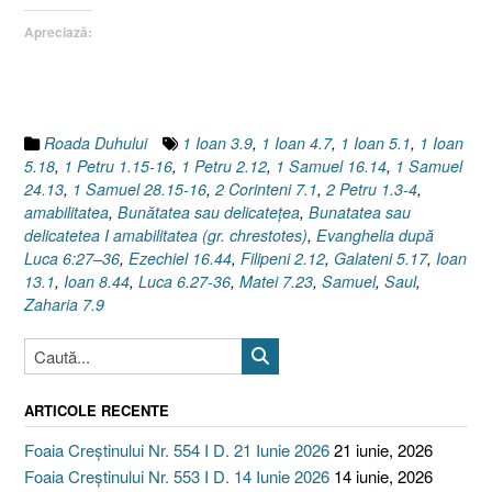
gr.
Apreciază:
chrestotes)
(I)
Evanghelia
după
Luca
Roada Duhului
1 Ioan 3.9
,
1 Ioan 4.7
,
1 Ioan 5.1
,
1 Ioan
6:27–
5.18
,
1 Petru 1.15-16
,
1 Petru 2.12
,
1 Samuel 16.14
,
1 Samuel
36”
24.13
,
1 Samuel 28.15-16
,
2 Corinteni 7.1
,
2 Petru 1.3-4
,
amabilitatea
,
Bunătatea sau delicateţea
,
Bunatatea sau
delicatetea I amabilitatea (gr. chrestotes)
,
Evanghelia după
Luca 6:27–36
,
Ezechiel 16.44
,
Filipeni 2.12
,
Galateni 5.17
,
Ioan
13.1
,
Ioan 8.44
,
Luca 6.27-36
,
Matei 7.23
,
Samuel
,
Saul
,
Zaharia 7.9
ARTICOLE RECENTE
Foaia Creștinului Nr. 554 I D. 21 Iunie 2026
21 iunie, 2026
Foaia Creștinului Nr. 553 I D. 14 Iunie 2026
14 iunie, 2026