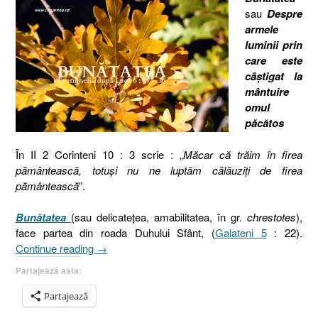
sau
Despre
armele
luminii prin
care este
câştigat la
mântuire
omul
păcătos
În II 2 Corinteni 10 : 3 scrie : „
Măcar că trăim în firea
pământească, totuşi nu ne luptăm călăuziţi de firea
pământească
”.
Bunătatea
(sau delicateţea, amabilitatea, în gr.
chrestotes
),
face partea din roada Duhului Sfânt, (
Galateni 5
: 22).
„Bunătatea
Continue reading
→
sau
Partajează asta:
delicateţea,
amabilitatea,
Partajează
(în