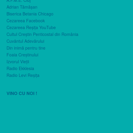
A.P.M.E. Cluj
Adrian Tămăşan
Biserica Betania Chicago
Cezareea Facebook
Cezareea Reşiţa YouTube
Cultul Creştin Penticostal din România
Cuvântul Adevărului
Din inimă pentru tine
Foaia Creştinului
Izvorul Vieţii
Radio Ekklesia
Radio Levi Reşiţa
VINO CU NOI !