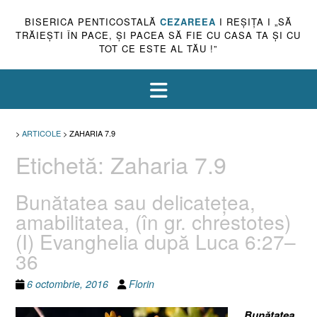
BISERICA PENTICOSTALĂ
CEZAREEA
I REŞIŢA I „SĂ
TRĂIEŞTI ÎN PACE, ŞI PACEA SĂ FIE CU CASA TA ŞI CU
TOT CE ESTE AL TĂU !”
>
ARTICOLE
>
ZAHARIA 7.9
Etichetă:
Zaharia 7.9
Bunătatea sau delicateţea,
amabilitatea, (în gr. chrestotes)
(I) Evanghelia după Luca 6:27–
36
6 octombrie, 2016
Florin
Bunătatea