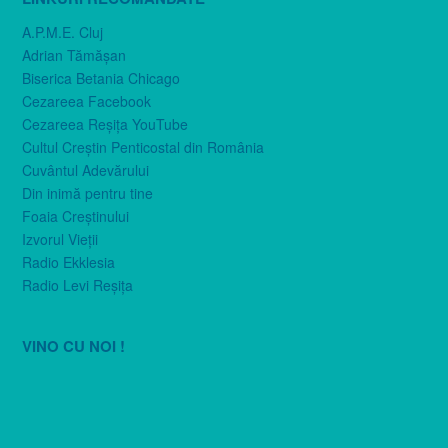
A.P.M.E. Cluj
Adrian Tămăşan
Biserica Betania Chicago
Cezareea Facebook
Cezareea Reşiţa YouTube
Cultul Creştin Penticostal din România
Cuvântul Adevărului
Din inimă pentru tine
Foaia Creştinului
Izvorul Vieţii
Radio Ekklesia
Radio Levi Reşiţa
VINO CU NOI !