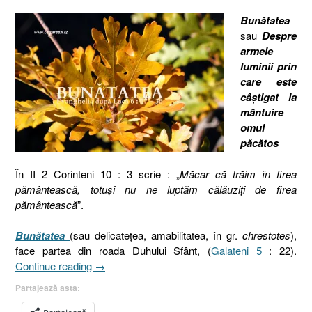
Bunătatea
sau
Despre
armele
luminii prin
care este
câştigat la
mântuire
omul
păcătos
În II 2 Corinteni 10 : 3 scrie : „
Măcar că trăim în firea
pământească, totuşi nu ne luptăm călăuziţi de firea
pământească
”.
Bunătatea
(sau delicateţea, amabilitatea, în gr.
chrestotes
),
face partea din roada Duhului Sfânt, (
Galateni 5
: 22).
„Bunătatea
Continue reading
→
sau
Partajează asta:
delicateţea,
amabilitatea,