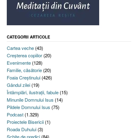
CATEGORII ARTICOLE
Cartea veche
(43)
Creşterea copiilor
(20)
Evenimente
(128)
Familie, căsătorie
(20)
Foaia Creştinului
(426)
Gândul zilei
(19)
Întâmplări, ilustraţii, fabule
(15)
Minunile Domnului Isus
(14)
Pildele Domnului Isus
(75)
Podcast
(1.329)
Proiectele Bisericii
(1)
Roada Duhului
(3)
Schiţe de predici
(84)