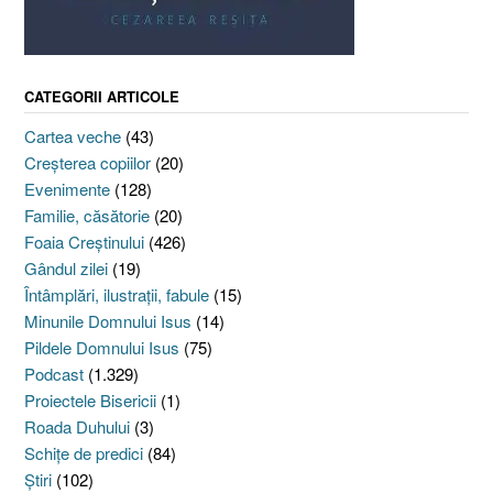
CATEGORII ARTICOLE
Cartea veche
(43)
Creşterea copiilor
(20)
Evenimente
(128)
Familie, căsătorie
(20)
Foaia Creştinului
(426)
Gândul zilei
(19)
Întâmplări, ilustraţii, fabule
(15)
Minunile Domnului Isus
(14)
Pildele Domnului Isus
(75)
Podcast
(1.329)
Proiectele Bisericii
(1)
Roada Duhului
(3)
Schiţe de predici
(84)
Ştiri
(102)