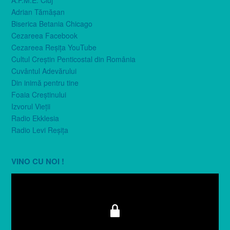
A.P.M.E. Cluj
Adrian Tămăşan
Biserica Betania Chicago
Cezareea Facebook
Cezareea Reşiţa YouTube
Cultul Creştin Penticostal din România
Cuvântul Adevărului
Din inimă pentru tine
Foaia Creştinului
Izvorul Vieţii
Radio Ekklesia
Radio Levi Reşiţa
VINO CU NOI !