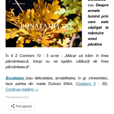
sau
Despre
armele
luminii prin
care este
câştigat la
mântuire
omul
păcătos
În II 2 Corinteni 10 : 3 scrie : „
Măcar că trăim în firea
pământească, totuşi nu ne luptăm călăuziţi de firea
pământească
”.
Bunătatea
(sau delicateţea, amabilitatea, în gr.
chrestotes
),
face partea din roada Duhului Sfânt, (
Galateni 5
: 22).
„Bunătatea
Continue reading
→
sau
Partajează asta:
delicateţea,
amabilitatea,
Partajează
(în