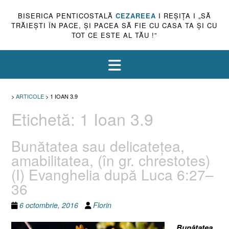
BISERICA PENTICOSTALĂ
CEZAREEA
I REŞIŢA I „SĂ
TRĂIEŞTI ÎN PACE, ŞI PACEA SĂ FIE CU CASA TA ŞI CU
TOT CE ESTE AL TĂU !”
>
ARTICOLE
>
1 IOAN 3.9
Etichetă:
1 Ioan 3.9
Bunătatea sau delicateţea,
amabilitatea, (în gr. chrestotes)
(I) Evanghelia după Luca 6:27–
36
6 octombrie, 2016
Florin
Bunătatea