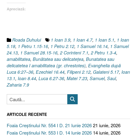
gr.
Apreciază:
chrestotes)
(I)
Evanghelia
după
Luca
Roada Duhului
1 Ioan 3.9
,
1 Ioan 4.7
,
1 Ioan 5.1
,
1 Ioan
6:27–
5.18
,
1 Petru 1.15-16
,
1 Petru 2.12
,
1 Samuel 16.14
,
1 Samuel
36”
24.13
,
1 Samuel 28.15-16
,
2 Corinteni 7.1
,
2 Petru 1.3-4
,
amabilitatea
,
Bunătatea sau delicateţea
,
Bunatatea sau
delicatetea I amabilitatea (gr. chrestotes)
,
Evanghelia după
Luca 6:27–36
,
Ezechiel 16.44
,
Filipeni 2.12
,
Galateni 5.17
,
Ioan
13.1
,
Ioan 8.44
,
Luca 6.27-36
,
Matei 7.23
,
Samuel
,
Saul
,
Zaharia 7.9
ARTICOLE RECENTE
Foaia Creștinului Nr. 554 I D. 21 Iunie 2026
21 iunie, 2026
Foaia Creștinului Nr. 553 I D. 14 Iunie 2026
14 iunie, 2026