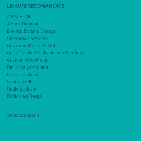
LINKURI RECOMANDATE
A.P.M.E. Cluj
Adrian Tămăşan
Biserica Betania Chicago
Cezareea Facebook
Cezareea Reşiţa YouTube
Cultul Creştin Penticostal din România
Cuvântul Adevărului
Din inimă pentru tine
Foaia Creştinului
Izvorul Vieţii
Radio Ekklesia
Radio Levi Reşiţa
VINO CU NOI !