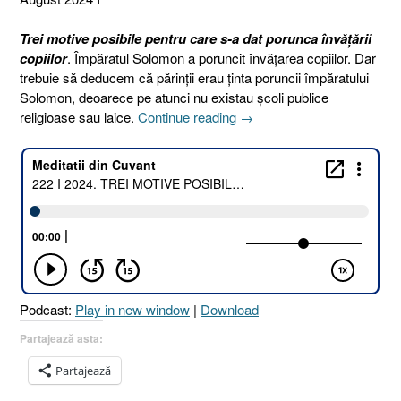
Trei motive posibile pentru care s-a dat porunca învățării
copiilor
. Împăratul Solomon a poruncit învățarea copiilor. Dar
trebuie să deducem că părinții erau ținta poruncii împăratului
Solomon, deoarece pe atunci nu existau școli publice
„222
religioase sau laice.
Continue reading
→
I
2024.
TREI
MOTIVE
POSIBILE
PENTRU
CARE
S-
A
Podcast:
Play in new window
|
Download
DAT
PORUNCA
Partajează asta:
ÎNVĂȚĂRII
Partajează
COPIILOR
[Proverbe