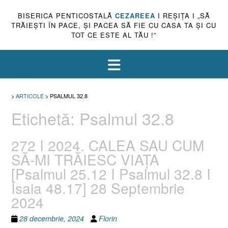
BISERICA PENTICOSTALĂ
CEZAREEA
I REŞIŢA I „SĂ
TRĂIEŞTI ÎN PACE, ŞI PACEA SĂ FIE CU CASA TA ŞI CU
TOT CE ESTE AL TĂU !”
>
ARTICOLE
>
PSALMUL 32.8
Etichetă:
Psalmul 32.8
272 I 2024. CALEA SAU CUM
SĂ-MI TRĂIESC VIAȚA
[Psalmul 25.12 I Psalmul 32.8 I
Isaia 48.17] 28 Septembrie
2024
28 decembrie, 2024
Florin