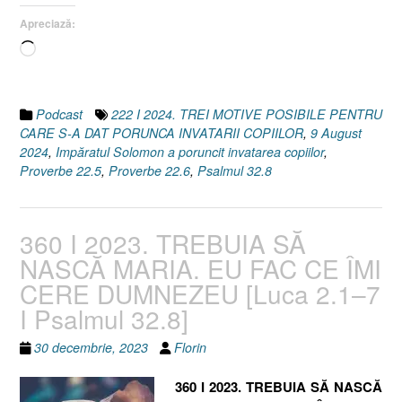
22.6
Apreciază:
I
Încarc...
Proverbe
22.5
I
Psalmul
Podcast
222 I 2024. TREI MOTIVE POSIBILE PENTRU
32.8]
CARE S-A DAT PORUNCA INVATARII COPIILOR
,
9 August
9
2024
,
Impăratul Solomon a poruncit invatarea copiilor
,
August
Proverbe 22.5
,
Proverbe 22.6
,
Psalmul 32.8
2024”
360 I 2023. TREBUIA SĂ
NASCĂ MARIA. EU FAC CE ÎMI
CERE DUMNEZEU [Luca 2.1–7
I Psalmul 32.8]
30 decembrie, 2023
Florin
360 I 2023. TREBUIA SĂ NASCĂ