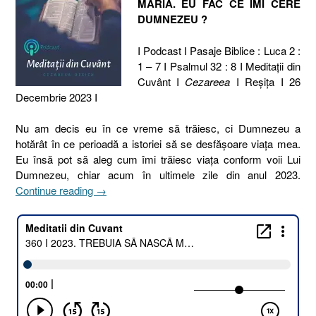
MARIA. EU FAC CE ÎMI CERE
DUMNEZEU ?
I Podcast I Pasaje Biblice : Luca 2 :
1 – 7 I Psalmul 32 : 8 I Meditaţii din
Cuvânt I
Cezareea
I Reşiţa I 26
Decembrie 2023 I
Nu am decis eu în ce vreme să trăiesc, ci Dumnezeu a
hotărât în ce perioadă a istoriei să se desfășoare viața mea.
Eu însă pot să aleg cum îmi trăiesc viața conform voii Lui
Dumnezeu, chiar acum în ultimele zile din anul 2023.
„360
Continue reading
→
I
2023.
TREBUIA
SĂ
NASCĂ
MARIA.
EU
FAC