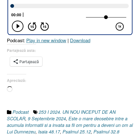
NOU
ÎNCEPUT
DE
AN
ȘCOLAR
[Psalmul
Podcast:
Play in new window
|
Download
25.12
I
Partajează asta:
Isaia
Partajează
48.17
I
Psalmul
Apreciază:
32.8]
Încarc...
9
Septembrie
2024”
Podcast
253 I 2024. UN NOU INCEPUT DE AN
SCOLAR
,
9 Septembrie 2024
,
Este o mare deosebire intre a
acumula informatii si a invata sa fii om pentru a deveni un om al
Lui Dumnezeu
,
Isaia 48.17
,
Psalmul 25.12
,
Psalmul 32.8