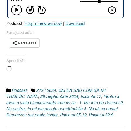
MI
TRĂIESC
VIAȚA
Podcast:
Play in new window
|
Download
[Psalmul
25.12
Partajează asta:
I
Partajează
Psalmul
32.8
I
Apreciază:
Isaia
Încarc...
48.17]
28
Septembrie
2024”
Podcast
272 I 2024. CALEA SAU CUM SA-MI
TRAIESC VIATA
,
28 Septembrie 2024
,
Isaia 48.17
,
Pentru a
avea o viata binecuvantata trebuie sa : 1. Ma tem de Domnul 2.
Nu pastrez in minea pacate nemărturisite 3. Nu uit ca numai
Dumnezeu ma poate invata
,
Psalmul 25.12
,
Psalmul 32.8