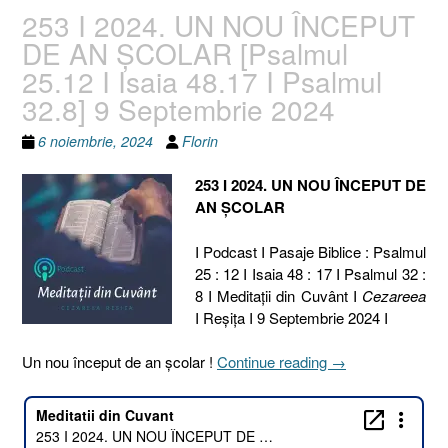
253 I 2024. UN NOU ÎNCEPUT
DE AN ȘCOLAR [Psalmul
25.12 I Isaia 48.17 I Psalmul
32.8] 9 Septembrie 2024
6 noiembrie, 2024
Florin
253 I 2024. UN NOU ÎNCEPUT DE
AN ȘCOLAR
I Podcast I Pasaje Biblice : Psalmul
25 : 12 I Isaia 48 : 17 I Psalmul 32 :
8 I Meditaţii din Cuvânt I
Cezareea
I Reşiţa I 9 Septembrie 2024 I
„253
Un nou început de an școlar !
Continue reading
→
I
2024.
UN