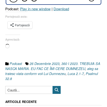
CE
Podcast:
Play in new window
|
Download
ÎMI
CERE
Partajează asta:
DUMNEZEU
Partajează
[Luca
2.1–
7
Apreciază:
I
Încarc...
Psalmul
32.8]”
Podcast
26 Decembrie 2023
,
360 I 2023. TREBUIA SA
NASCA MARIA. EU FAC CE ÎMI CERE DUMNEZEU
,
aleg sa
traiesc viata conform voii Lui Dumnezeu
,
Luca 2.1-7
,
Psalmul
32.8
ARTICOLE RECENTE