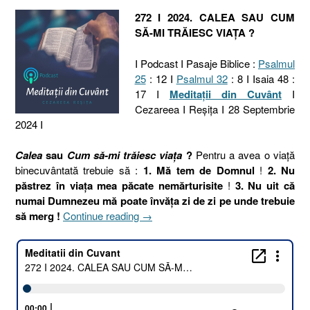
272 I 2024. CALEA SAU CUM
SĂ-MI TRĂIESC VIAȚA ?
I Podcast I Pasaje Biblice :
Psalmul
25
: 12 I
Psalmul 32
: 8 I Isaia 48 :
17 I
Meditaţii din Cuvânt
I
Cezareea I Reşiţa I 28 Septembrie
2024 I
Calea
sau
Cum să-mi trăiesc viața
?
Pentru a avea o viață
binecuvântată trebuie să :
1. Mă tem de Domnul
!
2. Nu
păstrez în viața mea păcate nemărturisite
!
3. Nu uit că
numai Dumnezeu mă poate învăța zi de zi pe unde trebuie
„272
să merg !
Continue reading
→
I
2024.
CALEA
SAU
CUM
SĂ-