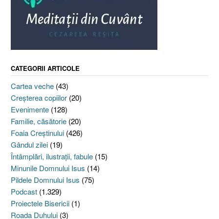
CATEGORII ARTICOLE
Cartea veche
(43)
Creşterea copiilor
(20)
Evenimente
(128)
Familie, căsătorie
(20)
Foaia Creştinului
(426)
Gândul zilei
(19)
Întâmplări, ilustraţii, fabule
(15)
Minunile Domnului Isus
(14)
Pildele Domnului Isus
(75)
Podcast
(1.329)
Proiectele Bisericii
(1)
Roada Duhului
(3)