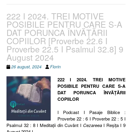
222 I 2024. TREI MOTIVE
POSIBILE PENTRU CARE S-A
DAT PORUNCA ÎNVĂȚĂRII
COPIILOR [Proverbe 22.6 I
Proverbe 22.5 I Psalmul 32.8] 9
August 2024
26 august, 2024
Florin
222 I 2024. TREI MOTIVE
POSIBILE PENTRU CARE S-A
DAT PORUNCA ÎNVĂȚĂRII
COPIILOR
I Podcast I Pasaje Biblice :
Proverbe 22 : 6 I Proverbe 22 : 5 I
Psalmul 32 : 8 I Meditaţii din Cuvânt I
Cezareea
I Reşiţa I 9
August 2024 I