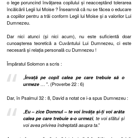
o lege poruncind învățarea copilului și neacceptând tolerarea
încălcării Legii lui Moise ? Înseamnă că nu se făcea o educare
a copiilor pentru a trăi conform Legii lui Moise și a valorilor Lui
Dumnezeu.
Dar nici atunci (și nici acum), nu este suficientă doar
cunoașterea teoretică a Cuvântului Lui Dumnezeu, ci este
necesară și relația personală cu Dumnezeu !
Împăratul Solomon a scris :
„
Învață pe copil calea pe care trebuie să o
urmeze
… ”. (Proverbe 22 : 6)
Dar, în Psalmul 32 : 8, David a notat ce i-a spus Dumnezeu :
„
Eu – zice Domnul – te voi învăţa şi-ţi voi arăta
calea pe care trebuie s-o urmezi
, te voi sfătui şi
voi avea privirea îndreptată asupra ta
.”