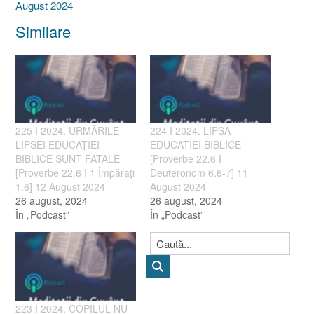
August 2024
Similare
225 I 2024. URMĂRILE
224 I 2024. LIPSA
LIPSEI EDUCAȚIEI
EDUCAȚIEI BIBLICE
BIBLICE SUNT FATALE
[Proverbe 22.6 I
[Proverbe 22.6 I 1 Împărați
Deuteronom 6.6-7] 11
1.6] 12 August 2024
August 2024
26 august, 2024
26 august, 2024
În „Podcast”
În „Podcast”
223 I 2024. COPILUL NU