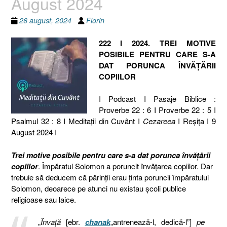
August 2024
26 august, 2024
Florin
222 I 2024. TREI MOTIVE
POSIBILE PENTRU CARE S-A
DAT PORUNCA ÎNVĂȚĂRII
COPIILOR
I Podcast I Pasaje Biblice :
Proverbe 22 : 6 I Proverbe 22 : 5 I
Psalmul 32 : 8 I Meditaţii din Cuvânt I
Cezareea
I Reşiţa I 9
August 2024 I
Trei motive posibile pentru care s-a dat porunca învățării
copiilor
. Împăratul Solomon a poruncit învățarea copiilor. Dar
trebuie să deducem că părinții erau ținta poruncii împăratului
Solomon, deoarece pe atunci nu existau școli publice
religioase sau laice.
„
Învață
[ebr.
chanak
„antrenează-l, dedică-l”]
pe