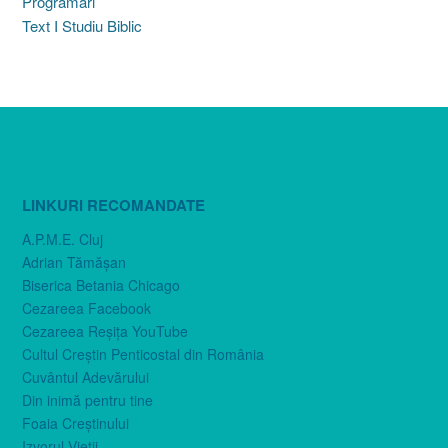
Programări
Text I Studiu Biblic
LINKURI RECOMANDATE
A.P.M.E. Cluj
Adrian Tămăşan
Biserica Betania Chicago
Cezareea Facebook
Cezareea Reşiţa YouTube
Cultul Creştin Penticostal din România
Cuvântul Adevărului
Din inimă pentru tine
Foaia Creştinului
Izvorul Vieţii