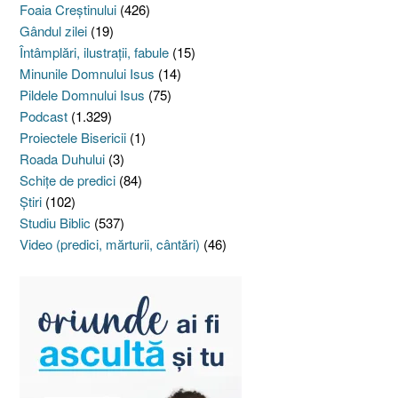
Foaia Creştinului
(426)
Gândul zilei
(19)
Întâmplări, ilustraţii, fabule
(15)
Minunile Domnului Isus
(14)
Pildele Domnului Isus
(75)
Podcast
(1.329)
Proiectele Bisericii
(1)
Roada Duhului
(3)
Schiţe de predici
(84)
Ştiri
(102)
Studiu Biblic
(537)
Video (predici, mărturii, cântări)
(46)