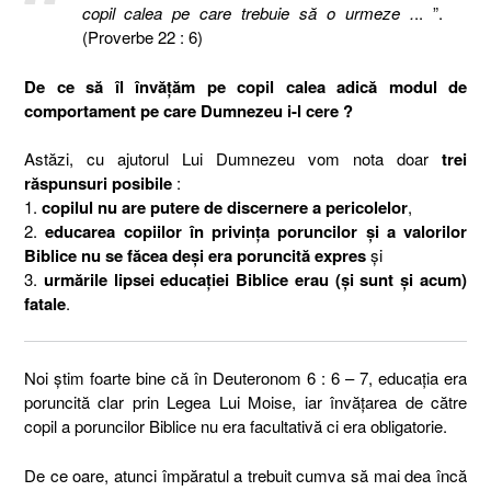
copil calea pe care trebuie să o urmeze .
.. ”.
(Proverbe 22 : 6)
De ce să îl învățăm pe copil calea adică modul de
comportament pe care Dumnezeu i-l cere ?
Astăzi, cu ajutorul Lui Dumnezeu vom nota doar
trei
răspunsuri posibile
:
1.
copilul nu are putere de discernere a pericolelor
,
2.
educarea copiilor în privința poruncilor și a valorilor
Biblice nu se făcea deși era poruncită expres
și
3.
urmările lipsei educației Biblice erau (și sunt și acum)
fatale
.
Noi știm foarte bine că în Deuteronom 6 : 6 – 7, educația era
poruncită clar prin Legea Lui Moise, iar învățarea de către
copil a poruncilor Biblice nu era facultativă ci era obligatorie.
De ce oare, atunci împăratul a trebuit cumva să mai dea încă