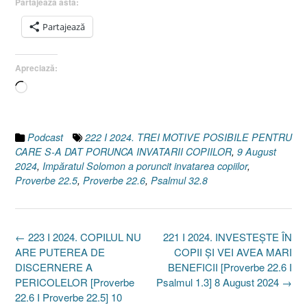
Partajează asta:
Partajează
Apreciază:
Încarc...
Podcast
222 I 2024. TREI MOTIVE POSIBILE PENTRU
CARE S-A DAT PORUNCA INVATARII COPIILOR
,
9 August
2024
,
Impăratul Solomon a poruncit invatarea copiilor
,
Proverbe 22.5
,
Proverbe 22.6
,
Psalmul 32.8
Post
←
223 I 2024. COPILUL NU
221 I 2024. INVESTEȘTE ÎN
navigation
ARE PUTEREA DE
COPII ȘI VEI AVEA MARI
DISCERNERE A
BENEFICII [Proverbe 22.6 I
PERICOLELOR [Proverbe
Psalmul 1.3] 8 August 2024
→
22.6 I Proverbe 22.5] 10