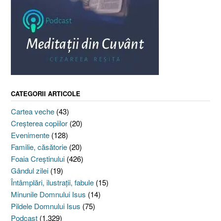
CATEGORII ARTICOLE
Cartea veche
(43)
Creşterea copiilor
(20)
Evenimente
(128)
Familie, căsătorie
(20)
Foaia Creştinului
(426)
Gândul zilei
(19)
Întâmplări, ilustraţii, fabule
(15)
Minunile Domnului Isus
(14)
Pildele Domnului Isus
(75)
Podcast
(1.329)