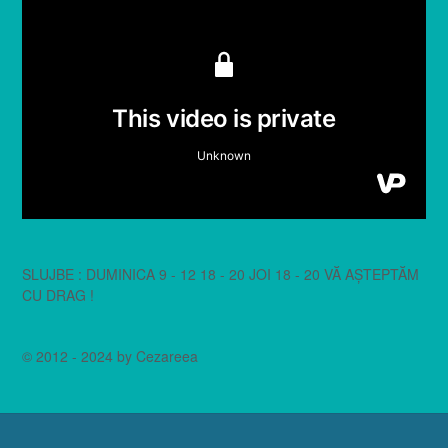
SLUJBE : DUMINICA 9 - 12 18 - 20 JOI 18 - 20 VĂ AȘTEPTĂM
CU DRAG !
© 2012 - 2024 by Cezareea