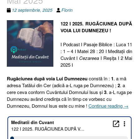
12 septembrie, 2025
Florin
122 I 2025. RUGĂCIUNEA DUPĂ
VOIA LUI DUMNEZEU !
I Podcast I Pasaje Biblice : Luca 11
: 1 – 4 I Matei 28 : 20 I Meditaţii din
Cuvânt I
Cezareea
I Reşiţa I 2 Mai
2025 I
Rugăciunea după voia Lui Dumnezeu
constă în :
1
. a mă
adresa Tatălui din Cer (adică a-L ruga pe Dumnezeu) ;
2
. a
cere ceva conform Cuvântului Domnului Isus și
3
. a-L ruga pe
Dumnezeu având credința că în timp ce vorbesc cu
„122
Dumnezeu, Domnul Isus este cu mine !
Continue reading
→
I
2025.
RUGĂ
DUPĂ