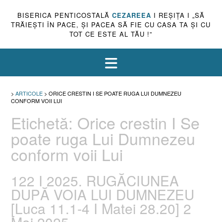
BISERICA PENTICOSTALĂ
CEZAREEA
I REŞIŢA I „SĂ
TRĂIEŞTI ÎN PACE, ŞI PACEA SĂ FIE CU CASA TA ŞI CU
TOT CE ESTE AL TĂU !”
>
ARTICOLE
>
ORICE CRESTIN I SE POATE RUGA LUI DUMNEZEU
CONFORM VOII LUI
Etichetă:
Orice crestin I Se
poate ruga Lui Dumnezeu
conform voii Lui
122 I 2025. RUGĂCIUNEA
DUPĂ VOIA LUI DUMNEZEU
[Luca 11.1-4 I Matei 28.20] 2
Mai 2025