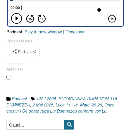
VOIA
LUI
DUMN
[Luca
11.1-
Podcast:
Play in new window
|
Download
4
I
Partajează asta:
Matei
Partajează
28.20]
2
Mai
Apreciază:
2025”
Încarc...
Podcast
122 I 2025. RUGACIUNEA DUPA VOIA LUI
DUMNEZEU
,
2 Mai 2025
,
Luca 11.1-4
,
Matei 28.20
,
Orice
crestin I Se poate ruga Lui Dumnezeu conform voii Lui