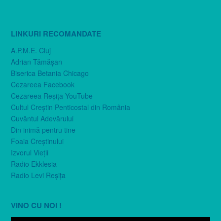
LINKURI RECOMANDATE
A.P.M.E. Cluj
Adrian Tămăşan
Biserica Betania Chicago
Cezareea Facebook
Cezareea Reşiţa YouTube
Cultul Creştin Penticostal din România
Cuvântul Adevărului
Din inimă pentru tine
Foaia Creştinului
Izvorul Vieţii
Radio Ekklesia
Radio Levi Reşiţa
VINO CU NOI !