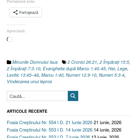
Partajează asta:
lepros
I
Partajează
Evanghelia
după
Apreciază:
Marcu
1.40-
Încarc...
45”
Minunile Domnului Isus
2 Cronici 26:21
,
2 Împăraţi 15:5
,
2 Împăraţi 7:3-10
,
Evanghelia după Marcu 1:40-45
,
Har
,
Lege
,
Levitic 13:45–46
,
Marcu 1:40
,
Numeri 12.9-10
,
Numeri 5:3-4
,
Vindecarea unui lepros
ARTICOLE RECENTE
Foaia Creștinului Nr. 554 I D. 21 Iunie 2026
21 iunie, 2026
Foaia Creștinului Nr. 553 I D. 14 Iunie 2026
14 iunie, 2026
Foaia Creștinului Nr. 552 I D. 7 Iunie 2026
13 iunie, 2026