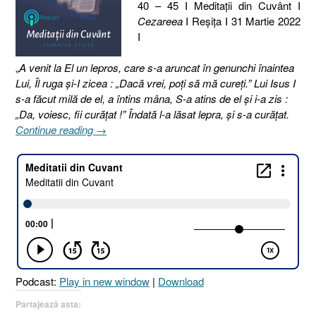
40 – 45 I Meditaţii din Cuvânt I
Cezareea
I Reşiţa I 31 Martie 2022
I
„
A venit la El un lepros, care s-a aruncat în genunchi înaintea
Lui, Îl ruga şi-I zicea : „Dacă vrei, poţi să mă cureţi.” Lui Isus I
s-a făcut milă de el, a întins mâna, S-a atins de el şi i-a zis :
„Da, voiesc, fii curăţat !” Îndată l-a lăsat lepra, şi s-a curăţat.
„90.
Continue reading
→
LEPROSUL
[Marcu
1.40-
45]”
Podcast:
Play in new window
|
Download
Partajează asta: