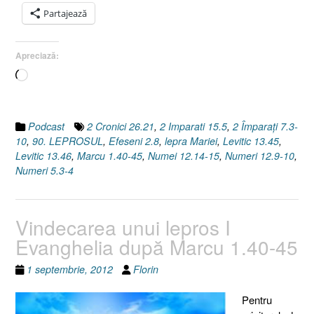
Partajează
Apreciază:
Încarc...
Podcast
2 Cronici 26.21
,
2 Imparati 15.5
,
2 Împaraţi 7.3-
10
,
90. LEPROSUL
,
Efeseni 2.8
,
lepra Mariei
,
Levitic 13.45
,
Levitic 13.46
,
Marcu 1.40-45
,
Numei 12.14-15
,
Numeri 12.9-10
,
Numeri 5.3-4
Vindecarea unui lepros I
Evanghelia după Marcu 1.40-45
1 septembrie, 2012
Florin
Pentru