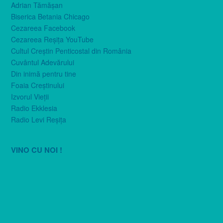
Adrian Tămăşan
Biserica Betania Chicago
Cezareea Facebook
Cezareea Reşiţa YouTube
Cultul Creştin Penticostal din România
Cuvântul Adevărului
Din inimă pentru tine
Foaia Creştinului
Izvorul Vieţii
Radio Ekklesia
Radio Levi Reşiţa
VINO CU NOI !