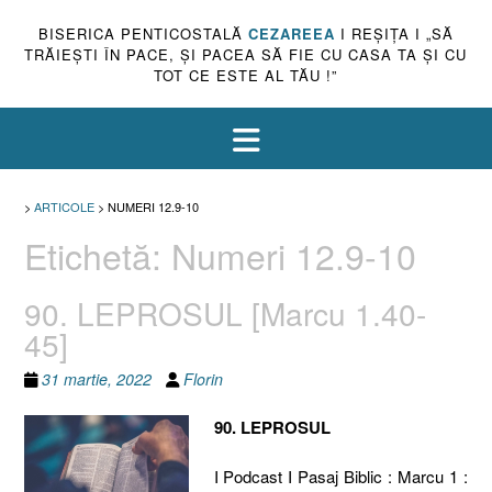
BISERICA PENTICOSTALĂ
CEZAREEA
I REŞIŢA I „SĂ
TRĂIEŞTI ÎN PACE, ŞI PACEA SĂ FIE CU CASA TA ŞI CU
TOT CE ESTE AL TĂU !”
>
ARTICOLE
>
NUMERI 12.9-10
Etichetă:
Numeri 12.9-10
90. LEPROSUL [Marcu 1.40-
45]
31 martie, 2022
Florin
90. LEPROSUL
I Podcast I Pasaj Biblic : Marcu 1 :