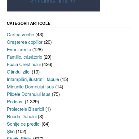
CATEGORII ARTICOLE
Cartea veche
(43)
Creşterea copiilor
(20)
Evenimente
(128)
Familie, căsătorie
(20)
Foaia Creştinului
(426)
Gândul zilei
(19)
Întâmplări, ilustraţii, fabule
(15)
Minunile Domnului Isus
(14)
Pildele Domnului Isus
(75)
Podcast
(1.329)
Proiectele Bisericii
(1)
Roada Duhului
(3)
Schiţe de predici
(84)
Ştiri
(102)
Studiu Biblic
(537)