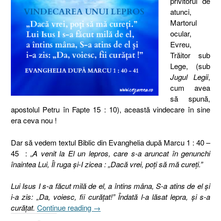
privitorul de
atunci,
Martorul
ocular,
Evreu,
Trăitor sub
Lege, (sub
Jugul Legii
,
cum avea
să spună,
apostolul Petru în Fapte 15 : 10), această vindecare în sine
era ceva nou !
Dar să vedem textul Biblic din Evanghelia după Marcu 1 : 40 –
45 : „
A venit la El un lepros, care s-a aruncat în genunchi
înaintea Lui, Îl ruga şi-I zicea : „Dacă vrei, poţi să mă cureţi.”
Lui Isus I s-a făcut milă de el, a întins mâna, S-a atins de el şi
i-a zis: „Da, voiesc, fii curăţat!” Îndată l-a lăsat lepra, şi s-a
„Vindecarea
curăţat.
Continue reading
→
unui