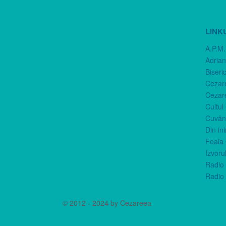
LINK
A.P.M.
Adria
Biseri
Cezar
Cezar
Cultul
Cuvânt
Din in
Foaia 
Izvorul
Radio 
Radio 
© 2012 - 2024 by Cezareea