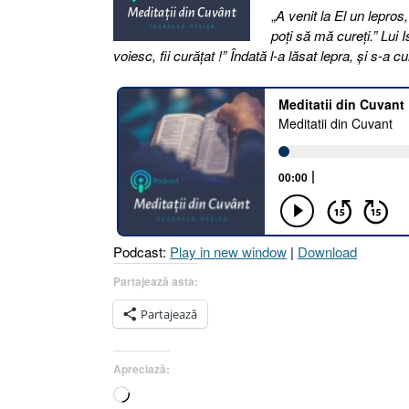
„
A venit la El un lepros,
poţi să mă cureţi.” Lui I
voiesc, fii curăţat !” Îndată l-a lăsat lepra, şi s-a c
Podcast:
Play in new window
|
Download
Partajează asta:
Partajează
Apreciază:
Încarc...