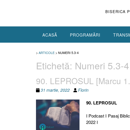
Skip
to
BISERICA 
content
ACASĂ
PROGRAMĂRI
TRANSM
>
ARTICOLE
>
NUMERI 5.3-4
Etichetă:
Numeri 5.3-4
90. LEPROSUL [Marcu 1.
31 martie, 2022
Florin
90. LEPROSUL
I Podcast I Pasaj Biblic
2022 I