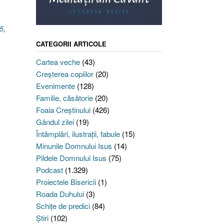
45
,
CATEGORII ARTICOLE
Cartea veche
(43)
Creşterea copiilor
(20)
Evenimente
(128)
Familie, căsătorie
(20)
Foaia Creştinului
(426)
Gândul zilei
(19)
Întâmplări, ilustraţii, fabule
(15)
Minunile Domnului Isus
(14)
Pildele Domnului Isus
(75)
Podcast
(1.329)
Proiectele Bisericii
(1)
Roada Duhului
(3)
Schiţe de predici
(84)
Ştiri
(102)