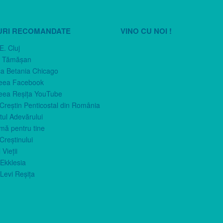
URI RECOMANDATE
VINO CU NOI !
E. Cluj
n Tămăşan
ca Betania Chicago
eea Facebook
eea Reşiţa YouTube
 Creştin Penticostal din România
ul Adevărului
imă pentru tine
Creştinului
 Vieţii
Ekklesia
Levi Reşiţa