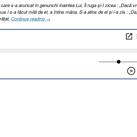
 care s-a aruncat în genunchi înaintea Lui, Îl ruga şi-I zicea : „Dacă vr
sus I s-a făcut milă de el, a întins mâna, S-a atins de el şi i-a zis : „Da
„90.
urăţat.
Continue reading
→
LEPROSUL
[Marcu
1.40-
45]”