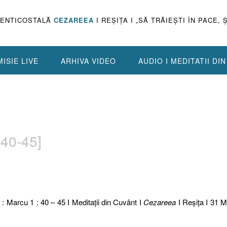
PENTICOSTALĂ
CEZAREEA
I REŞIŢA I „SĂ TRĂIEŞTI ÎN PACE, 
ISIE LIVE
ARHIVA VIDEO
AUDIO I MEDITATII DI
40-45]
 : Marcu 1 : 40 – 45 I Meditaţii din Cuvânt I
Cezareea
I Reşiţa I 31 M