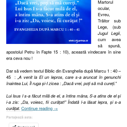
Martorul
ocular,
Evreu,
Trăitor sub
Lege, (sub
Jugul Legii
,
cum avea
să spună,
apostolul Petru în Fapte 15 : 10), această vindecare în sine
era ceva nou !
Dar să vedem textul Biblic din Evanghelia după Marcu 1 : 40 –
45 : „
A venit la El un lepros, care s-a aruncat în genunchi
înaintea Lui, Îl ruga şi-I zicea : „Dacă vrei, poţi să mă cureţi.”
Lui Isus I s-a făcut milă de el, a întins mâna, S-a atins de el şi
i-a zis: „Da, voiesc, fii curăţat!” Îndată l-a lăsat lepra, şi s-a
„Vindecarea
curăţat.
Continue reading
→
unui
Partajează asta:
lepros
I