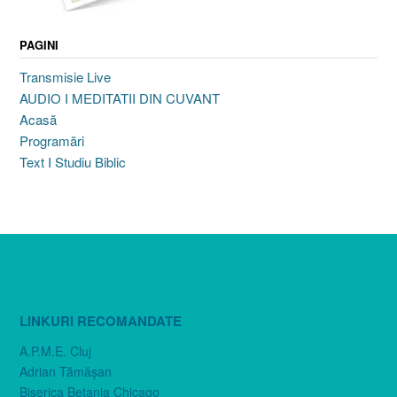
PAGINI
Transmisie Live
AUDIO I MEDITATII DIN CUVANT
Acasă
Programări
Text I Studiu Biblic
LINKURI RECOMANDATE
A.P.M.E. Cluj
Adrian Tămăşan
Biserica Betania Chicago