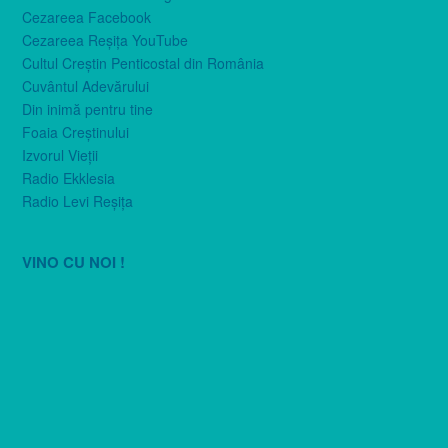
Cezareea Facebook
Cezareea Reşiţa YouTube
Cultul Creştin Penticostal din România
Cuvântul Adevărului
Din inimă pentru tine
Foaia Creştinului
Izvorul Vieţii
Radio Ekklesia
Radio Levi Reşiţa
VINO CU NOI !