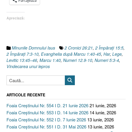
Partajează
Evanghelia
după
Apreciază:
Marcu
1.40-
45”
Minunile Domnului Isus
2 Cronici 26:21
,
2 Împăraţi 15:5
,
2 Împăraţi 7:3-10
,
Evanghelia după Marcu 1:40-45
,
Har
,
Lege
,
Levitic 13:45–46
,
Marcu 1:40
,
Numeri 12.9-10
,
Numeri 5:3-4
,
Vindecarea unui lepros
ARTICOLE RECENTE
Foaia Creștinului Nr. 554 I D. 21 Iunie 2026
21 iunie, 2026
Foaia Creștinului Nr. 553 I D. 14 Iunie 2026
14 iunie, 2026
Foaia Creștinului Nr. 552 I D. 7 Iunie 2026
13 iunie, 2026
Foaia Creștinului Nr. 551 I D. 31 Mai 2026
13 iunie, 2026