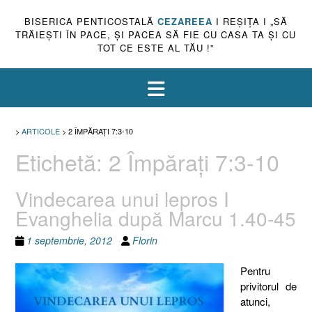
BISERICA PENTICOSTALĂ
CEZAREEA
I REŞIŢA I „SĂ
TRĂIEŞTI ÎN PACE, ŞI PACEA SĂ FIE CU CASA TA ŞI CU
TOT CE ESTE AL TĂU !”
>
ARTICOLE
>
2 ÎMPĂRAŢI 7:3-10
Etichetă:
2 Împăraţi 7:3-10
Vindecarea unui lepros I
Evanghelia după Marcu 1.40-45
1 septembrie, 2012
Florin
Pentru
privitorul de
atunci,