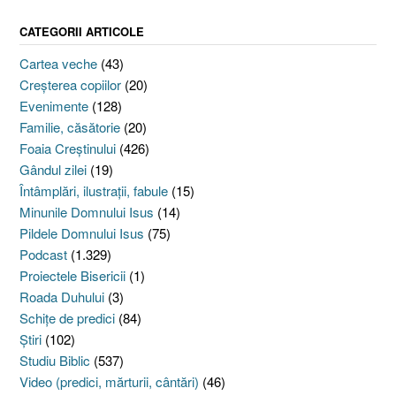
CATEGORII ARTICOLE
Cartea veche
(43)
Creşterea copiilor
(20)
Evenimente
(128)
Familie, căsătorie
(20)
Foaia Creştinului
(426)
Gândul zilei
(19)
Întâmplări, ilustraţii, fabule
(15)
Minunile Domnului Isus
(14)
Pildele Domnului Isus
(75)
Podcast
(1.329)
Proiectele Bisericii
(1)
Roada Duhului
(3)
Schiţe de predici
(84)
Ştiri
(102)
Studiu Biblic
(537)
Video (predici, mărturii, cântări)
(46)