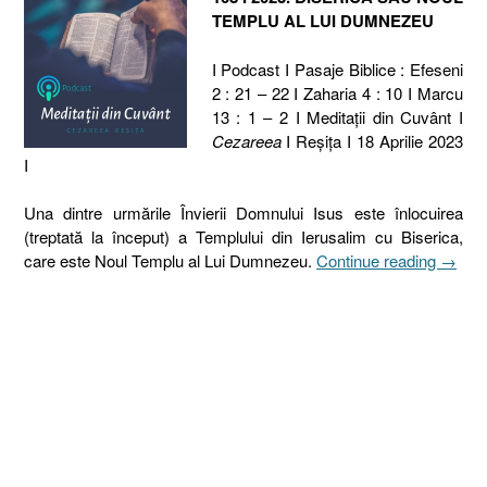
TEMPLU AL LUI DUMNEZEU
I Podcast I Pasaje Biblice : Efeseni
2 : 21 – 22 I Zaharia 4 : 10 I Marcu
13 : 1 – 2 I Meditaţii din Cuvânt I
Cezareea
I Reşiţa I 18 Aprilie 2023
I
Una dintre urmările Învierii Domnului Isus este înlocuirea
(treptată la început) a Templului din Ierusalim cu Biserica,
„108
care este Noul Templu al Lui Dumnezeu.
Continue reading
→
I
2023.
BISER
SAU
NOUL
TEMP
AL
LUI
DUMN