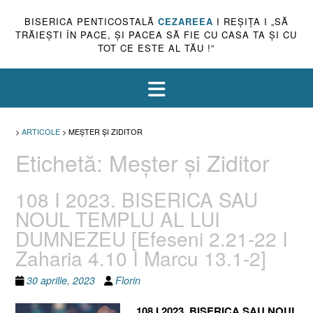
BISERICA PENTICOSTALĂ
CEZAREEA
I REŞIŢA I „SĂ
TRĂIEŞTI ÎN PACE, ŞI PACEA SĂ FIE CU CASA TA ŞI CU
TOT CE ESTE AL TĂU !”
>
ARTICOLE
>
MEȘTER ȘI ZIDITOR
Etichetă:
Meșter și Ziditor
108 I 2023. BISERICA SAU
NOUL TEMPLU AL LUI
DUMNEZEU [Efeseni 2.21-22 I
Zaharia 4.10 I Marcu 13.1-2]
30 aprilie, 2023
Florin
108 I 2023. BISERICA SAU NOUL