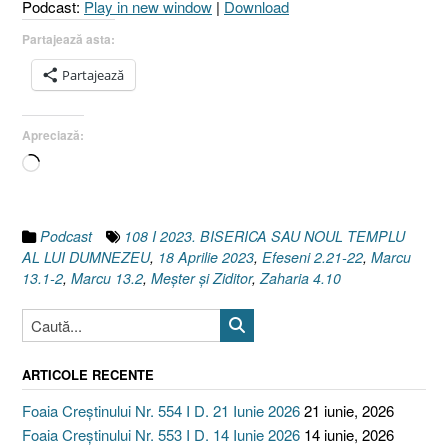
Podcast:
Play in new window
|
Download
[Efese
2.21-
Partajează asta:
22
Partajează
I
Zahari
4.10
Apreciază:
I
Încarc...
Marcu
13.1-
2]”
Podcast
108 I 2023. BISERICA SAU NOUL TEMPLU
AL LUI DUMNEZEU
,
18 Aprilie 2023
,
Efeseni 2.21-22
,
Marcu
13.1-2
,
Marcu 13.2
,
Meșter și Ziditor
,
Zaharia 4.10
ARTICOLE RECENTE
Foaia Creștinului Nr. 554 I D. 21 Iunie 2026
21 iunie, 2026
Foaia Creștinului Nr. 553 I D. 14 Iunie 2026
14 iunie, 2026