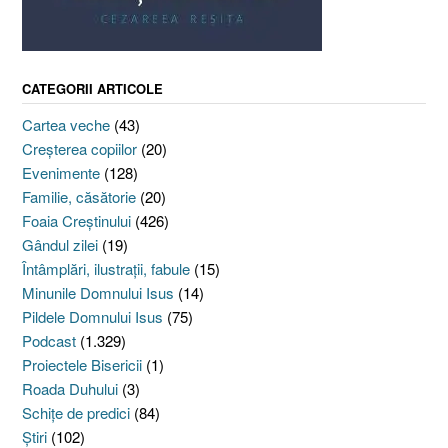
CATEGORII ARTICOLE
Cartea veche
(43)
Creşterea copiilor
(20)
Evenimente
(128)
Familie, căsătorie
(20)
Foaia Creştinului
(426)
Gândul zilei
(19)
Întâmplări, ilustraţii, fabule
(15)
Minunile Domnului Isus
(14)
Pildele Domnului Isus
(75)
Podcast
(1.329)
Proiectele Bisericii
(1)
Roada Duhului
(3)
Schiţe de predici
(84)
Ştiri
(102)