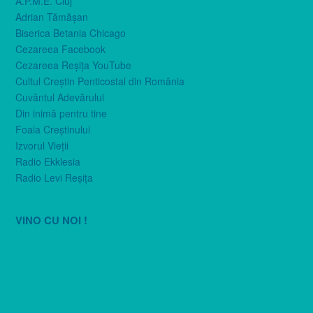
A.P.M.E. Cluj
Adrian Tămăşan
Biserica Betania Chicago
Cezareea Facebook
Cezareea Reşiţa YouTube
Cultul Creştin Penticostal din România
Cuvântul Adevărului
Din inimă pentru tine
Foaia Creştinului
Izvorul Vieţii
Radio Ekklesia
Radio Levi Reşiţa
VINO CU NOI !