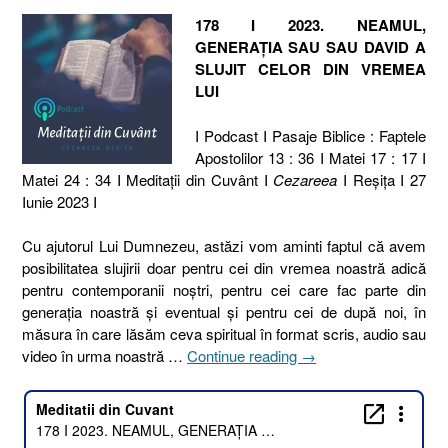
178 I 2023. NEAMUL,
GENERAȚIA SAU SAU DAVID A
SLUJIT CELOR DIN VREMEA
LUI
I Podcast I Pasaje Biblice : Faptele
Apostolilor 13 : 36 I Matei 17 : 17 I
Matei 24 : 34 I Meditaţii din Cuvânt I
Cezareea
I Reşiţa I 27
Iunie 2023 I
Cu ajutorul Lui Dumnezeu, astăzi vom aminti faptul că avem
posibilitatea slujirii doar pentru cei din vremea noastră adică
pentru contemporanii noștri, pentru cei care fac parte din
generația noastră și eventual și pentru cei de după noi, în
măsura în care lăsăm ceva spiritual în format scris, audio sau
„178
video în urma noastră …
Continue reading
→
I
2023.
NEAMUL,
GENERAȚIA