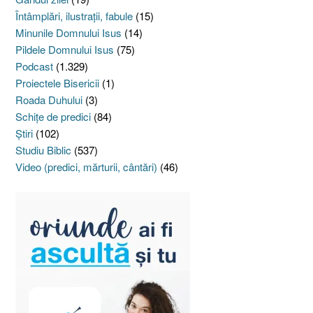
Întâmplări, ilustraţii, fabule
(15)
Minunile Domnului Isus
(14)
Pildele Domnului Isus
(75)
Podcast
(1.329)
Proiectele Bisericii
(1)
Roada Duhului
(3)
Schiţe de predici
(84)
Ştiri
(102)
Studiu Biblic
(537)
Video (predici, mărturii, cântări)
(46)