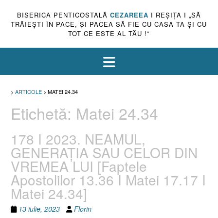
BISERICA PENTICOSTALĂ
CEZAREEA
I REŞIŢA I „SĂ
TRĂIEŞTI ÎN PACE, ŞI PACEA SĂ FIE CU CASA TA ŞI CU
TOT CE ESTE AL TĂU !”
>
ARTICOLE
>
MATEI 24.34
Etichetă:
Matei 24.34
178 I 2023. NEAMUL,
GENERAȚIA SAU CELOR DIN
VREMEA LUI [Faptele
Apostolilor 13.36 I Matei 17.17 I
Matei 24.34]
13 iulie, 2023
Florin