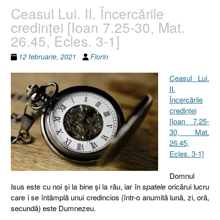
Ceasul Lui. II. Încercările
credinţei [Ioan 7.25-30, Mat.
26.45, Ecles. 3-1]
12 februarie, 2021
Florin
Ceasul Lui.
II.
Încercările
credinţei
[Ioan 7.25-
30, Mat.
26.45,
Ecles. 3-1]
Domnul
Isus este cu noi şi la bine şi la rău, iar în
spatele
oricărui lucru
care i se întâmplă unui credincios (într-o anumită lună, zi, oră,
secundă) este Dumnezeu.