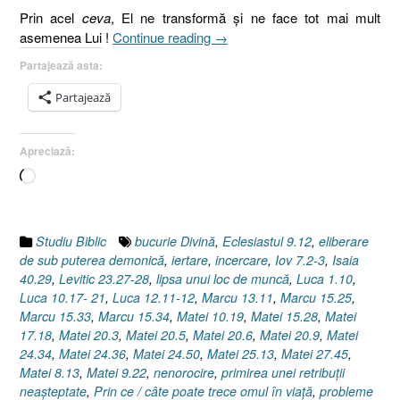
Prin acel
ceva
, El ne transformă şi ne face tot mai mult
„Ceasul
asemenea Lui !
Continue reading
→
Lui.
Partajează asta:
II.
Încercările
Partajează
credinţei
[Ioan
Apreciază:
7.25-
30,
Încarc...
Mat.
26.45,
Ecles.
Studiu Biblic
bucurie Divină
,
Eclesiastul 9.12
,
eliberare
3-
de sub puterea demonică
,
iertare
,
incercare
,
Iov 7.2-3
,
Isaia
1]”
40.29
,
Levitic 23.27-28
,
lipsa unui loc de muncă
,
Luca 1.10
,
Luca 10.17- 21
,
Luca 12.11-12
,
Marcu 13.11
,
Marcu 15.25
,
Marcu 15.33
,
Marcu 15.34
,
Matei 10.19
,
Matei 15.28
,
Matei
17.18
,
Matei 20.3
,
Matei 20.5
,
Matei 20.6
,
Matei 20.9
,
Matei
24.34
,
Matei 24.36
,
Matei 24.50
,
Matei 25.13
,
Matei 27.45
,
Matei 8.13
,
Matei 9.22
,
nenorocire
,
primirea unei retribuţii
neaşteptate
,
Prin ce / câte poate trece omul în viaţă
,
probleme