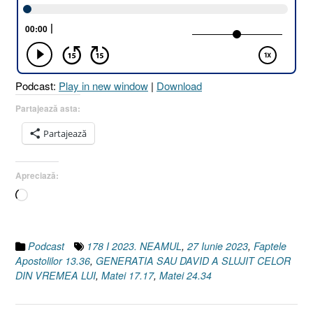
SAU
CELOR
DIN
VREMEA
LUI
Podcast:
Play in new window
|
Download
[Faptele
Apostolilor
Partajează asta:
13.36
Partajează
I
Matei
17.17
Apreciază:
I
Încarc...
Matei
24.34]”
Podcast
178 I 2023. NEAMUL
,
27 Iunie 2023
,
Faptele
Apostolilor 13.36
,
GENERATIA SAU DAVID A SLUJIT CELOR
DIN VREMEA LUI
,
Matei 17.17
,
Matei 24.34