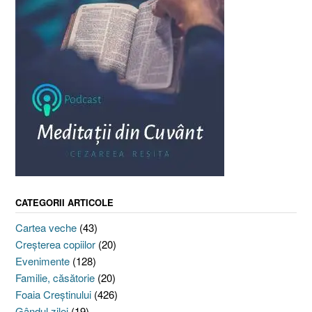
CATEGORII ARTICOLE
Cartea veche
(43)
Creşterea copiilor
(20)
Evenimente
(128)
Familie, căsătorie
(20)
Foaia Creştinului
(426)
Gândul zilei
(19)