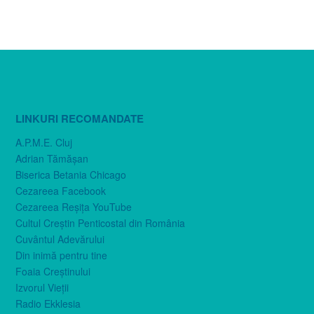
LINKURI RECOMANDATE
A.P.M.E. Cluj
Adrian Tămăşan
Biserica Betania Chicago
Cezareea Facebook
Cezareea Reşiţa YouTube
Cultul Creştin Penticostal din România
Cuvântul Adevărului
Din inimă pentru tine
Foaia Creştinului
Izvorul Vieţii
Radio Ekklesia