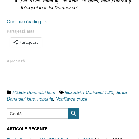
pentru cei chemaţi, fie iudei, fie greci, este puterea şi
înţelepciunea lui Dumnezeu
”.
„Pilda
Continue reading
→
sării
Partajează asta:
sau
Cele
Partajează
douăsprezece
trepte
Apreciază:
ale
decăderii
spirituale.
7)
Neglijarea
Pildele Domnului Isus
filosofiei
,
I Corinteni 1:25
,
Jertfa
crucii
Domnului Isus
,
nebunia
,
Neglijarea crucii
/
Jertfei
Domnului
Isus
ARTICOLE RECENTE
în
favoarea