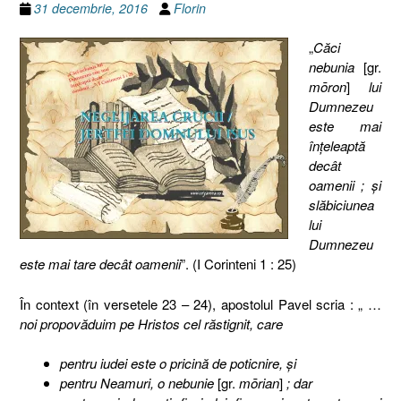
31 decembrie, 2016
Florin
„
Căci
nebunia
[gr.
mōron
]
lui
Dumnezeu
este mai
înţeleaptă
decât
oamenii ; şi
slăbiciunea
lui
Dumnezeu
este mai tare decât oamenii
”. (I Corinteni 1 : 25)
În context (în versetele 23 – 24), apostolul Pavel scria : „ …
noi propovăduim pe Hristos cel răstignit, care
pentru iudei este o pricină de poticnire, şi
pentru Neamuri, o nebunie
[gr.
mōrian
]
; dar