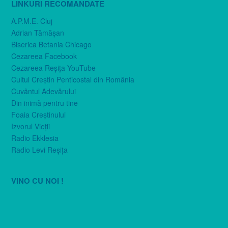
LINKURI RECOMANDATE
A.P.M.E. Cluj
Adrian Tămăşan
Biserica Betania Chicago
Cezareea Facebook
Cezareea Reşiţa YouTube
Cultul Creştin Penticostal din România
Cuvântul Adevărului
Din inimă pentru tine
Foaia Creştinului
Izvorul Vieţii
Radio Ekklesia
Radio Levi Reşiţa
VINO CU NOI !