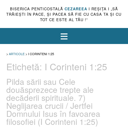
BISERICA PENTICOSTALĂ
CEZAREEA
I REŞIŢA I „SĂ
TRĂIEŞTI ÎN PACE, ŞI PACEA SĂ FIE CU CASA TA ŞI CU
TOT CE ESTE AL TĂU !”
>
ARTICOLE
>
I CORINTENI 1:25
Etichetă:
I Corinteni 1:25
Pilda sării sau Cele
douăsprezece trepte ale
decăderii spirituale. 7)
Neglijarea crucii / Jertfei
Domnului Isus în favoarea
filosofiei (I Corinteni 1:25)