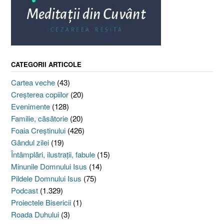
CATEGORII ARTICOLE
Cartea veche
(43)
Creşterea copiilor
(20)
Evenimente
(128)
Familie, căsătorie
(20)
Foaia Creştinului
(426)
Gândul zilei
(19)
Întâmplări, ilustraţii, fabule
(15)
Minunile Domnului Isus
(14)
Pildele Domnului Isus
(75)
Podcast
(1.329)
Proiectele Bisericii
(1)
Roada Duhului
(3)