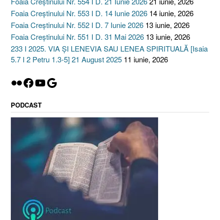
Foaia Creștinului Nr. 554 I D. 21 Iunie 2026
21 iunie, 2026
filosofiei
Foaia Creștinului Nr. 553 I D. 14 Iunie 2026
14 iunie, 2026
(I
Foaia Creștinului Nr. 552 I D. 7 Iunie 2026
13 iunie, 2026
Corinteni
Foaia Creștinului Nr. 551 I D. 31 Mai 2026
13 iunie, 2026
1:25)”
233 I 2025. VIA ȘI LENEVIA SAU LENEA SPIRITUALĂ [Isaia
5.7 I 2 Petru 1.3-5] 21 August 2025
11 iunie, 2026
Flickr
Facebook
YouTube
Google
PODCAST