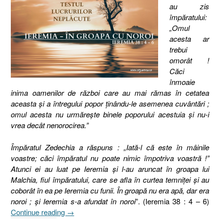
au zis
împăratului:
„Omul
acesta ar
trebui
omorât !
Căci
înmoaie
inima oamenilor de război care au mai rămas în cetatea
aceasta şi a întregului popor ţinându-le asemenea cuvântări ;
omul acesta nu urmăreşte binele poporului acestuia şi nu-i
vrea decât nenorocirea.”
Împăratul Zedechia a răspuns : „Iată-l că este în mâinile
voastre; căci împăratul nu poate nimic împotriva voastră !”
Atunci ei au luat pe Ieremia şi l-au aruncat în groapa lui
Malchia, fiul împăratului, care se afla în curtea temniţei şi au
coborât în ea pe Ieremia cu funii. În groapă nu era apă, dar era
noroi ; şi Ieremia s-a afundat în noroi
”. (Ieremia 38 : 4 – 6)
„Ieremia
Continue reading
→