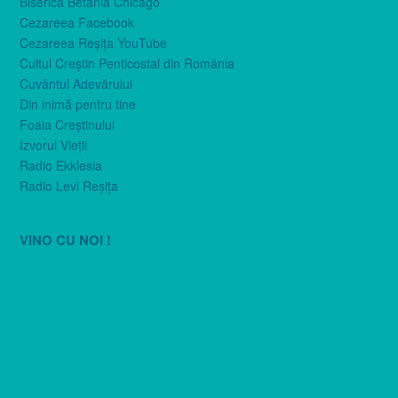
Biserica Betania Chicago
Cezareea Facebook
Cezareea Reşiţa YouTube
Cultul Creştin Penticostal din România
Cuvântul Adevărului
Din inimă pentru tine
Foaia Creştinului
Izvorul Vieţii
Radio Ekklesia
Radio Levi Reşiţa
VINO CU NOI !