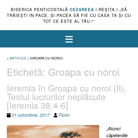
BISERICA PENTICOSTALĂ
CEZAREEA
I REŞIŢA I „SĂ
TRĂIEŞTI ÎN PACE, ŞI PACEA SĂ FIE CU CASA TA ŞI CU
TOT CE ESTE AL TĂU !”
>
ARTICOLE
>
GROAPA CU NOROI
Etichetă:
Groapa cu noroi
Ieremia în Groapa cu noroi (II),
Testul lucrurilor neplăcute
[Ieremia 38.4-6]
31 octombrie, 2017
Florin
„
Atunci
căpeteniile