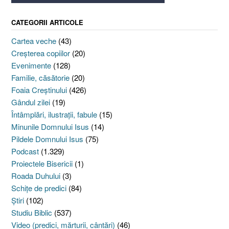
CATEGORII ARTICOLE
Cartea veche
(43)
Creşterea copiilor
(20)
Evenimente
(128)
Familie, căsătorie
(20)
Foaia Creştinului
(426)
Gândul zilei
(19)
Întâmplări, ilustraţii, fabule
(15)
Minunile Domnului Isus
(14)
Pildele Domnului Isus
(75)
Podcast
(1.329)
Proiectele Bisericii
(1)
Roada Duhului
(3)
Schiţe de predici
(84)
Ştiri
(102)
Studiu Biblic
(537)
Video (predici, mărturii, cântări)
(46)