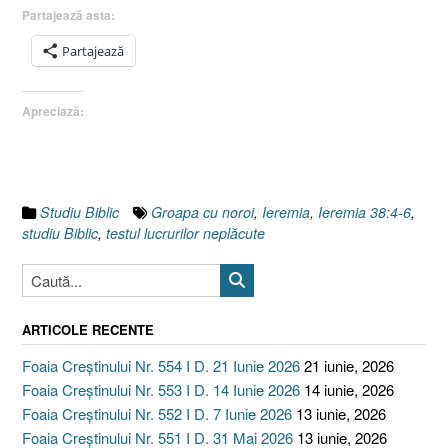
în
Partajează asta:
Groapa
cu
Partajează
noroi
(II),
Apreciază:
Testul
lucrurilor
neplăcute
[Ieremia
38.4-
Studiu Biblic
Groapa cu noroi
,
Ieremia
,
Ieremia 38:4-6
,
6]”
studiu Biblic
,
testul lucrurilor neplăcute
ARTICOLE RECENTE
Foaia Creștinului Nr. 554 I D. 21 Iunie 2026
21 iunie, 2026
Foaia Creștinului Nr. 553 I D. 14 Iunie 2026
14 iunie, 2026
Foaia Creștinului Nr. 552 I D. 7 Iunie 2026
13 iunie, 2026
Foaia Creștinului Nr. 551 I D. 31 Mai 2026
13 iunie, 2026