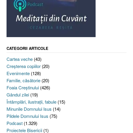
CATEGORII ARTICOLE
Cartea veche
(43)
Creşterea copiilor
(20)
Evenimente
(128)
Familie, căsătorie
(20)
Foaia Creştinului
(426)
Gândul zilei
(19)
Întâmplări, ilustraţii, fabule
(15)
Minunile Domnului Isus
(14)
Pildele Domnului Isus
(75)
Podcast
(1.329)
Proiectele Bisericii
(1)