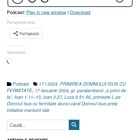
3.27
Podcast:
Play in new window
|
Download
I
Ioan
Partajează asta:
1.11–
Partajează
13
I
Luca
Apreciază:
9.51–
Încarc...
56]”
Podcast
17 I 2024. PRIMIREA DOMNULUI ISUS CU
FERMITATE
,
17 Ianuarie 2024
,
gr. paralambanó „a primi de
la”
,
Ioan 1.11–13
,
Ioan 3.27
,
Luca 9.51-56
,
primeste-L pe
Domnul Isus cu fermitate atunci cand Domnul Isus preia
initiativa mantuirii tale