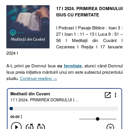
17 I 2024. PRIMIREA DOMNULUI
ISUS CU FERMITATE
I Podcast I Pasaje Biblice : Ioan 3 :
27 I Ioan 1 : 11 – 13 I Luca 9 : 51 –
56 I Meditaţii din Cuvânt I
Cezareea I Reşiţa I 17 Ianuarie
2024 I
A-L primi pe Domnul Isus
cu
fermitate
, atunci când Domnul
Isus preia inițiativa mântuirii unui om este subiectul prezentului
„17
studiu.
Continue reading
→
I
2024.
PRIMIREA
DOMNULUI
ISUS
CU
FERMITATE
[Ioan