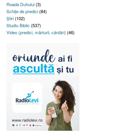
Roada Duhului
(3)
Schiţe de predici
(84)
Ştiri
(102)
Studiu Biblic
(537)
Video (predici, mărturii, cântări)
(46)