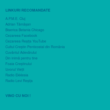
LINKURI RECOMANDATE
A.P.M.E. Cluj
Adrian Tămăşan
Biserica Betania Chicago
Cezareea Facebook
Cezareea Reşiţa YouTube
Cultul Creştin Penticostal din România
Cuvântul Adevărului
Din inimă pentru tine
Foaia Creştinului
Izvorul Vieţii
Radio Ekklesia
Radio Levi Reşiţa
VINO CU NOI !