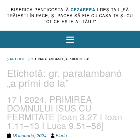
BISERICA PENTICOSTALĂ
CEZAREEA
I REŞIŢA I „SĂ
TRĂIEŞTI ÎN PACE, ŞI PACEA SĂ FIE CU CASA TA ŞI CU
TOT CE ESTE AL TĂU !”
>
ARTICOLE
>
GR. PARALAMBANÓ „A PRIMI DE LA”
Etichetă:
gr. paralambanó
„a primi de la”
17 I 2024. PRIMIREA
DOMNULUI ISUS CU
FERMITATE [Ioan 3.27 I Ioan
1.11–13 I Luca 9.51–56]
18 ianuarie, 2024
Florin