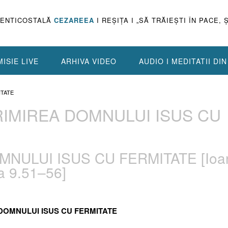
PENTICOSTALĂ
CEZAREEA
I REŞIŢA I „SĂ TRĂIEŞTI ÎN PACE, 
ISIE LIVE
ARHIVA VIDEO
AUDIO I MEDITATII DI
ITATE
 PRIMIREA DOMNULUI ISUS CU
OMNULUI ISUS CU FERMITATE [Ioa
ca 9.51–56]
A DOMNULUI ISUS CU FERMITATE