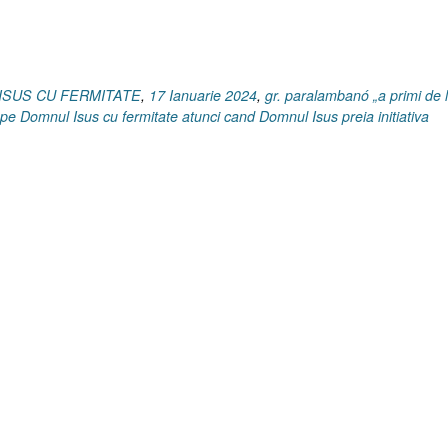
9.51–
56]”
 ISUS CU FERMITATE
,
17 Ianuarie 2024
,
gr. paralambanó „a primi de 
pe Domnul Isus cu fermitate atunci cand Domnul Isus preia initiativa