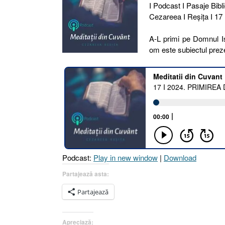
I Podcast I Pasaje Bibli
Cezareea I Reşiţa I 17 
A-L primi pe Domnul 
om este subiectul preze
Podcast:
Play in new window
|
Download
Partajează asta:
Partajează
Apreciază: