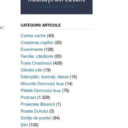
CATEGORII ARTICOLE
la”
,
Cartea veche
(43)
Creşterea copiilor
(20)
Evenimente
(128)
Familie, căsătorie
(20)
Foaia Creştinului
(426)
Gândul zilei
(19)
Întâmplări, ilustraţii, fabule
(15)
Minunile Domnului Isus
(14)
Pildele Domnului Isus
(75)
Podcast
(1.329)
Proiectele Bisericii
(1)
Roada Duhului
(3)
Schiţe de predici
(84)
Ştiri
(102)