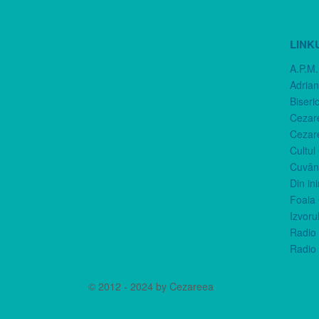
LINK
A.P.M.
Adria
Biseri
Cezar
Cezar
Cultul
Cuvânt
Din in
Foaia 
Izvorul
Radio 
Radio 
© 2012 - 2024 by Cezareea