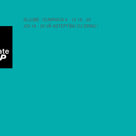
SLUJBE : DUMINICA 9 - 12 18 - 20
JOI 18 - 20 VĂ AȘTEPTĂM CU DRAG !