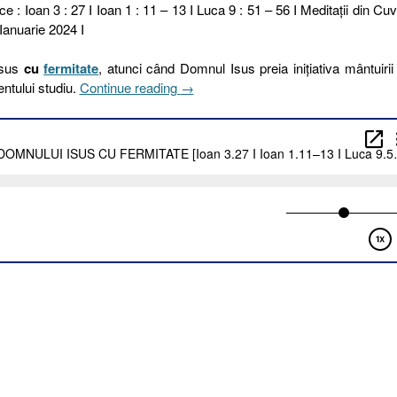
ce : Ioan 3 : 27 I Ioan 1 : 11 – 13 I Luca 9 : 51 – 56 I Meditaţii din Cuv
Ianuarie 2024 I
Isus
cu
fermitate
, atunci când Domnul Isus preia inițiativa mântuirii
„17
ntului studiu.
Continue reading
→
I
2024.
PRIMIREA
DOMNULUI
ISUS
CU
FERMITATE
[Ioan
3.27
I
Ioan
1.11–
13
I
Luca