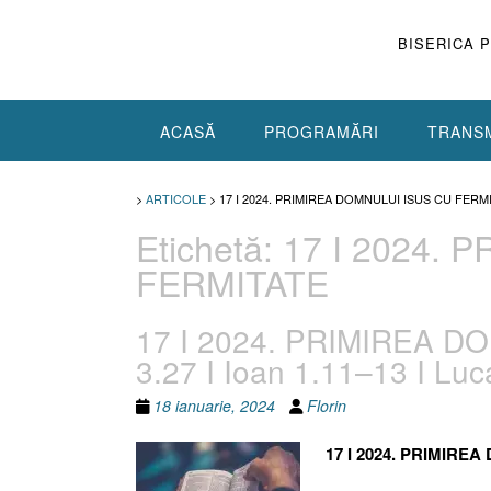
Skip
to
BISERICA 
content
ACASĂ
PROGRAMĂRI
TRANSM
>
ARTICOLE
>
17 I 2024. PRIMIREA DOMNULUI ISUS CU FERM
Etichetă:
17 I 2024.
FERMITATE
17 I 2024. PRIMIREA D
3.27 I Ioan 1.11–13 I Lu
18 ianuarie, 2024
Florin
17 I 2024. PRIMIRE