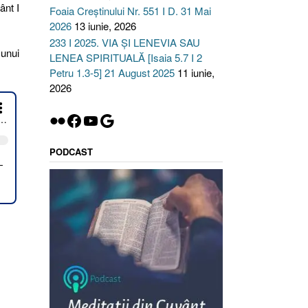
ânt I
Foaia Creștinului Nr. 551 I D. 31 Mai
2026
13 iunie, 2026
233 I 2025. VIA ȘI LENEVIA SAU
 unui
LENEA SPIRITUALĂ [Isaia 5.7 I 2
Petru 1.3-5] 21 August 2025
11 iunie,
2026
Flickr
Facebook
YouTube
Google
PODCAST