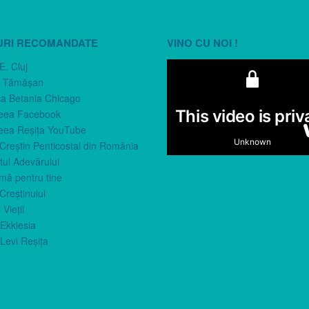
URI RECOMANDATE
VINO CU NOI !
E. Cluj
n Tămăşan
ca Betania Chicago
eea Facebook
eea Reşiţa YouTube
 Creştin Penticostal din România
ul Adevărului
imă pentru tine
Creştinului
 Vieţii
Ekklesia
Levi Reşiţa