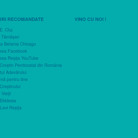
URI RECOMANDATE
VINO CU NOI !
E. Cluj
n Tămăşan
ca Betania Chicago
eea Facebook
eea Reşiţa YouTube
 Creştin Penticostal din România
ul Adevărului
imă pentru tine
Creştinului
 Vieţii
Ekklesia
Levi Reşiţa