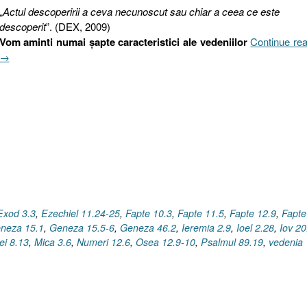
„
Actul descoperirii a ceva necunoscut sau chiar a ceea ce este
descoperit
”. (DEX, 2009)
Vom aminti numai şapte caracteristici ale vedeniilor
Continue re
→
Exod 3.3
,
Ezechiel 11.24-25
,
Fapte 10.3
,
Fapte 11.5
,
Fapte 12.9
,
Fapte
neza 15.1
,
Geneza 15.5-6
,
Geneza 46.2
,
Ieremia 2.9
,
Ioel 2.28
,
Iov 20
ei 8.13
,
Mica 3.6
,
Numeri 12.6
,
Osea 12.9-10
,
Psalmul 89.19
,
vedenia