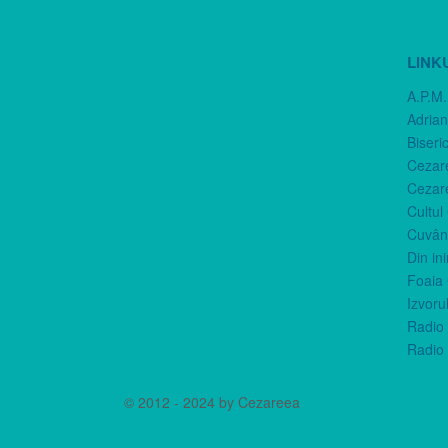
LINK
A.P.M.
Adria
Biseri
Cezar
Cezar
Cultul
Cuvânt
Din in
Foaia 
Izvorul
Radio 
Radio 
© 2012 - 2024 by Cezareea