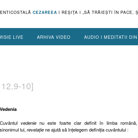
PENTICOSTALĂ
CEZAREEA
I REŞIŢA I „SĂ TRĂIEŞTI ÎN PACE, 
ISIE LIVE
ARHIVA VIDEO
AUDIO I MEDITATII DI
 12.9-10]
Vedenia
Cuvântul
vedenie
nu este foarte clar definit în limba română,
sinonimul lui,
revelaţie
ne ajută să înţelegem definiţia cuvântului :