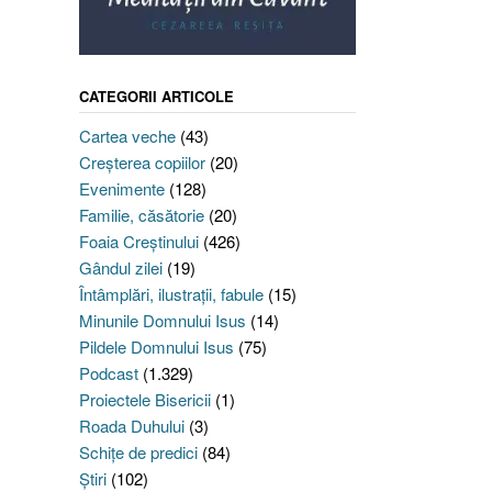
CATEGORII ARTICOLE
Cartea veche
(43)
Creşterea copiilor
(20)
Evenimente
(128)
Familie, căsătorie
(20)
Foaia Creştinului
(426)
Gândul zilei
(19)
Întâmplări, ilustraţii, fabule
(15)
Minunile Domnului Isus
(14)
Pildele Domnului Isus
(75)
Podcast
(1.329)
Proiectele Bisericii
(1)
Roada Duhului
(3)
Schiţe de predici
(84)
Ştiri
(102)