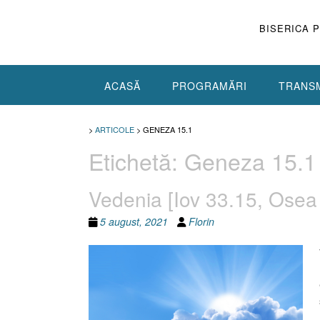
Skip
to
BISERICA 
content
ACASĂ
PROGRAMĂRI
TRANSM
>
ARTICOLE
>
GENEZA 15.1
Etichetă:
Geneza 15.1
Vedenia [Iov 33.15, Osea
5 august, 2021
Florin