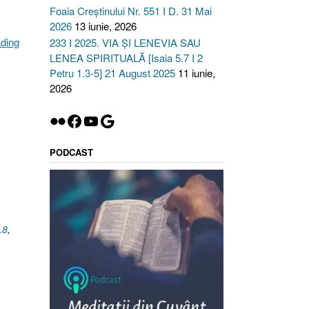
Foaia Creștinului Nr. 551 I D. 31 Mai
2026
13 iunie, 2026
„Vedenia
ading
233 I 2025. VIA ȘI LENEVIA SAU
[Iov
LENEA SPIRITUALĂ [Isaia 5.7 I 2
33.15,
Petru 1.3-5] 21 August 2025
11 iunie,
Osea
2026
12.9-
Flickr
Facebook
YouTube
Google
10]”
PODCAST
.8
,