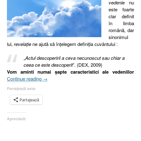
vedenie
nu
este foarte
clar definit
în limba
română, dar
sinonimul
lui,
revelaţie
ne ajută să înţelegem definiţia cuvântului :
„
Actul descoperirii a ceva necunoscut sau chiar a
ceea ce este descoperit
”. (DEX, 2009)
Vom aminti numai şapte caracteristici ale vedeniilor
„Vedenia
Continue reading
→
[Iov
Partajează asta:
33.15,
Osea
Partajează
12.9-
10]”
Apreciază: