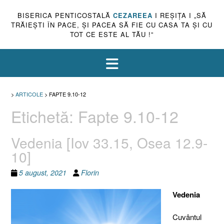
BISERICA PENTICOSTALĂ
CEZAREEA
I REŞIŢA I „SĂ
TRĂIEŞTI ÎN PACE, ŞI PACEA SĂ FIE CU CASA TA ŞI CU
TOT CE ESTE AL TĂU !”
>
ARTICOLE
>
FAPTE 9.10-12
Etichetă:
Fapte 9.10-12
Vedenia [Iov 33.15, Osea 12.9-
10]
5 august, 2021
Florin
Vedenia
Cuvântul