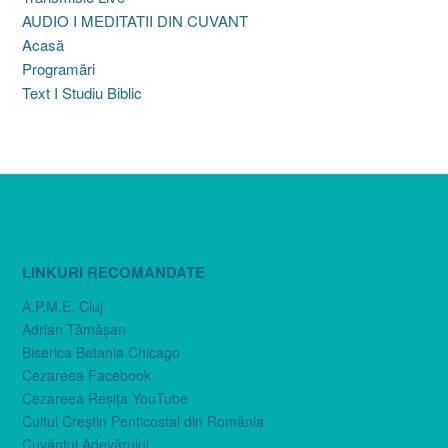
AUDIO I MEDITATII DIN CUVANT
Acasă
Programări
Text I Studiu Biblic
LINKURI RECOMANDATE
A.P.M.E. Cluj
Adrian Tămăşan
Biserica Betania Chicago
Cezareea Facebook
Cezareea Reşiţa YouTube
Cultul Creştin Penticostal din România
Cuvântul Adevărului