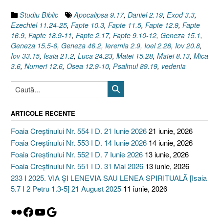
Studiu Biblic
Apocalipsa 9.17
,
Daniel 2.19
,
Exod 3.3
,
Ezechiel 11.24-25
,
Fapte 10.3
,
Fapte 11.5
,
Fapte 12.9
,
Fapte
16.9
,
Fapte 18.9-11
,
Fapte 2.17
,
Fapte 9.10-12
,
Geneza 15.1
,
Geneza 15.5-6
,
Geneza 46.2
,
Ieremia 2.9
,
Ioel 2.28
,
Iov 20.8
,
Iov 33.15
,
Isaia 21.2
,
Luca 24.23
,
Matei 15.28
,
Matei 8.13
,
Mica
3.6
,
Numeri 12.6
,
Osea 12.9-10
,
Psalmul 89.19
,
vedenia
ARTICOLE RECENTE
Foaia Creștinului Nr. 554 I D. 21 Iunie 2026
21 iunie, 2026
Foaia Creștinului Nr. 553 I D. 14 Iunie 2026
14 iunie, 2026
Foaia Creștinului Nr. 552 I D. 7 Iunie 2026
13 iunie, 2026
Foaia Creștinului Nr. 551 I D. 31 Mai 2026
13 iunie, 2026
233 I 2025. VIA ȘI LENEVIA SAU LENEA SPIRITUALĂ [Isaia
5.7 I 2 Petru 1.3-5] 21 August 2025
11 iunie, 2026
Flickr
Facebook
YouTube
Google