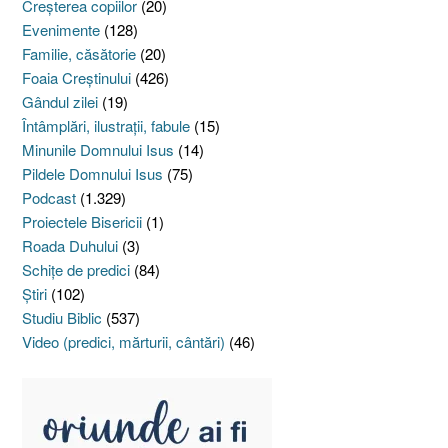
Creşterea copiilor
(20)
Evenimente
(128)
Familie, căsătorie
(20)
Foaia Creştinului
(426)
Gândul zilei
(19)
Întâmplări, ilustraţii, fabule
(15)
Minunile Domnului Isus
(14)
Pildele Domnului Isus
(75)
Podcast
(1.329)
Proiectele Bisericii
(1)
Roada Duhului
(3)
Schiţe de predici
(84)
Ştiri
(102)
Studiu Biblic
(537)
Video (predici, mărturii, cântări)
(46)