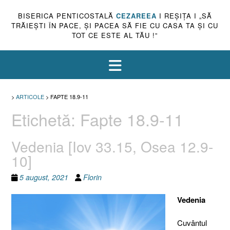
BISERICA PENTICOSTALĂ
CEZAREEA
I REŞIŢA I „SĂ
TRĂIEŞTI ÎN PACE, ŞI PACEA SĂ FIE CU CASA TA ŞI CU
TOT CE ESTE AL TĂU !”
>
ARTICOLE
>
FAPTE 18.9-11
Etichetă:
Fapte 18.9-11
Vedenia [Iov 33.15, Osea 12.9-
10]
5 august, 2021
Florin
Vedenia
Cuvântul