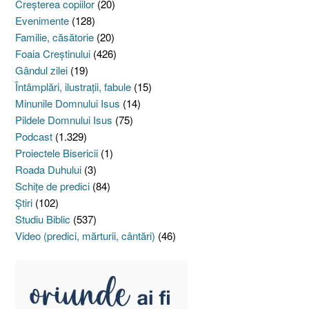
Creşterea copiilor
(20)
Evenimente
(128)
Familie, căsătorie
(20)
Foaia Creştinului
(426)
Gândul zilei
(19)
Întâmplări, ilustraţii, fabule
(15)
Minunile Domnului Isus
(14)
Pildele Domnului Isus
(75)
Podcast
(1.329)
Proiectele Bisericii
(1)
Roada Duhului
(3)
Schiţe de predici
(84)
Ştiri
(102)
Studiu Biblic
(537)
Video (predici, mărturii, cântări)
(46)