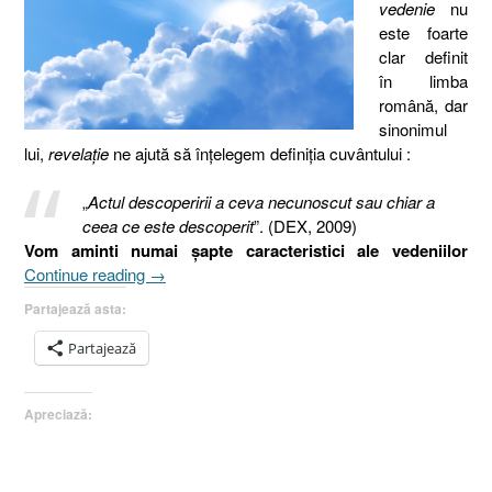
vedenie
nu
este foarte
clar definit
în limba
română, dar
sinonimul
lui,
revelaţie
ne ajută să înţelegem definiţia cuvântului :
„
Actul descoperirii a ceva necunoscut sau chiar a
ceea ce este descoperit
”. (DEX, 2009)
Vom aminti numai şapte caracteristici ale vedeniilor
„Vedenia
Continue reading
→
[Iov
Partajează asta:
33.15,
Osea
Partajează
12.9-
10]”
Apreciază: