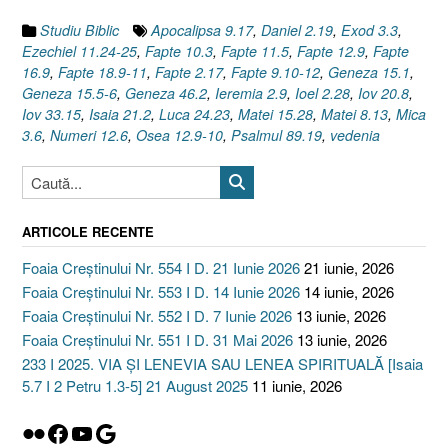
Studiu Biblic
Apocalipsa 9.17
,
Daniel 2.19
,
Exod 3.3
,
Ezechiel 11.24-25
,
Fapte 10.3
,
Fapte 11.5
,
Fapte 12.9
,
Fapte
16.9
,
Fapte 18.9-11
,
Fapte 2.17
,
Fapte 9.10-12
,
Geneza 15.1
,
Geneza 15.5-6
,
Geneza 46.2
,
Ieremia 2.9
,
Ioel 2.28
,
Iov 20.8
,
Iov 33.15
,
Isaia 21.2
,
Luca 24.23
,
Matei 15.28
,
Matei 8.13
,
Mica
3.6
,
Numeri 12.6
,
Osea 12.9-10
,
Psalmul 89.19
,
vedenia
ARTICOLE RECENTE
Foaia Creștinului Nr. 554 I D. 21 Iunie 2026
21 iunie, 2026
Foaia Creștinului Nr. 553 I D. 14 Iunie 2026
14 iunie, 2026
Foaia Creștinului Nr. 552 I D. 7 Iunie 2026
13 iunie, 2026
Foaia Creștinului Nr. 551 I D. 31 Mai 2026
13 iunie, 2026
233 I 2025. VIA ȘI LENEVIA SAU LENEA SPIRITUALĂ [Isaia
5.7 I 2 Petru 1.3-5] 21 August 2025
11 iunie, 2026
Flickr
Facebook
YouTube
Google