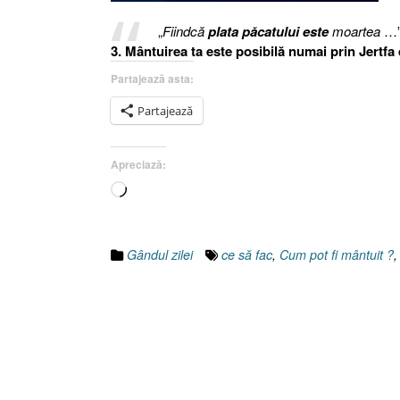
„
Fiindcă
plata păcatului este
moartea
…”.
3. Mântuirea ta este posibilă numai prin Jertf
Partajează asta:
Partajează
Apreciază:
Încarc...
Gândul zilei
ce să fac
,
Cum pot fi mântuit ?