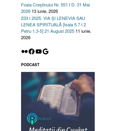
Foaia Creștinului Nr. 551 I D. 31 Mai
2026
13 iunie, 2026
.
233 I 2025. VIA ȘI LENEVIA SAU
BAN
LENEA SPIRITUALĂ [Isaia 5.7 I 2
u
Petru 1.3-5] 21 August 2025
11 iunie,
M
2026
TE
UL
Flickr
Facebook
YouTube
Google
UĂ
ŢE
PODCAST
eneza
29,
otei
”