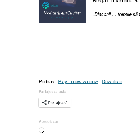
Reşiţa I 11 Ianuarie 202
„
Diaconii … trebuie să fi
Podcast:
Play in new window
|
Download
Partajează asta:
Partajează
Apreciază:
Încarc...