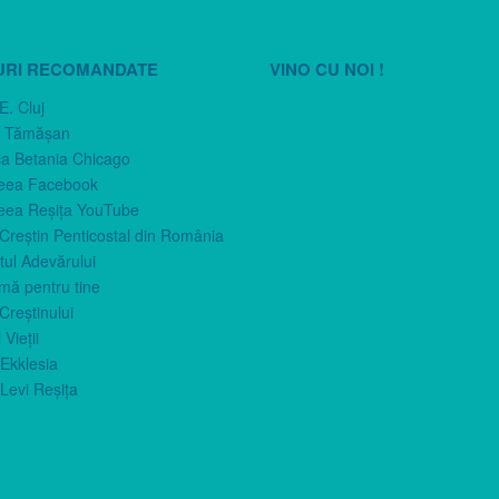
URI RECOMANDATE
VINO CU NOI !
E. Cluj
n Tămăşan
ca Betania Chicago
eea Facebook
eea Reşiţa YouTube
 Creştin Penticostal din România
ul Adevărului
imă pentru tine
Creştinului
 Vieţii
Ekklesia
Levi Reşiţa