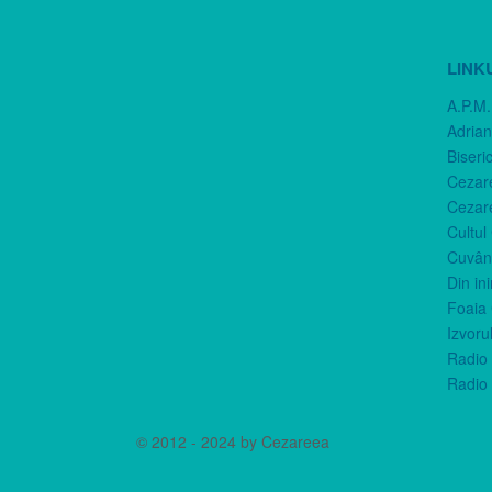
LINK
A.P.M.
Adria
Biseri
Cezar
Cezar
Cultul
Cuvânt
Din in
Foaia 
Izvorul
Radio 
Radio 
© 2012 - 2024 by Cezareea