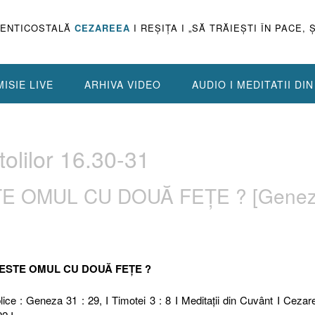
PENTICOSTALĂ
CEZAREEA
I REŞIŢA I „SĂ TRĂIEŞTI ÎN PACE, 
ISIE LIVE
ARHIVA VIDEO
AUDIO I MEDITATII DI
olilor 16.30-31
TE OMUL CU DOUĂ FEŢE ? [Gene
 ESTE OMUL CU DOUĂ FEŢE ?
ice : Geneza 31 : 29, I Timotei 3 : 8 I Meditaţii din Cuvânt I Cezar