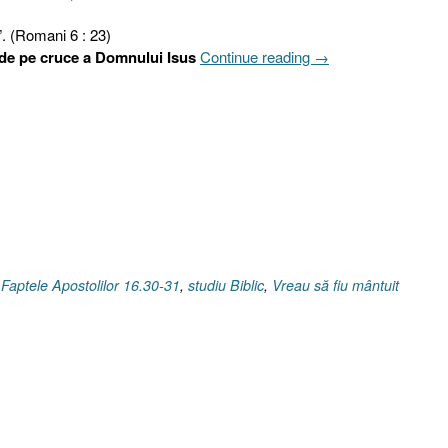
 (Romani 6 : 23)
„Cum
a de pe cruce a Domnului Isus
Continue reading
→
pot
fi
mântuit
?
Faptele
Apostolilor
16.30-
31”
,
Faptele Apostolilor 16.30-31
,
studiu Biblic
,
Vreau să fiu mântuit