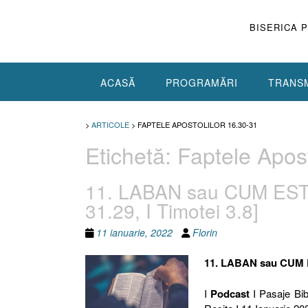
Skip
to
BISERICA 
content
ACASĂ
PROGRAMĂRI
TRANSM
>
ARTICOLE
>
FAPTELE APOSTOLILOR 16.30-31
Etichetă:
Faptele Apost
11. LABAN sau CUM ES
31.29, I Timotei 3.8]
11 ianuarie, 2022
Florin
11. LABAN sau CUM
I
Podcast
I Pasaje Bibl