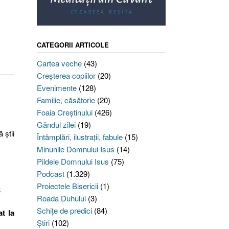
CATEGORII ARTICOLE
Cartea veche
(43)
Creşterea copiilor
(20)
Evenimente
(128)
Familie, căsătorie
(20)
Foaia Creştinului
(426)
Gândul zilei
(19)
 ştii
Întâmplări, ilustraţii, fabule
(15)
Minunile Domnului Isus
(14)
Pildele Domnului Isus
(75)
Podcast
(1.329)
Proiectele Bisericii
(1)
3
Roada Duhului
(3)
Schiţe de predici
(84)
t la
Ştiri
(102)