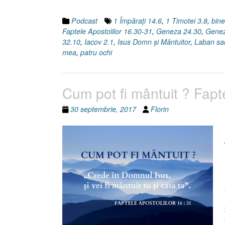
Podcast
1 Împăraţi 14.6
,
1 Timotei 3.8
,
bin
Faptele Apostolilor 16.30-31
,
Geneza 24.30
,
Genez
32.10
,
Iacov 2.1
,
Isus Domn şi Mântuitor
,
Laban sa
mea
,
patru ochi
Cum pot fi mântuit ? Fapt
30 septembrie, 2017
Florin