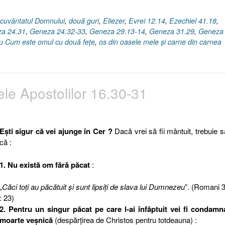
ecuvântatul Domnului
,
două guri
,
Eliezer
,
Evrei 12.14
,
Ezechiel 41.18
,
a 24.31
,
Geneza 24.32-33
,
Geneza 29.13-14
,
Geneza 31.29
,
Geneza
u Cum este omul cu două feţe
,
os din oasele mele şi carne din carnea
ele Apostolilor 16.30-31
Eşti sigur că vei ajunge în Cer ?
Dacă vrei să fii mântuit, trebuie să
că :
1. Nu există om fără păcat
:
„
Căci toţi au păcătuit şi sunt lipsiţi de slava lui Dumnezeu
”. (Romani 
: 23)
2. Pentru un singur păcat pe care l-ai înfăptuit vei fi condamna
moarte veşnică
(despărţirea de Christos pentru totdeauna) :