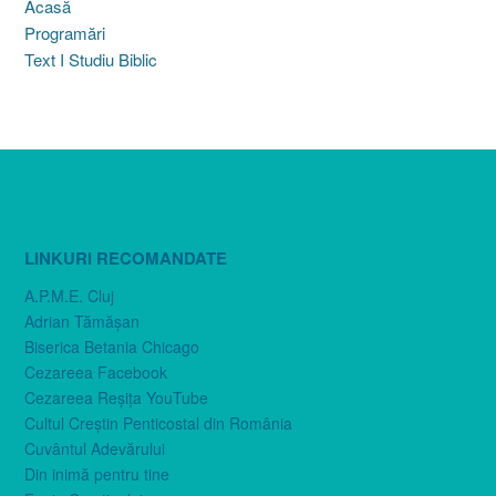
Acasă
Programări
Text I Studiu Biblic
LINKURI RECOMANDATE
A.P.M.E. Cluj
Adrian Tămăşan
Biserica Betania Chicago
Cezareea Facebook
Cezareea Reşiţa YouTube
Cultul Creştin Penticostal din România
Cuvântul Adevărului
Din inimă pentru tine