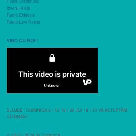
Foaia Creştinului
Izvorul Vieţii
Radio Ekklesia
Radio Levi Reşiţa
VINO CU NOI !
SLUJBE : DUMINICA 9 - 12 18 - 20 JOI 18 - 20 VĂ AȘTEPTĂM
CU DRAG !
© 2012 - 2024 by Cezareea