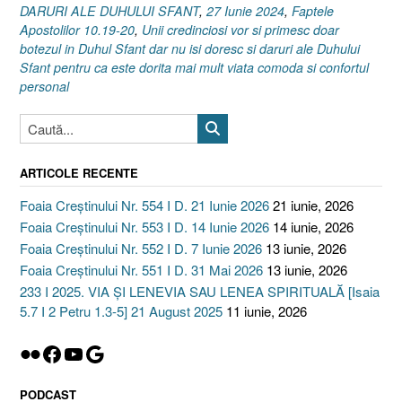
1
DARURI ALE DUHULUI SFANT
,
27 Iunie 2024
,
Faptele
Corinteni
Apostolilor 10.19-20
,
Unii credinciosi vor si primesc doar
12.7
botezul in Duhul Sfant dar nu isi doresc si daruri ale Duhului
I
Sfant pentru ca este dorita mai mult viata comoda si confortul
personal
Faptele
Apostolilor
10.19-
20]
27
ARTICOLE RECENTE
Iunie
Foaia Creștinului Nr. 554 I D. 21 Iunie 2026
21 iunie, 2026
2024”
Foaia Creștinului Nr. 553 I D. 14 Iunie 2026
14 iunie, 2026
Foaia Creștinului Nr. 552 I D. 7 Iunie 2026
13 iunie, 2026
Foaia Creștinului Nr. 551 I D. 31 Mai 2026
13 iunie, 2026
233 I 2025. VIA ȘI LENEVIA SAU LENEA SPIRITUALĂ [Isaia
5.7 I 2 Petru 1.3-5] 21 August 2025
11 iunie, 2026
Flickr
Facebook
YouTube
Google
PODCAST