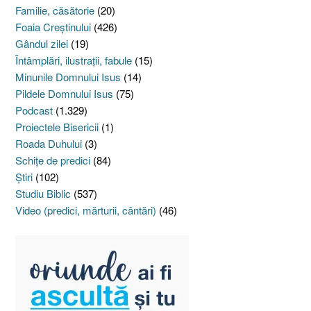
Familie, căsătorie
(20)
Foaia Creştinului
(426)
Gândul zilei
(19)
Întâmplări, ilustraţii, fabule
(15)
Minunile Domnului Isus
(14)
Pildele Domnului Isus
(75)
Podcast
(1.329)
Proiectele Bisericii
(1)
Roada Duhului
(3)
Schiţe de predici
(84)
Ştiri
(102)
Studiu Biblic
(537)
Video (predici, mărturii, cântări)
(46)