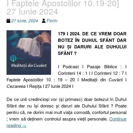
I Faptele Apostolilor 10.19-20]
27 Iunie 2024
27 iunie, 2024
Florin
179 I 2024. DE CE VREM DOAR
BOTEZ ÎN DUHUL SFÂNT DAR
NU ȘI DARURI ALE DUHULUI
SFÂNT ?
I Podcast I Pasaje Biblice : I
Corinteni 14 : 1 I I Corinteni 12 : 7 I
Faptele Apostolilor 10 : 19 – 20 I Meditaţii din Cuvânt I
Cezareea
I Reşiţa I 27 Iunie 2024 I
De ce unii credincioși vor (și primesc) doar botezul în Duhul
Sfânt dar nu își doresc și daruri ale Duhului Sfânt ? Poate
pentru că, ne dorim mai mult viața comodă, confortul personal
; vrem să deținem controlul asupra vieții personale.
Continue
„179
reading
→
I