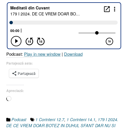
2024.
DE
CE
VREM
DOAR
BOTEZ
ÎN
DUHUL
Podcast:
Play in new window
|
Download
SFÂNT
DAR
Partajează asta:
NU
Partajează
ȘI
DARURI
ALE
Apreciază:
DUHULUI
Încarc...
SFÂNT
[1
Corinteni
14.1
Podcast
1 Corinteni 12.7
,
1 Corinteni 14.1
,
179 I 2024.
I
DE CE VREM DOAR BOTEZ IN DUHUL SFANT DAR NU SI