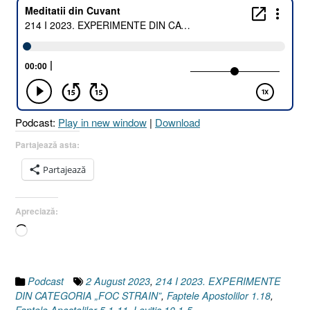
2023.
EXPERIMENTE
DIN
CATEGORIA
„FOC
STRĂIN”
[Faptele
Apostolilor
Podcast:
Play in new window
|
Download
1.18
I
Partajează asta:
Faptele
Partajează
Apostolilor
5.1-
11
Apreciază:
I
Încarc...
Levitic
10.1-
5]”
Podcast
2 August 2023
,
214 I 2023. EXPERIMENTE
DIN CATEGORIA „FOC STRAIN”
,
Faptele Apostolilor 1.18
,