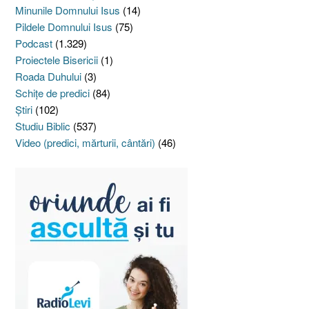
Minunile Domnului Isus
(14)
Pildele Domnului Isus
(75)
Podcast
(1.329)
Proiectele Bisericii
(1)
Roada Duhului
(3)
Schiţe de predici
(84)
Ştiri
(102)
Studiu Biblic
(537)
Video (predici, mărturii, cântări)
(46)