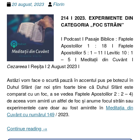
20 august, 2023
Florin
214 I 2023. EXPERIMENTE DIN
CATEGORIA „FOC STRĂIN”
I Podcast I Pasaje Biblice : Faptele
Apostolilor 1 : 18 I Faptele
Apostolilor 5 : 1 – 11 I Levitic 10 : 1
– 5 I Meditaţii din Cuvânt I
Cezareea
I Reşiţa I 2 August 2023 I
Astăzi vom face o scurtă pauză în accentul pus pe botezul în
Duhul Sfânt (iar noi știm foarte bine că Duhul Sfânt este
comparat cu un foc, a se vedea Faptele Apostolilor 2 : 2 – 4)
de aceea vom aminti un altfel de foc și anume focul străin sau
experimentele care doar au fost amintite în
Meditația din
Cuvânt cu numărul 149
/ 2023.
„214
Continue reading
→
I