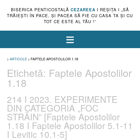
BISERICA PENTICOSTALĂ
CEZAREEA
I REŞIŢA I „SĂ
TRĂIEŞTI ÎN PACE, ŞI PACEA SĂ FIE CU CASA TA ŞI CU
TOT CE ESTE AL TĂU !”
>
ARTICOLE
>
FAPTELE APOSTOLILOR 1.18
Etichetă:
Faptele Apostolilor
1.18
214 I 2023. EXPERIMENTE
DIN CATEGORIA „FOC
STRĂIN” [Faptele Apostolilor
1.18 I Faptele Apostolilor 5.1-11
I Levitic 10.1-5]