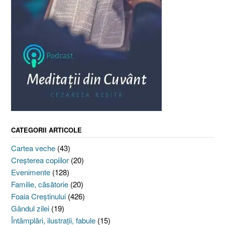
CATEGORII ARTICOLE
Cartea veche
(43)
Creşterea copiilor
(20)
Evenimente
(128)
Familie, căsătorie
(20)
Foaia Creştinului
(426)
Gândul zilei
(19)
Întâmplări, ilustraţii, fabule
(15)