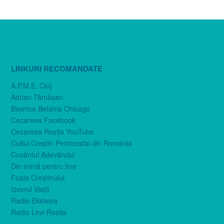
LINKURI RECOMANDATE
A.P.M.E. Cluj
Adrian Tămăşan
Biserica Betania Chicago
Cezareea Facebook
Cezareea Reşiţa YouTube
Cultul Creştin Penticostal din România
Cuvântul Adevărului
Din inimă pentru tine
Foaia Creştinului
Izvorul Vieţii
Radio Ekklesia
Radio Levi Reşiţa