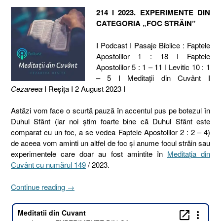
214 I 2023. EXPERIMENTE DIN
CATEGORIA „FOC STRĂIN”
I Podcast I Pasaje Biblice : Faptele
Apostolilor 1 : 18 I Faptele
Apostolilor 5 : 1 – 11 I Levitic 10 : 1
– 5 I Meditaţii din Cuvânt I
Cezareea
I Reşiţa I 2 August 2023 I
Astăzi vom face o scurtă pauză în accentul pus pe botezul în
Duhul Sfânt (iar noi știm foarte bine că Duhul Sfânt este
comparat cu un foc, a se vedea Faptele Apostolilor 2 : 2 – 4)
de aceea vom aminti un altfel de foc și anume focul străin sau
experimentele care doar au fost amintite în
Meditația din
Cuvânt cu numărul 149
/ 2023.
„214
Continue reading
→
I
2023.
EXPERIMENTE