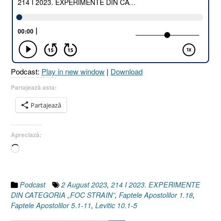
DIN
CATEGORIA
„FOC
STRĂIN”
[Faptele
Apostolilor
Podcast:
Play in new window
|
Download
1.18
I
Partajează asta:
Faptele
Partajează
Apostolilor
5.1-
11
Apreciază:
I
Încarc...
Levitic
10.1-
5]”
Podcast
2 August 2023
,
214 I 2023. EXPERIMENTE
DIN CATEGORIA „FOC STRAIN”
,
Faptele Apostolilor 1.18
,
Faptele Apostolilor 5.1-11
,
Levitic 10.1-5