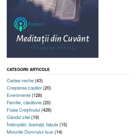
CATEGORII ARTICOLE
Cartea veche
(43)
Creşterea copiilor
(20)
Evenimente
(128)
Familie, căsătorie
(20)
Foaia Creştinului
(426)
Gândul zilei
(19)
Întâmplări, ilustraţii, fabule
(15)
Minunile Domnului Isus
(14)