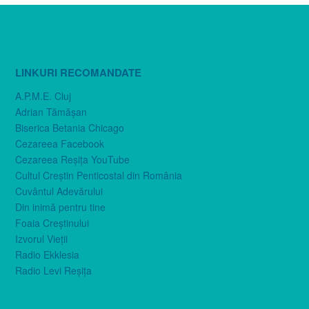
LINKURI RECOMANDATE
A.P.M.E. Cluj
Adrian Tămăşan
Biserica Betania Chicago
Cezareea Facebook
Cezareea Reşiţa YouTube
Cultul Creştin Penticostal din România
Cuvântul Adevărului
Din inimă pentru tine
Foaia Creştinului
Izvorul Vieţii
Radio Ekklesia
Radio Levi Reşiţa