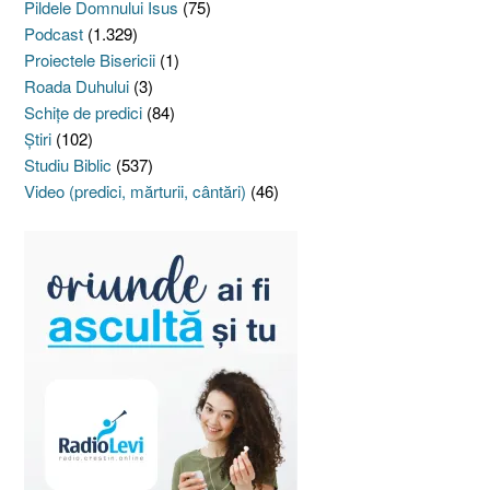
Pildele Domnului Isus
(75)
Podcast
(1.329)
Proiectele Bisericii
(1)
Roada Duhului
(3)
Schiţe de predici
(84)
Ştiri
(102)
Studiu Biblic
(537)
Video (predici, mărturii, cântări)
(46)