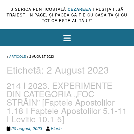
BISERICA PENTICOSTALĂ
CEZAREEA
I REŞIŢA I „SĂ
TRĂIEŞTI ÎN PACE, ŞI PACEA SĂ FIE CU CASA TA ŞI CU
TOT CE ESTE AL TĂU !”
>
ARTICOLE
>
2 AUGUST 2023
Etichetă:
2 August 2023
214 I 2023. EXPERIMENTE
DIN CATEGORIA „FOC
STRĂIN” [Faptele Apostolilor
1.18 I Faptele Apostolilor 5.1-11
I Levitic 10.1-5]
20 august, 2023
Florin