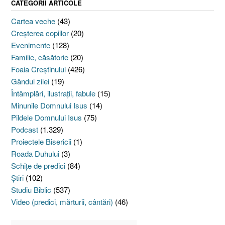
CATEGORII ARTICOLE
Cartea veche
(43)
Creşterea copiilor
(20)
Evenimente
(128)
Familie, căsătorie
(20)
Foaia Creştinului
(426)
Gândul zilei
(19)
Întâmplări, ilustraţii, fabule
(15)
Minunile Domnului Isus
(14)
Pildele Domnului Isus
(75)
Podcast
(1.329)
Proiectele Bisericii
(1)
Roada Duhului
(3)
Schiţe de predici
(84)
Ştiri
(102)
Studiu Biblic
(537)
Video (predici, mărturii, cântări)
(46)