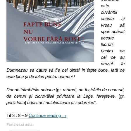
este
cuvântul
acesta şi
vreau să
spui apăsat
aceste
lucruri,
pentru ca
cei ce au
crezut în
Dumnezeu să caute să fie cei dintâi în fapte bune. Iată ce
este bine şi de folos pentru oameni !
Dar de întrebările nebune
[gr.
mōras
],
de înşirările de neamuri,
de certuri şi ciorovăieli privitoare la Lege, fereşte-te,
[gr.
periistaso
]
căci sunt nefolositoare şi zadarnice
”.
„Pilda
Tit 3 : 8 – 9
Continue reading
→
sării
Partajează asta:
sau