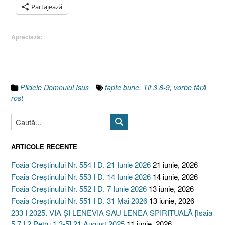
Cele
Partajează
douăsprezece
trepte
Apreciază:
ale
decăderii
spirituale.12)
Fapte
bune
Pildele Domnului Isus
fapte bune
,
Tit 3.8-9
,
vorbe fără
nu
rost
vorbe
fără
rost
(Tit
ARTICOLE RECENTE
3:9)”
Foaia Creștinului Nr. 554 I D. 21 Iunie 2026
21 iunie, 2026
Foaia Creștinului Nr. 553 I D. 14 Iunie 2026
14 iunie, 2026
Foaia Creștinului Nr. 552 I D. 7 Iunie 2026
13 iunie, 2026
Foaia Creștinului Nr. 551 I D. 31 Mai 2026
13 iunie, 2026
233 I 2025. VIA ȘI LENEVIA SAU LENEA SPIRITUALĂ [Isaia
5.7 I 2 Petru 1.3-5] 21 August 2025
11 iunie, 2026