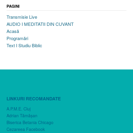
PAGINI
Transmisie Live
AUDIO I MEDITATII DIN CUVANT
Acasă
Programări
Text I Studiu Biblic
LINKURI RECOMANDATE
A.P.M.E. Cluj
Adrian Tămăşan
Biserica Betania Chicago
Cezareea Facebook