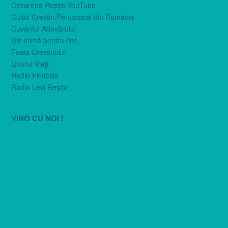
Cezareea Reşiţa YouTube
Cultul Creştin Penticostal din România
Cuvântul Adevărului
Din inimă pentru tine
Foaia Creştinului
Izvorul Vieţii
Radio Ekklesia
Radio Levi Reşiţa
VINO CU NOI !