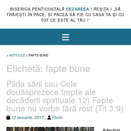
BISERICA PENTICOSTALĂ
CEZAREEA
I REŞIŢA I „SĂ
TRĂIEŞTI ÎN PACE, ŞI PACEA SĂ FIE CU CASA TA ŞI CU
TOT CE ESTE AL TĂU !”
>
ARTICOLE
>
FAPTE BUNE
Etichetă:
fapte bune
Pilda sării sau Cele
douăsprezece trepte ale
decăderii spirituale.12) Fapte
bune nu vorbe fără rost (Tit 3:9)
12 ianuarie, 2017
Florin
„
Adevărat