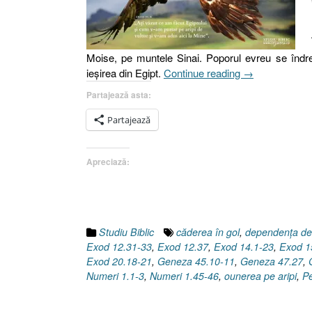
Moise, pe muntele Sinai. Poporul evreu se îndrep
„Pe
ieşirea din Egipt.
Continue reading
→
aripi
Partajează asta:
de
vultur
Partajează
[Exod
19.4,
Apreciază:
Deuteronomul
32.11–
13]”
Studiu Biblic
căderea în gol
,
dependenţa d
Exod 12.31-33
,
Exod 12.37
,
Exod 14.1-23
,
Exod 1
Exod 20.18-21
,
Geneza 45.10-11
,
Geneza 47.27
,
Numeri 1.1-3
,
Numeri 1.45-46
,
ounerea pe aripi
,
Pe