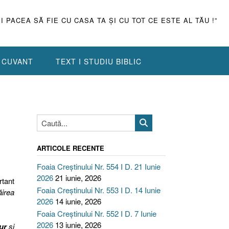
ŞI PACEA SĂ FIE CU CASA TA ŞI CU TOT CE ESTE AL TĂU !”
N CUVANT
TEXT I STUDIU BIBLIC
ARTICOLE RECENTE
Foaia Creștinului Nr. 554 I D. 21 Iunie
2026
21 iunie, 2026
rtant
Foaia Creștinului Nr. 553 I D. 14 Iunie
ăirea
2026
14 iunie, 2026
Foaia Creștinului Nr. 552 I D. 7 Iunie
2026
13 iunie, 2026
ur
şi