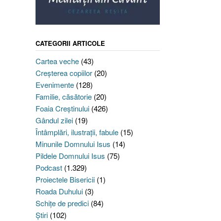
CATEGORII ARTICOLE
Cartea veche
(43)
Creşterea copiilor
(20)
Evenimente
(128)
Familie, căsătorie
(20)
Foaia Creştinului
(426)
Gândul zilei
(19)
Întâmplări, ilustraţii, fabule
(15)
Minunile Domnului Isus
(14)
Pildele Domnului Isus
(75)
Podcast
(1.329)
Proiectele Bisericii
(1)
Roada Duhului
(3)
Schiţe de predici
(84)
Ştiri
(102)