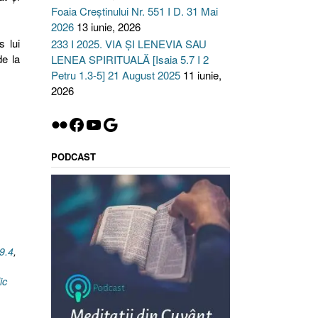
Foaia Creștinului Nr. 551 I D. 31 Mai
2026
13 iunie, 2026
s lui
233 I 2025. VIA ȘI LENEVIA SAU
de la
LENEA SPIRITUALĂ [Isaia 5.7 I 2
Petru 1.3-5] 21 August 2025
11 iunie,
2026
Flickr
Facebook
YouTube
Google
PODCAST
9.4
,
ic