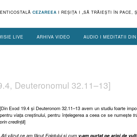
PENTICOSTALĂ
CEZAREEA
I REŞIŢA I „SĂ TRĂIEŞTI ÎN PACE, 
ISIE LIVE
ARHIVA VIDEO
AUDIO I MEDITATII DI
3
19.4, Deuteronomul 32.11–13]
[Din Exod 19.4 şi Deuteronom 32.11–13 avem un studiu foarte impo
pentru viaţa creştinului, pentru înţelegerea a ceea ce se numeşte
tr
prin credinţă
]
„
Aţi văzut ce am făcut Egiptului şi cum
v-am purtat pe aripi de vult