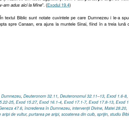
v-am adus aici la Mine
”. (
Exodul 19.4
)
În textul Biblic sunt notate cuvintele pe care Dumnezeu i le-a spu
ta spre Canaan, era ajuns la muntele Sinai, fiind în a treia lună 
e Dumnezeu
,
Deuteronom 32.11
,
Deuteronomul 32.11–13
,
Exod 1.6-8
,
5.22-25
,
Exod 15.27
,
Exod 16.1-4
,
Exod 17.1-7
,
Exod 17.8-13
,
Exod 1
Geneza 47.6
,
încrederea în Dumnezeu
,
intervenţii Divine
,
Matei 28.20
,
 aripi de vultur
,
purtarea pe aripi
,
scoaterea din cuib
,
sprijin
,
studiu Bibl