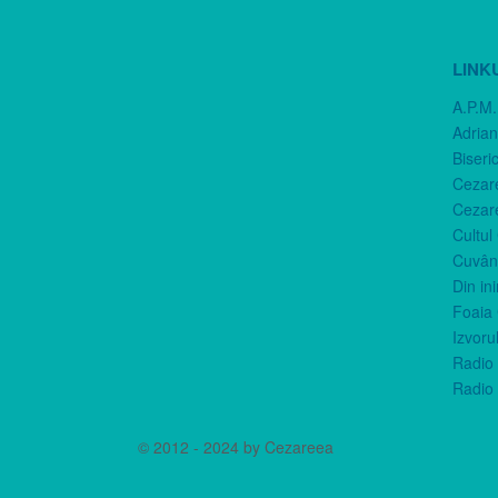
LINK
A.P.M.
Adria
Biseri
Cezar
Cezar
Cultul
Cuvânt
Din in
Foaia 
Izvorul
Radio 
Radio 
© 2012 - 2024 by Cezareea