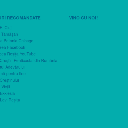
URI RECOMANDATE
VINO CU NOI !
E. Cluj
n Tămăşan
ca Betania Chicago
eea Facebook
eea Reşiţa YouTube
 Creştin Penticostal din România
ul Adevărului
imă pentru tine
Creştinului
 Vieţii
Ekklesia
Levi Reşiţa