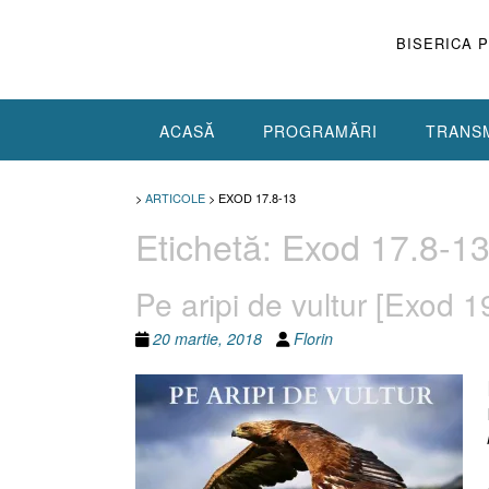
Skip
to
BISERICA 
content
ACASĂ
PROGRAMĂRI
TRANSM
>
ARTICOLE
>
EXOD 17.8-13
Etichetă:
Exod 17.8-1
Pe aripi de vultur [Exod 
20 martie, 2018
Florin