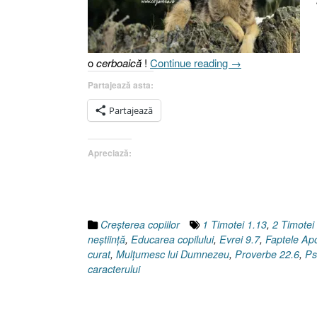
„Educarea
o
cerboaică
!
Continue reading
→
copilului
Partajează asta:
(II),
Tipuri
Partajează
de
personalitate
Apreciază:
[Geneza
49.9-
27,
Proverbe
22.6]”
Creşterea copiilor
1 Timotei 1.13
,
2 Timotei
neştiinţă
,
Educarea copilului
,
Evrei 9.7
,
Faptele Apo
curat
,
Mulţumesc lui Dumnezeu
,
Proverbe 22.6
,
Ps
caracterului