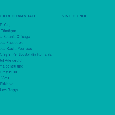
URI RECOMANDATE
VINO CU NOI !
E. Cluj
n Tămăşan
ca Betania Chicago
eea Facebook
eea Reşiţa YouTube
 Creştin Penticostal din România
ul Adevărului
imă pentru tine
Creştinului
 Vieţii
Ekklesia
Levi Reşiţa