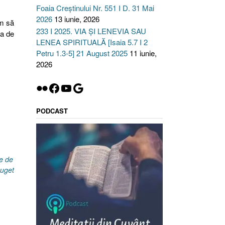
Foaia Creștinului Nr. 551 I D. 31 Mai
2026
13 iunie, 2026
um să
233 I 2025. VIA ȘI LENEVIA SAU
a de
LENEA SPIRITUALĂ [Isaia 5.7 I 2
Petru 1.3-5] 21 August 2025
11 iunie,
2026
Flickr
Facebook
YouTube
Google
PODCAST
e de
cuget