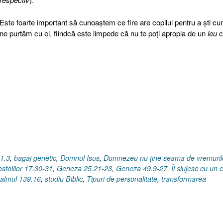
Este foarte important să cunoaştem ce fire are copilul pentru a şti c
ne purtăm cu el, fiindcă este limpede că nu te poţi apropia de un
leu
c
 1.3
,
bagaj genetic
,
Domnul Isus
,
Dumnezeu nu ţine seama de vremuril
stolilor 17.30-31
,
Geneza 25.21-23
,
Geneza 49.9-27
,
Îi slujesc cu un 
almul 139.16
,
studiu Biblic
,
Tipuri de personalitate
,
transformarea