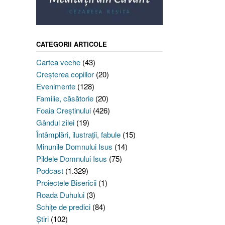
CATEGORII ARTICOLE
Cartea veche
(43)
Creşterea copiilor
(20)
Evenimente
(128)
Familie, căsătorie
(20)
Foaia Creştinului
(426)
Gândul zilei
(19)
Întâmplări, ilustraţii, fabule
(15)
Minunile Domnului Isus
(14)
Pildele Domnului Isus
(75)
Podcast
(1.329)
Proiectele Bisericii
(1)
Roada Duhului
(3)
Schiţe de predici
(84)
Ştiri
(102)