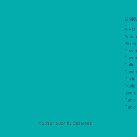
LINK
A.P.M.
Adria
Biseri
Cezar
Cezar
Cultul
Cuvânt
Din in
Foaia 
Izvorul
Radio 
Radio 
© 2012 - 2024 by Cezareea