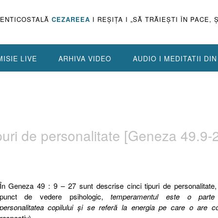
PENTICOSTALĂ
CEZAREEA
I REŞIŢA I „SĂ TRĂIEŞTI ÎN PACE, 
ISIE LIVE
ARHIVA VIDEO
AUDIO I MEDITATII DI
ipuri de personalitate [Geneza 49.9-
În Geneza 49 : 9 – 27 sunt descrise cinci tipuri de personalitate,
punct de vedere psihologic,
temperamentul este o parte
personalitatea copilului şi se referă la energia pe care o are co
respectiv
).