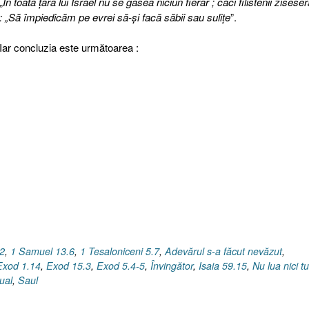
„
În toată ţara lui Israel nu se găsea niciun fierar ; căci filistenii ziseser
: „Să împiedicăm pe evrei să-şi facă săbii sau suliţe
”.
Iar concluzia este următoarea :
2
,
1 Samuel 13.6
,
1 Tesaloniceni 5.7
,
Adevărul s-a făcut nevăzut
,
Exod 1.14
,
Exod 15.3
,
Exod 5.4-5
,
Învingător
,
Isaia 59.15
,
Nu lua nici tu
tual
,
Saul