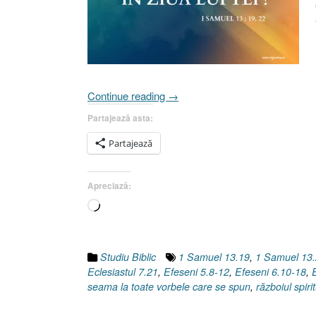
„Armata
Continue reading
→
fără
Partajează asta:
arme
!
Partajează
[Saul,
1
Apreciază:
Samuel
13.19,
Încarc...
Efeseni
6.10-
18,
Studiu Biblic
1 Samuel 13.19
,
1 Samuel 13.
războiul
Eclesiastul 7.21
,
Efeseni 5.8-12
,
Efeseni 6.10-18
,
spiritual]”
seama la toate vorbele care se spun
,
războiul spiri