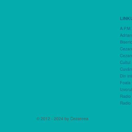
LINK
A.P.M.
Adria
Biseri
Cezar
Cezar
Cultul
Cuvânt
Din in
Foaia 
Izvorul
Radio 
Radio 
© 2012 - 2024 by Cezareea