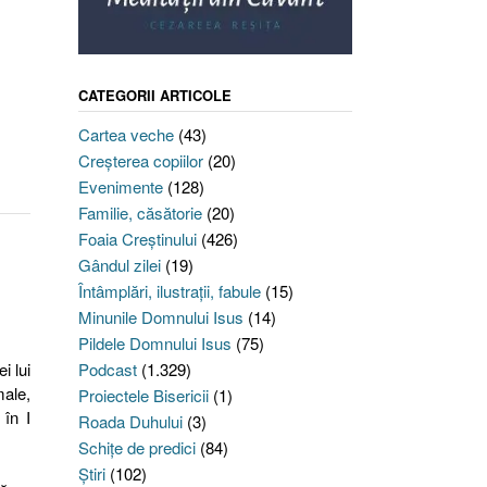
CATEGORII ARTICOLE
Cartea veche
(43)
Creşterea copiilor
(20)
Evenimente
(128)
Familie, căsătorie
(20)
Foaia Creştinului
(426)
Gândul zilei
(19)
Întâmplări, ilustraţii, fabule
(15)
Minunile Domnului Isus
(14)
Pildele Domnului Isus
(75)
i lui
Podcast
(1.329)
male,
Proiectele Bisericii
(1)
 în I
Roada Duhului
(3)
Schiţe de predici
(84)
Ştiri
(102)