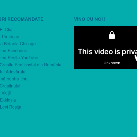
URI RECOMANDATE
VINO CU NOI !
E. Cluj
n Tămăşan
ca Betania Chicago
eea Facebook
eea Reşiţa YouTube
 Creştin Penticostal din România
ul Adevărului
imă pentru tine
Creştinului
 Vieţii
Ekklesia
Levi Reşiţa