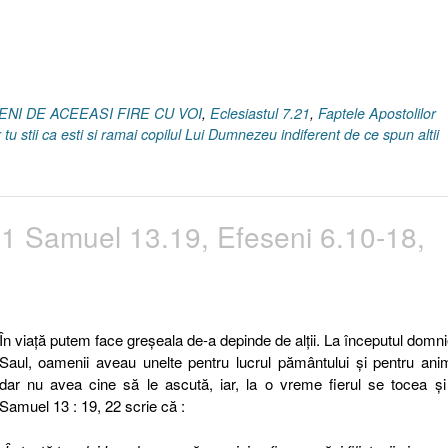
MENI DE ACEEASI FIRE CU VOI
,
Eclesiastul 7.21
,
Faptele Apostolilor
r tu stii ca esti si ramai copilul Lui Dumnezeu indiferent de ce spun altii
 1 Samuel 13.19, Efeseni 6.10-18,
În viaţă putem face greşeala de-a depinde de alţii. La începutul domnie
Saul, oamenii aveau unelte pentru lucrul pământului şi pentru ani
dar nu avea cine să le ascută, iar, la o vreme fierul se tocea şi
Samuel 13 : 19, 22 scrie că :