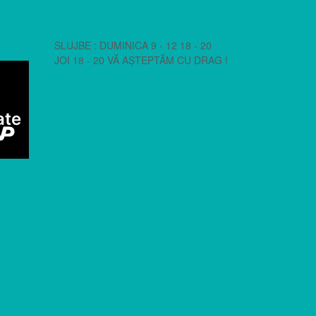
SLUJBE : DUMINICA 9 - 12 18 - 20
JOI 18 - 20 VĂ AȘTEPTĂM CU DRAG !