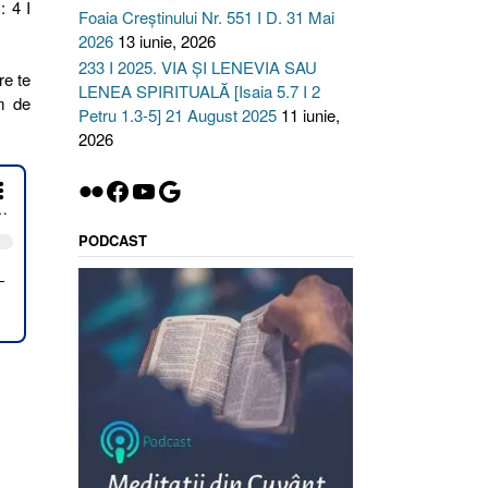
: 4 I
Foaia Creștinului Nr. 551 I D. 31 Mai
2026
13 iunie, 2026
233 I 2025. VIA ȘI LENEVIA SAU
re te
LENEA SPIRITUALĂ [Isaia 5.7 I 2
em de
Petru 1.3-5] 21 August 2025
11 iunie,
2026
Flickr
Facebook
YouTube
Google
PODCAST