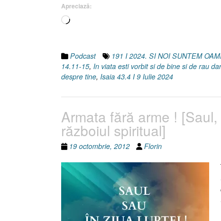
Apreciază:
Apostolilor
Încarc...
14.11-
15
I
Isaia
Podcast
191 I 2024. SI NOI SUNTEM OA
43.4]
14.11-15
,
In viata esti vorbit si de bine si de rau da
9
despre tine
,
Isaia 43.4 I 9 Iulie 2024
Iulie
2024”
Armata fără arme ! [Saul,
războiul spiritual]
19 octombrie, 2012
Florin