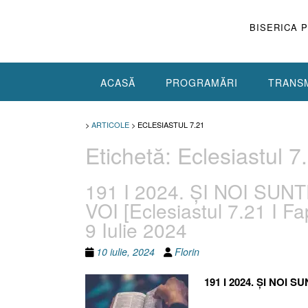
Skip
to
BISERICA 
content
ACASĂ
PROGRAMĂRI
TRANSM
>
ARTICOLE
>
ECLESIASTUL 7.21
Etichetă:
Eclesiastul 7
191 I 2024. ȘI NOI SU
VOI [Eclesiastul 7.21 I Fa
9 Iulie 2024
10 iulie, 2024
Florin
191 I 2024. ȘI NOI 