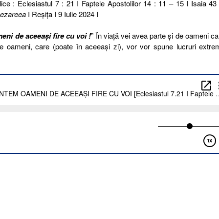
ice : Eclesiastul 7 : 21 I Faptele Apostolilor 14 : 11 – 15 I Isaia 43 
ezareea
I Reşiţa I 9 Iulie 2024 I
eni de aceeași fire cu voi !
” În viață vei avea parte și de oameni ca
 de oameni, care (poate în aceeași zi), vor vor spune lucruri extr
l