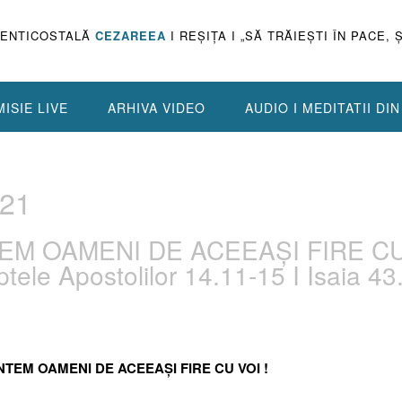
PENTICOSTALĂ
CEZAREEA
I REŞIŢA I „SĂ TRĂIEŞTI ÎN PACE, 
ISIE LIVE
ARHIVA VIDEO
AUDIO I MEDITATII DI
.21
NTEM OAMENI DE ACEEAȘI FIRE C
ptele Apostolilor 14.11-15 I Isaia 43
SUNTEM OAMENI DE ACEEAȘI FIRE CU VOI !