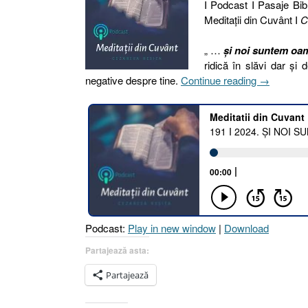
I Podcast I Pasaje Bibl
Meditaţii din Cuvânt I
C
„ …
și noi suntem oam
ridică în slăvi dar și
„191
negative despre tine.
Continue reading
→
I
2024.
ȘI
NOI
SUNTEM
OAMENI
DE
ACEEAȘI
FIRE
Podcast:
Play in new window
|
Download
CU
VOI
Partajează asta:
[Eclesiastu
Partajează
7.21
I
Faptele