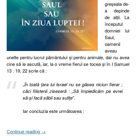
greşeala de-
a depinde
de alţii. La
începutul
domniei lui
Saul,
oamenii
aveau
unelte pentru lucrul pământului şi pentru animale, dar nu avea
cine să le ascută, iar, la o vreme fierul se tocea şi în I Samuel
13 : 19, 22 scrie că :
„
În toată ţara lui Israel nu se găsea niciun fierar ;
căci filistenii ziseseră : „Să împiedicăm pe evrei
să-şi facă săbii sau suliţe
”.
Iar concluzia este următoarea :
„Armata
Continue reading
→