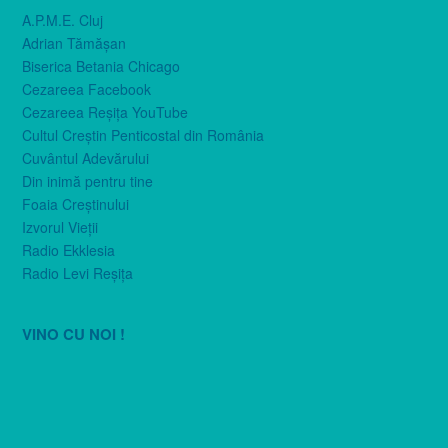
A.P.M.E. Cluj
Adrian Tămăşan
Biserica Betania Chicago
Cezareea Facebook
Cezareea Reşiţa YouTube
Cultul Creştin Penticostal din România
Cuvântul Adevărului
Din inimă pentru tine
Foaia Creştinului
Izvorul Vieţii
Radio Ekklesia
Radio Levi Reşiţa
VINO CU NOI !