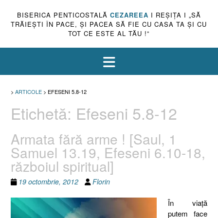
BISERICA PENTICOSTALĂ
CEZAREEA
I REŞIŢA I „SĂ
TRĂIEŞTI ÎN PACE, ŞI PACEA SĂ FIE CU CASA TA ŞI CU
TOT CE ESTE AL TĂU !”
>
ARTICOLE
>
EFESENI 5.8-12
Etichetă:
Efeseni 5.8-12
Armata fără arme ! [Saul, 1
Samuel 13.19, Efeseni 6.10-18,
războiul spiritual]
19 octombrie, 2012
Florin
În viaţă
putem face