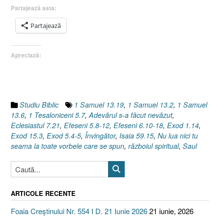
fără
Partajează asta:
arme
!
Partajează
[Saul,
1
Apreciază:
Samuel
13.19,
Efeseni
6.10-
18,
Studiu Biblic
1 Samuel 13.19
,
1 Samuel 13.2
,
1 Samuel
războiul
13.6
,
1 Tesaloniceni 5.7
,
Adevărul s-a făcut nevăzut
,
spiritual]”
Eclesiastul 7.21
,
Efeseni 5.8-12
,
Efeseni 6.10-18
,
Exod 1.14
,
Exod 15.3
,
Exod 5.4-5
,
Învingător
,
Isaia 59.15
,
Nu lua nici tu
seama la toate vorbele care se spun
,
războiul spiritual
,
Saul
ARTICOLE RECENTE
Foaia Creștinului Nr. 554 I D. 21 Iunie 2026
21 iunie, 2026