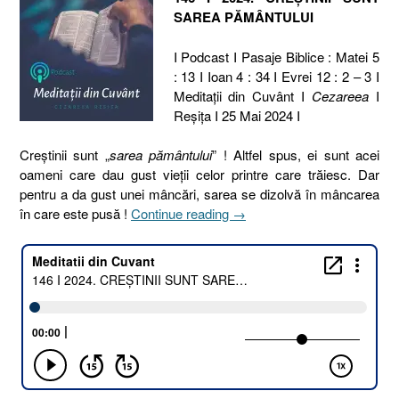
SAREA PĂMÂNTULUI
I Podcast I Pasaje Biblice : Matei 5
: 13 I Ioan 4 : 34 I Evrei 12 : 2 – 3 I
Meditaţii din Cuvânt I
Cezareea
I
Reşiţa I 25 Mai 2024 I
Creștinii sunt „
sarea pământului
” ! Altfel spus, ei sunt acei
oameni care dau gust vieții celor printre care trăiesc. Dar
pentru a da gust unei mâncări, sarea se dizolvă în mâncarea
„146
în care este pusă !
Continue reading
→
I
2024.
CREȘTINII
SUNT
SAREA
PĂMÂNTULUI
[Matei
5.13
I