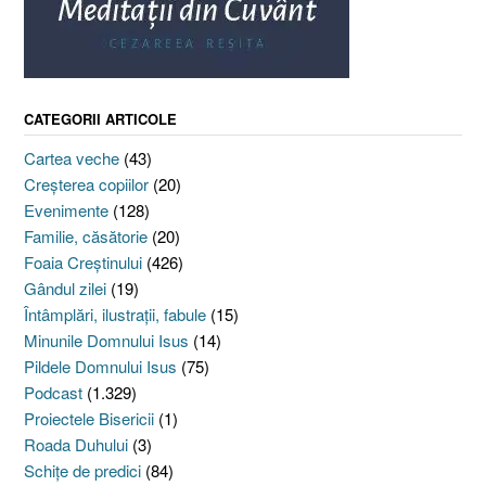
CATEGORII ARTICOLE
Cartea veche
(43)
Creşterea copiilor
(20)
Evenimente
(128)
Familie, căsătorie
(20)
Foaia Creştinului
(426)
Gândul zilei
(19)
Întâmplări, ilustraţii, fabule
(15)
Minunile Domnului Isus
(14)
Pildele Domnului Isus
(75)
Podcast
(1.329)
Proiectele Bisericii
(1)
Roada Duhului
(3)
Schiţe de predici
(84)