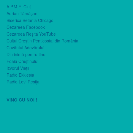
A.P.M.E. Cluj
Adrian Tămăşan
Biserica Betania Chicago
Cezareea Facebook
Cezareea Reşiţa YouTube
Cultul Creştin Penticostal din România
Cuvântul Adevărului
Din inimă pentru tine
Foaia Creştinului
Izvorul Vieţii
Radio Ekklesia
Radio Levi Reşiţa
VINO CU NOI !