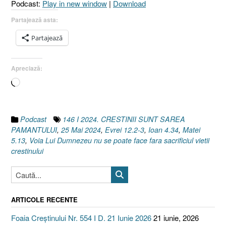
Podcast:
Play in new window
|
Download
Ioan
4.34
Partajează asta:
I
Partajează
Evrei
12.2–
3]
Apreciază:
25
Încarc...
Mai
2024”
Podcast
146 I 2024. CRESTINII SUNT SAREA
PAMANTULUI
,
25 Mai 2024
,
Evrei 12.2-3
,
Ioan 4.34
,
Matei
5.13
,
Voia Lui Dumnezeu nu se poate face fara sacrificiul vietii
crestinului
ARTICOLE RECENTE
Foaia Creștinului Nr. 554 I D. 21 Iunie 2026
21 iunie, 2026