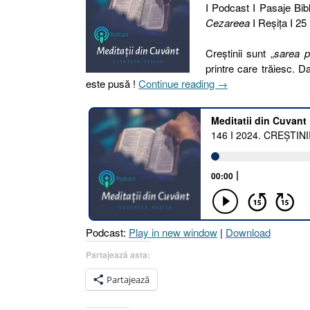
I Podcast I Pasaje Bibl
Cezareea
I Reşiţa I 25
Creștinii sunt „
sarea p
printre care trăiesc. 
„146
este pusă !
Continue reading
→
I
2024.
CREȘTINII
SUNT
SAREA
PĂMÂNTULUI
[Matei
5.13
I
Podcast:
Play in new window
|
Download
Ioan
4.34
Partajează asta:
I
Partajează
Evrei
12.2–