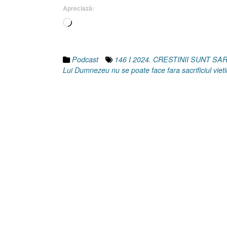
3]
Apreciază:
25
Încarc...
Mai
2024”
Podcast
146 I 2024. CRESTINII SUNT S
Lui Dumnezeu nu se poate face fara sacrificiul vietii