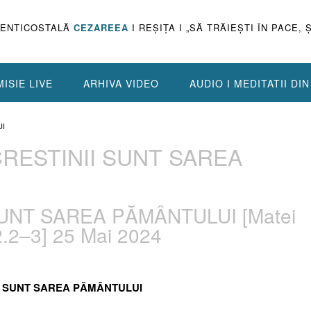
PENTICOSTALĂ
CEZAREEA
I REŞIŢA I „SĂ TRĂIEŞTI ÎN PACE, 
ISIE LIVE
ARHIVA VIDEO
AUDIO I MEDITATII DI
UI
 CRESTINII SUNT SAREA
 SUNT SAREA PĂMÂNTULUI [Matei
12.2–3] 25 Mai 2024
NII SUNT SAREA PĂMÂNTULUI