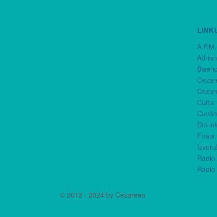
LINK
A.P.M.
Adria
Biseri
Cezar
Cezar
Cultul
Cuvânt
Din in
Foaia 
Izvorul
Radio 
Radio 
© 2012 - 2024 by Cezareea