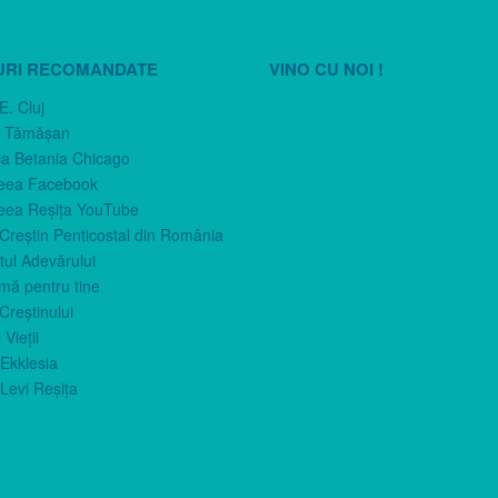
URI RECOMANDATE
VINO CU NOI !
E. Cluj
n Tămăşan
ca Betania Chicago
eea Facebook
eea Reşiţa YouTube
 Creştin Penticostal din România
ul Adevărului
imă pentru tine
Creştinului
 Vieţii
Ekklesia
Levi Reşiţa