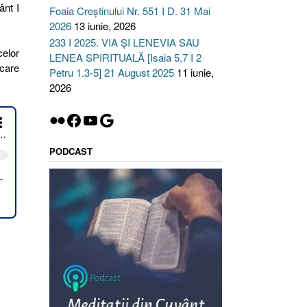
ânt I
Foaia Creștinului Nr. 551 I D. 31 Mai
2026
13 iunie, 2026
233 I 2025. VIA ȘI LENEVIA SAU
celor
LENEA SPIRITUALĂ [Isaia 5.7 I 2
 care
Petru 1.3-5] 21 August 2025
11 iunie,
2026
Flickr
Facebook
YouTube
Google
PODCAST