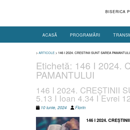
Skip
to
BISERICA 
content
ACASĂ
PROGRAMĂRI
TRANSM
>
ARTICOLE
>
146 I 2024. CRESTINII SUNT SAREA PAMANTUL
Etichetă:
146 I 2024.
PAMANTULUI
146 I 2024. CREȘTINII
5.13 I Ioan 4.34 I Evrei 
10 iunie, 2024
Florin
146 I 2024. CREȘTI