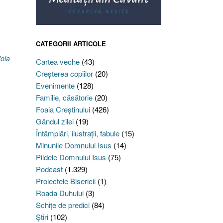
CATEGORII ARTICOLE
oia
Cartea veche
(43)
Creşterea copiilor
(20)
Evenimente
(128)
Familie, căsătorie
(20)
Foaia Creştinului
(426)
Gândul zilei
(19)
Întâmplări, ilustraţii, fabule
(15)
Minunile Domnului Isus
(14)
Pildele Domnului Isus
(75)
Podcast
(1.329)
Proiectele Bisericii
(1)
Roada Duhului
(3)
Schiţe de predici
(84)
Ştiri
(102)