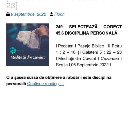
23]
6 septembrie, 2022
Florin
249. SELECTEAZĂ CORECT
45.6 DISCIPLINA PERSONALĂ
I Podcast I Pasaje Biblice : II Petru
1 : 2 – 10 și Galateni 5 : 22 – 23
I Meditaţii din Cuvânt I
Cezareea
I
Reşiţa I 06 Septembrie 2022 I
O a șasea sursă de obținere a răbdării este disciplina
„249.
personală
Continue reading
→
SELECTEAZĂ
CORECT
45.6
DISCIPLINA
PERSONALĂ
[2
Petru