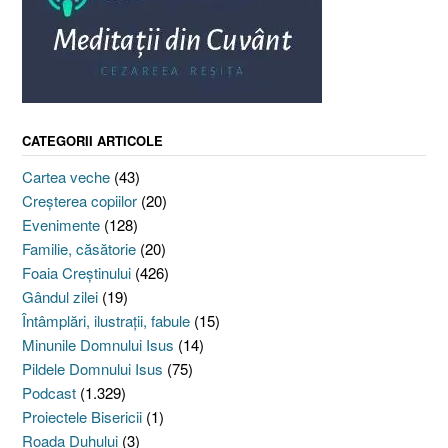
CATEGORII ARTICOLE
Cartea veche
(43)
Creşterea copiilor
(20)
Evenimente
(128)
Familie, căsătorie
(20)
Foaia Creştinului
(426)
Gândul zilei
(19)
Întâmplări, ilustraţii, fabule
(15)
Minunile Domnului Isus
(14)
Pildele Domnului Isus
(75)
Podcast
(1.329)
Proiectele Bisericii
(1)
Roada Duhului
(3)