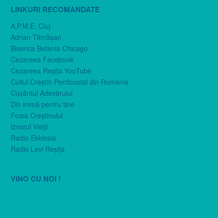
LINKURI RECOMANDATE
A.P.M.E. Cluj
Adrian Tămăşan
Biserica Betania Chicago
Cezareea Facebook
Cezareea Reşiţa YouTube
Cultul Creştin Penticostal din România
Cuvântul Adevărului
Din inimă pentru tine
Foaia Creştinului
Izvorul Vieţii
Radio Ekklesia
Radio Levi Reşiţa
VINO CU NOI !