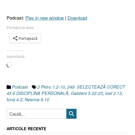
1.2-
10
Podcast:
Play in new window
|
Download
I
Galateni
Partajează asta:
5.22-
Partajează
23]”
Apreciază:
Încarc...
Podcast
2 Petru 1.2-10
,
249. SELECTEAZĂ CORECT
45.6 DISCIPLINA PERSONALĂ
,
Galateni 5.22-23
,
Ioel 2.13
,
Iona 4.2
,
Neemia 8.10
ARTICOLE RECENTE