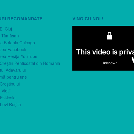
URI RECOMANDATE
VINO CU NOI !
E. Cluj
n Tămăşan
ca Betania Chicago
eea Facebook
eea Reşiţa YouTube
 Creştin Penticostal din România
ul Adevărului
imă pentru tine
Creştinului
 Vieţii
Ekklesia
Levi Reşiţa