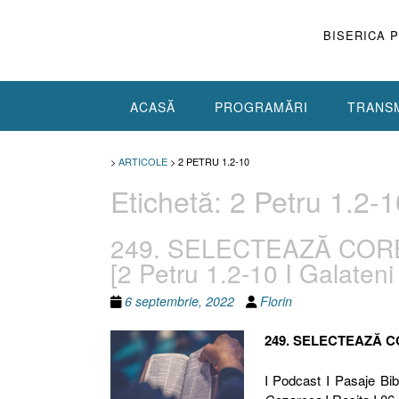
Skip
to
BISERICA 
content
ACASĂ
PROGRAMĂRI
TRANSM
>
ARTICOLE
>
2 PETRU 1.2-10
Etichetă:
2 Petru 1.2-1
249. SELECTEAZĂ COR
[2 Petru 1.2-10 I Galateni
6 septembrie, 2022
Florin
249. SELECTEAZĂ C
I Podcast I Pasaje Bibl