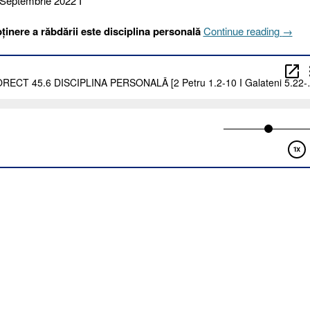
 Septembrie 2022 I
„249.
ținere a răbdării este disciplina personală
Continue reading
→
SELE
COR
45.6
DISCI
PERS
[2
Petru
1.2-
10
I
Galate
5.22-
23]”