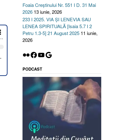
Foaia Creștinului Nr. 551 I D. 31 Mai
2026
13 iunie, 2026
233 I 2025. VIA ȘI LENEVIA SAU
CTEAZĂ
LENEA SPIRITUALĂ [Isaia 5.7 I 2
ECT
Petru 1.3-5] 21 August 2025
11 iunie,
2026
PLINA
ONALĂ
Flickr
Facebook
YouTube
Google
PODCAST
ni