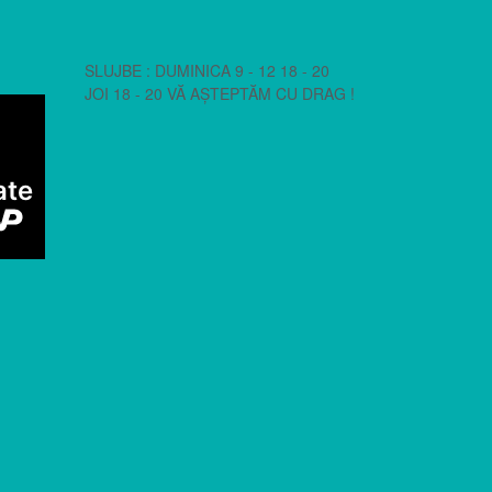
SLUJBE : DUMINICA 9 - 12 18 - 20
JOI 18 - 20 VĂ AȘTEPTĂM CU DRAG !