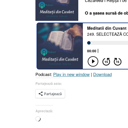
Cezareea
I Reşiţa I 06
O a șasea sursă de ob
Podcast:
Play in new window
|
Download
Partajează asta:
Partajează
Apreciază:
Încarc...