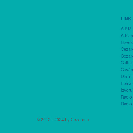
LINK
A.P.M.
Adria
Biseri
Cezar
Cezar
Cultul
Cuvânt
Din in
Foaia 
Izvorul
Radio 
Radio 
© 2012 - 2024 by Cezareea