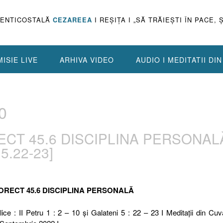
PENTICOSTALĂ
CEZAREEA
I REŞIŢA I „SĂ TRĂIEŞTI ÎN PACE, 
ISIE LIVE
ARHIVA VIDEO
AUDIO I MEDITATII DI
0
ECT 45.6 DISCIPLINA PERSONAL
 5.22-23]
ORECT 45.6 DISCIPLINA PERSONALĂ
ice : II Petru 1 : 2 – 10 și Galateni 5 : 22 – 23 I Meditaţii din Cuv