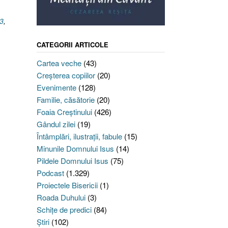
13
,
CATEGORII ARTICOLE
Cartea veche
(43)
Creşterea copiilor
(20)
Evenimente
(128)
Familie, căsătorie
(20)
Foaia Creştinului
(426)
Gândul zilei
(19)
Întâmplări, ilustraţii, fabule
(15)
Minunile Domnului Isus
(14)
Pildele Domnului Isus
(75)
Podcast
(1.329)
Proiectele Bisericii
(1)
Roada Duhului
(3)
Schiţe de predici
(84)
Ştiri
(102)