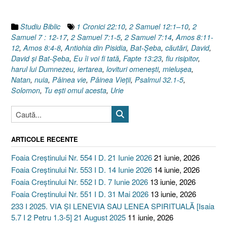
Samuel
12.1–
Studiu Biblic
1 Cronici 22:10
,
2 Samuel 12:1–10
,
2
10]”
Samuel 7 : 12-17
,
2 Samuel 7:1-5
,
2 Samuel 7:14
,
Amos 8:11-
12
,
Amos 8:4-8
,
Antiohia din Pisidia
,
Bat-Şeba
,
căutări
,
David
,
David şi Bat-Şeba
,
Eu îi voi fi tată
,
Fapte 13:23
,
fiu risipitor
,
harul lui Dumnezeu
,
iertarea
,
lovituri omeneşti
,
mieluşea
,
Natan
,
nuia
,
Pâinea vie
,
Pâinea Vieţii
,
Psalmul 32.1-5
,
Solomon
,
Tu eşti omul acesta
,
Urie
ARTICOLE RECENTE
Foaia Creștinului Nr. 554 I D. 21 Iunie 2026
21 iunie, 2026
Foaia Creștinului Nr. 553 I D. 14 Iunie 2026
14 iunie, 2026
Foaia Creștinului Nr. 552 I D. 7 Iunie 2026
13 iunie, 2026
Foaia Creștinului Nr. 551 I D. 31 Mai 2026
13 iunie, 2026
233 I 2025. VIA ȘI LENEVIA SAU LENEA SPIRITUALĂ [Isaia
5.7 I 2 Petru 1.3-5] 21 August 2025
11 iunie, 2026