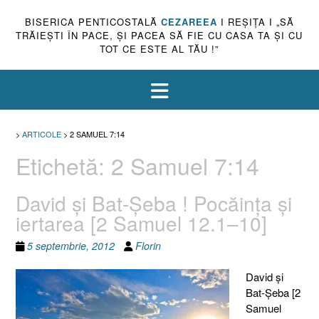
BISERICA PENTICOSTALĂ
CEZAREEA
I REŞIŢA I „SĂ
TRĂIEŞTI ÎN PACE, ŞI PACEA SĂ FIE CU CASA TA ŞI CU
TOT CE ESTE AL TĂU !”
>
ARTICOLE
>
2 SAMUEL 7:14
Etichetă:
2 Samuel 7:14
David şi Bat-Şeba ! Pocăinţa şi
iertarea [2 Samuel 12.1–10]
5 septembrie, 2012
Florin
David şi
Bat-Şeba [2
Samuel