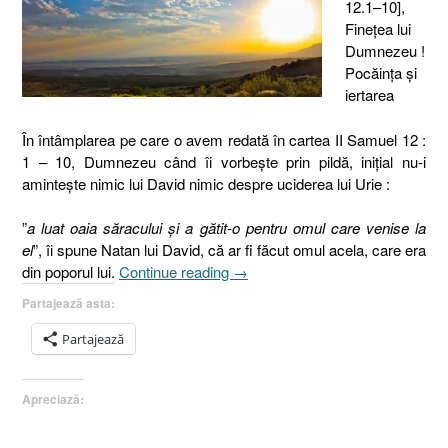
12.1–10],
Fineţea lui
Dumnezeu !
Pocăinţa şi
iertarea
În întâmplarea pe care o avem redată în cartea II Samuel 12 :
1 – 10, Dumnezeu când îi vorbeşte prin pildă, iniţial nu-i
aminteşte nimic lui David nimic despre uciderea lui Urie :
”
a luat oaia săracului şi a gătit-o pentru omul care venise la
el
”, îi spune Natan lui David, că ar fi făcut omul acela, care era
„David
din poporul lui.
Continue reading
→
şi
Partajează asta:
Bat-
Şeba
Partajează
!
Pocăinţa
Apreciază:
şi
iertarea
[2