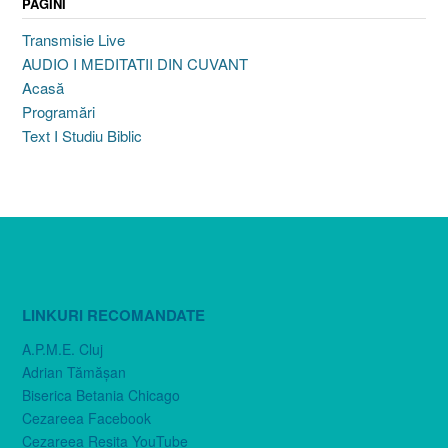
PAGINI
Transmisie Live
AUDIO I MEDITATII DIN CUVANT
Acasă
Programări
Text I Studiu Biblic
LINKURI RECOMANDATE
A.P.M.E. Cluj
Adrian Tămăşan
Biserica Betania Chicago
Cezareea Facebook
Cezareea Reşiţa YouTube