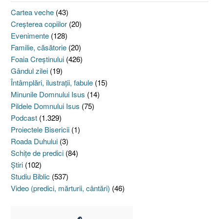
Cartea veche
(43)
Creşterea copiilor
(20)
Evenimente
(128)
Familie, căsătorie
(20)
Foaia Creştinului
(426)
Gândul zilei
(19)
Întâmplări, ilustraţii, fabule
(15)
Minunile Domnului Isus
(14)
Pildele Domnului Isus
(75)
Podcast
(1.329)
Proiectele Bisericii
(1)
Roada Duhului
(3)
Schiţe de predici
(84)
Ştiri
(102)
Studiu Biblic
(537)
Video (predici, mărturii, cântări)
(46)