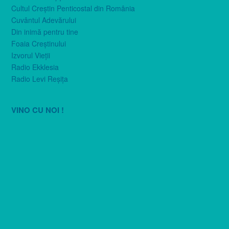
Cultul Creştin Penticostal din România
Cuvântul Adevărului
Din inimă pentru tine
Foaia Creştinului
Izvorul Vieţii
Radio Ekklesia
Radio Levi Reşiţa
VINO CU NOI !