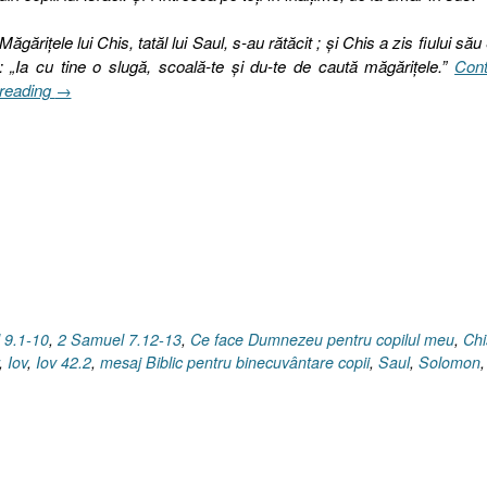
Măgăriţele lui Chis, tatăl lui Saul, s-au rătăcit ; şi Chis a zis fiului său
: „Ia cu tine o slugă, scoală-te şi du-te de caută măgăriţele.”
Cont
„Ce
reading
→
face
Dumnezeu
pentru
copilul
meu
?
(I),
1
Samuel
9.1-
 9.1-10
,
2 Samuel 7.12-13
,
Ce face Dumnezeu pentru copilul meu
,
Chi
10”
,
Iov
,
Iov 42.2
,
mesaj Biblic pentru binecuvântare copii
,
Saul
,
Solomon
,