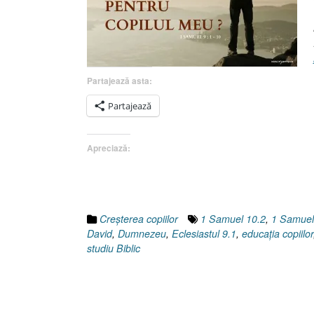
Partajează asta:
Partajează
Apreciază:
Creşterea copiilor
1 Samuel 10.2
,
1 Samuel
David
,
Dumnezeu
,
Eclesiastul 9.1
,
educaţia copiilor
studiu Biblic