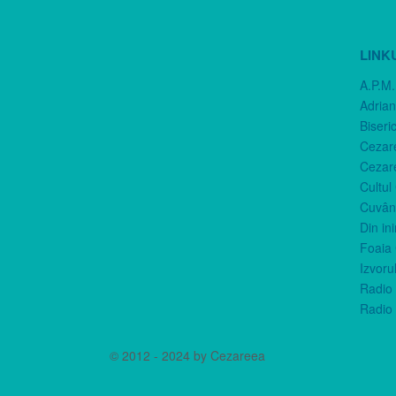
LINK
A.P.M.
Adria
Biseri
Cezar
Cezar
Cultul
Cuvânt
Din in
Foaia 
Izvorul
Radio 
Radio 
© 2012 - 2024 by Cezareea