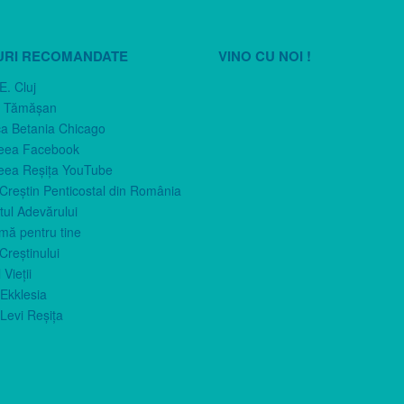
URI RECOMANDATE
VINO CU NOI !
E. Cluj
n Tămăşan
ca Betania Chicago
eea Facebook
eea Reşiţa YouTube
 Creştin Penticostal din România
ul Adevărului
imă pentru tine
Creştinului
 Vieţii
Ekklesia
Levi Reşiţa