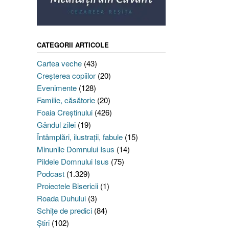
CATEGORII ARTICOLE
Cartea veche
(43)
Creşterea copiilor
(20)
Evenimente
(128)
Familie, căsătorie
(20)
Foaia Creştinului
(426)
Gândul zilei
(19)
Întâmplări, ilustraţii, fabule
(15)
Minunile Domnului Isus
(14)
Pildele Domnului Isus
(75)
Podcast
(1.329)
Proiectele Bisericii
(1)
Roada Duhului
(3)
Schiţe de predici
(84)
Ştiri
(102)