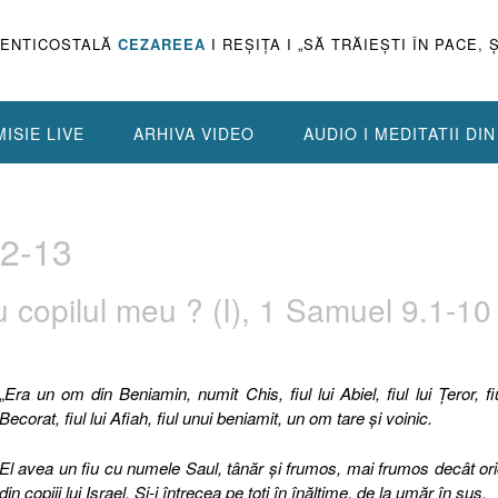
PENTICOSTALĂ
CEZAREEA
I REŞIŢA I „SĂ TRĂIEŞTI ÎN PACE, 
ISIE LIVE
ARHIVA VIDEO
AUDIO I MEDITATII DI
12-13
copilul meu ? (I), 1 Samuel 9.1-10
„
Era un om din Beniamin, numit Chis, fiul lui Abiel, fiul lui Ţeror, fiu
Becorat, fiul lui Afiah, fiul unui beniamit, un om tare şi voinic.
El avea un fiu cu numele Saul, tânăr şi frumos, mai frumos decât or
din copiii lui Israel. Şi-i întrecea pe toţi în înălţime, de la umăr în sus.