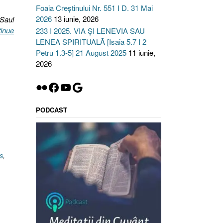
Foaia Creștinului Nr. 551 I D. 31 Mai
2026
13 iunie, 2026
 Saul
inue
233 I 2025. VIA ȘI LENEVIA SAU
LENEA SPIRITUALĂ [Isaia 5.7 I 2
Petru 1.3-5] 21 August 2025
11 iunie,
2026
Flickr
Facebook
YouTube
Google
PODCAST
s
,