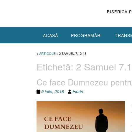
Skip
to
BISERICA 
content
ACASĂ
PROGRAMĂRI
TRANSM
>
ARTICOLE
>
2 SAMUEL 7.12-13
Etichetă:
2 Samuel 7.
Ce face Dumnezeu pentru 
9 iulie, 2018
Florin