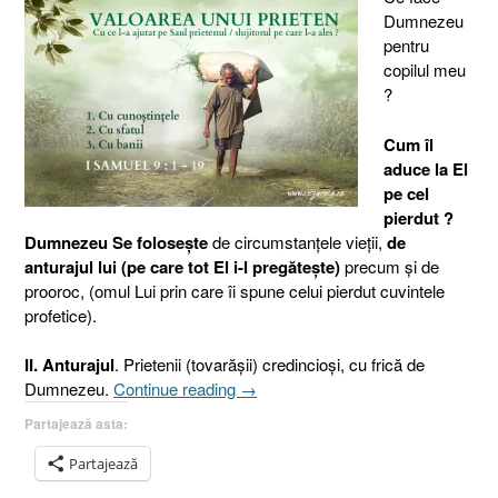
Dumnezeu
pentru
copilul meu
?
Cum îl
aduce la El
pe cel
pierdut ?
Dumnezeu Se foloseşte
de circumstanţele vieţii,
de
anturajul lui (pe care tot El i-l pregăteşte)
precum şi de
prooroc, (omul Lui prin care îi spune celui pierdut cuvintele
profetice).
II. Anturajul
. Prietenii (tovarăşii) credincioşi, cu frică de
„Ce
Dumnezeu.
Continue reading
→
face
Partajează asta:
Dumnezeu
pentru
Partajează
copilul