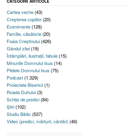
CATEGORII ARTICOLE
Cartea veche
(43)
Creşterea copiilor
(20)
Evenimente
(128)
Familie, căsătorie
(20)
Foaia Creştinului
(426)
Gândul zilei
(19)
Întâmplări, ilustraţii, fabule
(15)
Minunile Domnului Isus
(14)
Pildele Domnului Isus
(75)
Podcast
(1.329)
Proiectele Bisericii
(1)
Roada Duhului
(3)
Schiţe de predici
(84)
Ştiri
(102)
Studiu Biblic
(537)
Video (predici, mărturii, cântări)
(46)