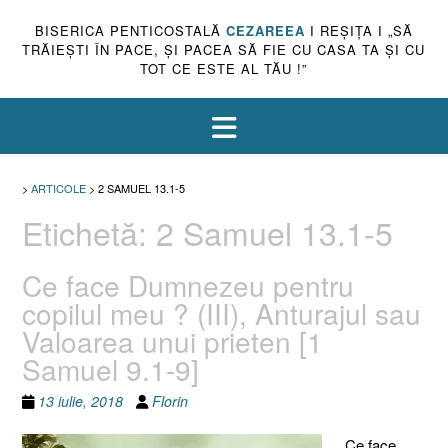
BISERICA PENTICOSTALĂ
CEZAREEA
I REŞIŢA I „SĂ
TRĂIEŞTI ÎN PACE, ŞI PACEA SĂ FIE CU CASA TA ŞI CU
TOT CE ESTE AL TĂU !”
>
ARTICOLE
>
2 SAMUEL 13.1-5
Etichetă:
2 Samuel 13.1-5
Ce face Dumnezeu pentru
copilul meu ? (III), Anturajul sau
Valoarea unui prieten [1
Samuel 9.1-9]
13 iulie, 2018
Florin
Ce face