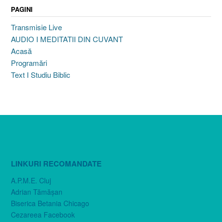
PAGINI
Transmisie Live
AUDIO I MEDITATII DIN CUVANT
Acasă
Programări
Text I Studiu Biblic
LINKURI RECOMANDATE
A.P.M.E. Cluj
Adrian Tămăşan
Biserica Betania Chicago
Cezareea Facebook