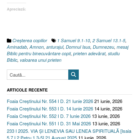
meu
Apreciază:
?
(III),
Anturajul
sau
Valoarea
Creşterea copiilor
1 Samuel 9.1-10
,
2 Samuel 13.1-5
,
unui
Aminadab
,
Amnon
,
anturajul
,
Domnul Isus
,
Dumnezeu
,
mesaj
prieten
Biblic pentru binecuvântare copii
,
prieten adevărat
,
studiu
[1
Biblic
,
valoarea unui prieten
Samuel
9.1-
9]”
ARTICOLE RECENTE
Foaia Creștinului Nr. 554 I D. 21 Iunie 2026
21 iunie, 2026
Foaia Creștinului Nr. 553 I D. 14 Iunie 2026
14 iunie, 2026
Foaia Creștinului Nr. 552 I D. 7 Iunie 2026
13 iunie, 2026
Foaia Creștinului Nr. 551 I D. 31 Mai 2026
13 iunie, 2026
233 I 2025. VIA ȘI LENEVIA SAU LENEA SPIRITUALĂ [Isaia
5.7 I 2 Petru 1.3-5] 21 August 2025
11 iunie, 2026