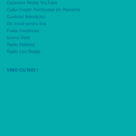
Cezareea Reşiţa YouTube
Cultul Creştin Penticostal din România
Cuvântul Adevărului
Din inimă pentru tine
Foaia Creştinului
Izvorul Vieţii
Radio Ekklesia
Radio Levi Reşiţa
VINO CU NOI !