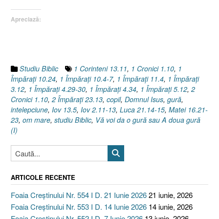
sau
Apreciază:
A
doua
gură
(I),
Luca
Studiu Biblic
1 Corinteni 13.11
,
1 Cronici 1.10
,
1
21.14-
Împăraţi 10.24
,
1 Împăraţi 10.4-7
,
1 Împăraţi 11.4
,
1 Împăraţi
15”
3.12
,
1 Împăraţi 4.29-30
,
1 Împăraţi 4.34
,
1 Împăraţi 5.12
,
2
Cronici 1.10
,
2 Împăraţi 23.13
,
copil
,
Domnul Isus
,
gură
,
intelepciune
,
Iov 13.5
,
Iov 2.11-13
,
Luca 21.14-15
,
Matei 16.21-
23
,
om mare
,
studiu Biblic
,
Vă voi da o gură sau A doua gură
(I)
ARTICOLE RECENTE
Foaia Creștinului Nr. 554 I D. 21 Iunie 2026
21 iunie, 2026
Foaia Creștinului Nr. 553 I D. 14 Iunie 2026
14 iunie, 2026
Foaia Creștinului Nr. 552 I D. 7 Iunie 2026
13 iunie, 2026