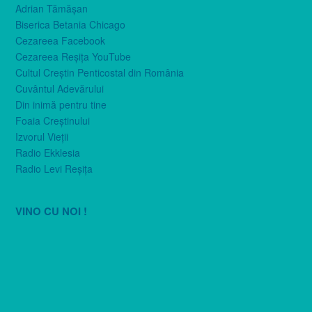
Adrian Tămăşan
Biserica Betania Chicago
Cezareea Facebook
Cezareea Reşiţa YouTube
Cultul Creştin Penticostal din România
Cuvântul Adevărului
Din inimă pentru tine
Foaia Creştinului
Izvorul Vieţii
Radio Ekklesia
Radio Levi Reşiţa
VINO CU NOI !