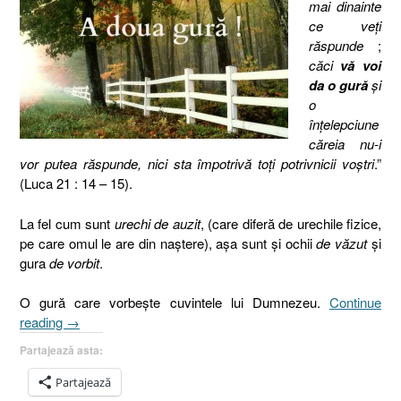
mai dinainte
ce veţi
răspunde
;
căci
vă voi
da
o gură
şi
o
înţelepciune
căreia nu-i
vor putea răspunde, nici sta împotrivă toţi potrivnicii voştri
.”
(Luca 21 : 14 – 15).
La fel cum sunt
urechi de auzit
, (care diferă de urechile fizice,
pe care omul le are din naştere), aşa sunt şi ochii
de văzut
şi
gura
de vorbit
.
O gură care vorbeşte cuvintele lui Dumnezeu.
Continue
„Vă
reading
→
voi
Partajează asta:
da
o
Partajează
gură