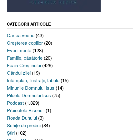
CATEGORII ARTICOLE
Cartea veche
(43)
Creşterea copiilor
(20)
Evenimente
(128)
Familie, căsătorie
(20)
Foaia Creştinului
(426)
Gândul zilei
(19)
Întâmplări, ilustraţii, fabule
(15)
Minunile Domnului Isus
(14)
Pildele Domnului Isus
(75)
Podcast
(1.329)
Proiectele Bisericii
(1)
Roada Duhului
(3)
Schiţe de predici
(84)
Ştiri
(102)