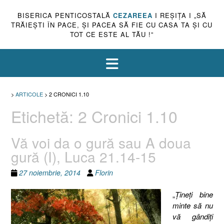
BISERICA PENTICOSTALĂ
CEZAREEA
I REŞIŢA I „SĂ
TRĂIEŞTI ÎN PACE, ŞI PACEA SĂ FIE CU CASA TA ŞI CU
TOT CE ESTE AL TĂU !”
>
ARTICOLE
>
2 CRONICI 1.10
Etichetă:
2 Cronici 1.10
Vă voi da o gură sau A doua
gură (I), Luca 21.14-15
27 noiembrie, 2014
Florin
„
Ţineţi bine
minte să nu
vă gândiţi