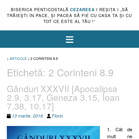
BISERICA PENTICOSTALĂ
CEZAREEA
I REŞIŢA I „SĂ
TRĂIEŞTI ÎN PACE, ŞI PACEA SĂ FIE CU CASA TA ŞI CU
TOT CE ESTE AL TĂU !”
>
ARTICOLE
>
2 CORINTENI 8.9
Etichetă:
2 Corinteni 8.9
Gânduri XXXVII [Apocalipsa
2.9, 3.17, Geneza 3.15, Ioan
7.38, 10.17]
13 martie, 2018
Florin
1. Cât de
mult ne