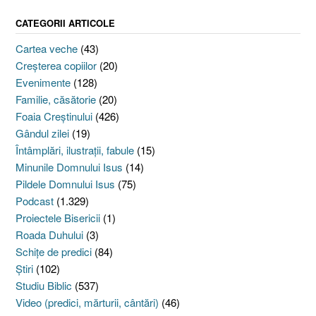
CATEGORII ARTICOLE
Cartea veche
(43)
Creşterea copiilor
(20)
Evenimente
(128)
Familie, căsătorie
(20)
Foaia Creştinului
(426)
Gândul zilei
(19)
Întâmplări, ilustraţii, fabule
(15)
Minunile Domnului Isus
(14)
Pildele Domnului Isus
(75)
Podcast
(1.329)
Proiectele Bisericii
(1)
Roada Duhului
(3)
Schiţe de predici
(84)
Ştiri
(102)
Studiu Biblic
(537)
Video (predici, mărturii, cântări)
(46)