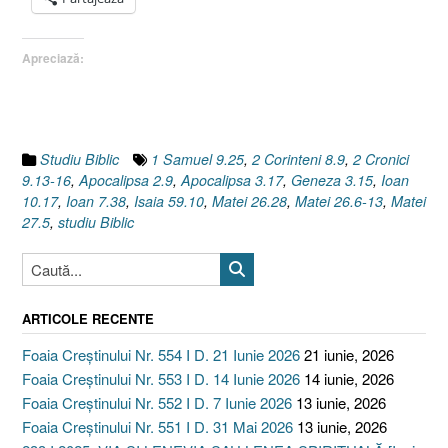
3.17,
Geneza
Apreciază:
3.15,
Ioan
7.38,
10.17]”
Studiu Biblic
1 Samuel 9.25
,
2 Corinteni 8.9
,
2 Cronici
9.13-16
,
Apocalipsa 2.9
,
Apocalipsa 3.17
,
Geneza 3.15
,
Ioan
10.17
,
Ioan 7.38
,
Isaia 59.10
,
Matei 26.28
,
Matei 26.6-13
,
Matei
27.5
,
studiu Biblic
ARTICOLE RECENTE
Foaia Creștinului Nr. 554 I D. 21 Iunie 2026
21 iunie, 2026
Foaia Creștinului Nr. 553 I D. 14 Iunie 2026
14 iunie, 2026
Foaia Creștinului Nr. 552 I D. 7 Iunie 2026
13 iunie, 2026
Foaia Creștinului Nr. 551 I D. 31 Mai 2026
13 iunie, 2026