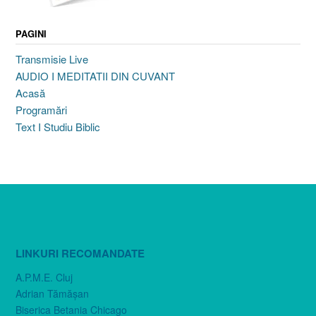
PAGINI
Transmisie Live
AUDIO I MEDITATII DIN CUVANT
Acasă
Programări
Text I Studiu Biblic
LINKURI RECOMANDATE
A.P.M.E. Cluj
Adrian Tămăşan
Biserica Betania Chicago