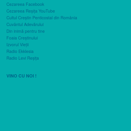
Cezareea Facebook
Cezareea Reşiţa YouTube
Cultul Creştin Penticostal din România
Cuvântul Adevărului
Din inimă pentru tine
Foaia Creştinului
Izvorul Vieţii
Radio Ekklesia
Radio Levi Reşiţa
VINO CU NOI !