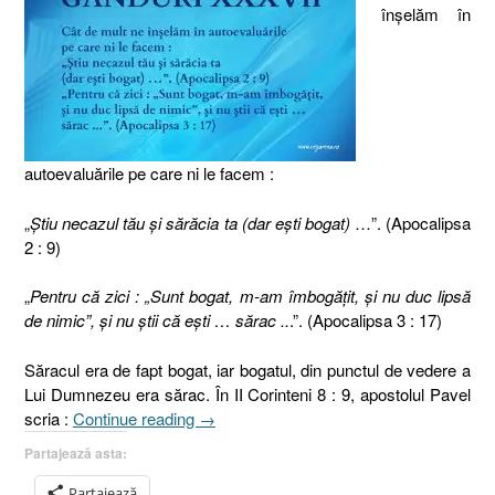
înşelăm în
autoevaluările pe care ni le facem :
„
Ştiu necazul tău şi sărăcia ta (dar eşti bogat)
…”. (Apocalipsa
2 : 9)
„
Pentru că zici : „Sunt bogat, m-am îmbogăţit, şi nu duc lipsă
de nimic”, şi nu ştii că eşti … sărac ..
.”. (Apocalipsa 3 : 17)
Săracul era de fapt bogat, iar bogatul, din punctul de vedere a
Lui Dumnezeu era sărac. În II Corinteni 8 : 9, apostolul Pavel
„Gânduri
scria :
Continue reading
→
XXXVII
Partajează asta:
[Apocalipsa
2.9,
Partajează