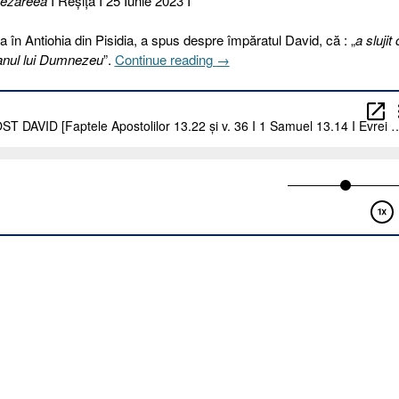
ezareea
I Reşiţa I 25 Iunie 2023 I
a în Antiohia din Pisidia, a spus despre împăratul David, că : „
a slujit
„176
lanul lui Dumnezeu
”.
Continue reading
→
I
2023.
CINE
A
FOST
DAVID
[Faptele
Apostolilor
13.22
și
v.
36
I
1
Samuel
13.14
I