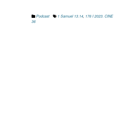
Podcast
1 Samuel 13.14
,
176 I 2023. CIN
36