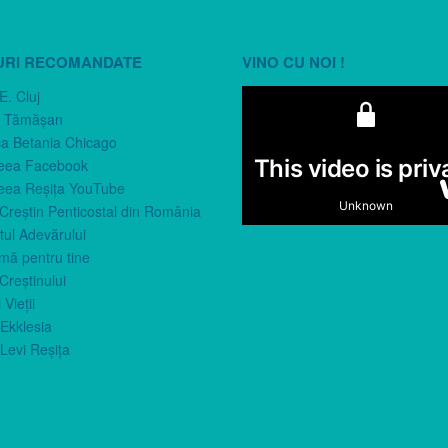
URI RECOMANDATE
VINO CU NOI !
E. Cluj
n Tămăşan
ca Betania Chicago
eea Facebook
eea Reşiţa YouTube
 Creştin Penticostal din România
ul Adevărului
imă pentru tine
Creştinului
 Vieţii
Ekklesia
Levi Reşiţa