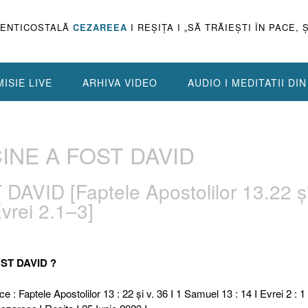
PENTICOSTALĂ
CEZAREEA
I REŞIŢA I „SĂ TRĂIEŞTI ÎN PACE, 
ISIE LIVE
ARHIVA VIDEO
AUDIO I MEDITATII DI
 CINE A FOST DAVID
DAVID [Faptele Apostolilor 13.22 ș
vrei 2.1–3]
OST DAVID ?
e : Faptele Apostolilor 13 : 22 și v. 36 I 1 Samuel 13 : 14 I Evrei 2 : 1 