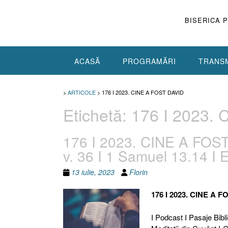
Skip
to
BISERICA 
content
ACASĂ
PROGRAMĂRI
TRANSM
>
ARTICOLE
>
176 I 2023. CINE A FOST DAVID
Etichetă:
176 I 2023.
176 I 2023. CINE A FOST 
v. 36 I 1 Samuel 13.14 I E
13 iulie, 2023
Florin
176 I 2023. CINE A F
I Podcast I Pasaje Biblic