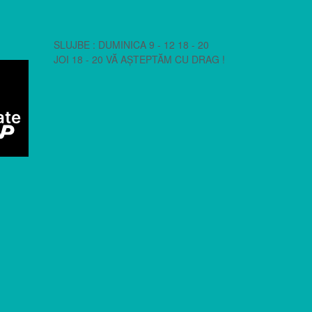
SLUJBE : DUMINICA 9 - 12 18 - 20
JOI 18 - 20 VĂ AȘTEPTĂM CU DRAG !