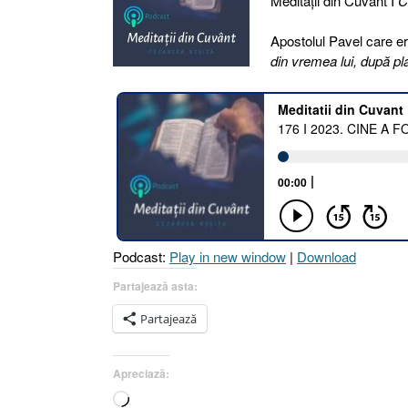
Meditaţii din Cuvânt I
C
Apostolul Pavel care er
din vremea lui, după p
Podcast:
Play in new window
|
Download
Partajează asta:
Partajează
Apreciază:
Încarc...