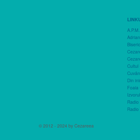
LINK
A.P.M.
Adria
Biseri
Cezar
Cezar
Cultul
Cuvânt
Din in
Foaia 
Izvorul
Radio 
Radio 
© 2012 - 2024 by Cezareea