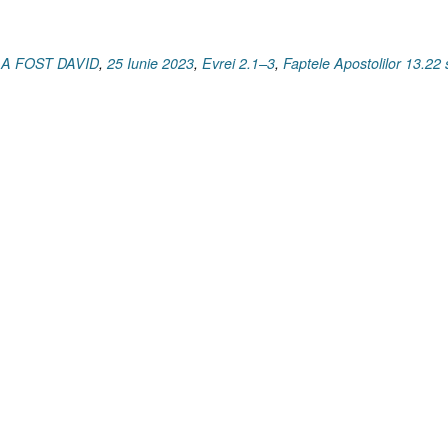
Evrei
2.1–
3]”
E A FOST DAVID
,
25 Iunie 2023
,
Evrei 2.1–3
,
Faptele Apostolilor 13.22 s