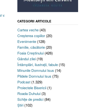
i v.
CATEGORII ARTICOLE
Cartea veche
(43)
Creşterea copiilor
(20)
Evenimente
(128)
Familie, căsătorie
(20)
Foaia Creştinului
(426)
Gândul zilei
(19)
Întâmplări, ilustraţii, fabule
(15)
Minunile Domnului Isus
(14)
Pildele Domnului Isus
(75)
Podcast
(1.329)
Proiectele Bisericii
(1)
Roada Duhului
(3)
Schiţe de predici
(84)
Ştiri
(102)