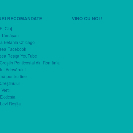
URI RECOMANDATE
VINO CU NOI !
E. Cluj
n Tămăşan
ca Betania Chicago
eea Facebook
eea Reşiţa YouTube
 Creştin Penticostal din România
ul Adevărului
imă pentru tine
Creştinului
 Vieţii
Ekklesia
Levi Reşiţa