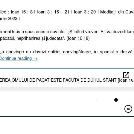
ice : Ioan 16 : 8 I Ioan 3 : 16 – 21 I Ioan 3 : 20 I Meditaţii din Cuv
unie 2023 I
mnul Isus a spus aceste cuvinte : „Şi când va veni El, va dovedi lu
păcatul, neprihănirea şi judecata”. (Ioan 16 : 8)
„a convinge cu dovezi solide, convingătoare, în special a dezvăl
„156
Continue reading
→
I
2023.
CONVINGEREA
OMULUI
DE
PĂCAT
ESTE
FĂCUTĂ
DE
DUHUL
SFÂNT