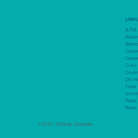
LINK
A.P.M.
Adria
Biseri
Cezar
Cezar
Cultul
Cuvânt
Din in
Foaia 
Izvorul
Radio 
Radio 
© 2012 - 2024 by Cezareea