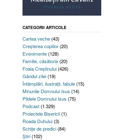
CATEGORII ARTICOLE
Cartea veche
(43)
Creşterea copiilor
(20)
Evenimente
(128)
Familie, căsătorie
(20)
Foaia Creştinului
(426)
Gândul zilei
(19)
Întâmplări, ilustraţii, fabule
(15)
Minunile Domnului Isus
(14)
Pildele Domnului Isus
(75)
Podcast
(1.329)
Proiectele Bisericii
(1)
Roada Duhului
(3)
Schiţe de predici
(84)
Ştiri
(102)