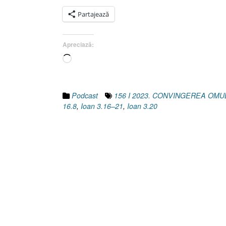
Partajează
Apreciază:
Încarc...
Podcast
156 I 2023. CONVINGEREA OMU
16.8
,
Ioan 3.16–21
,
Ioan 3.20