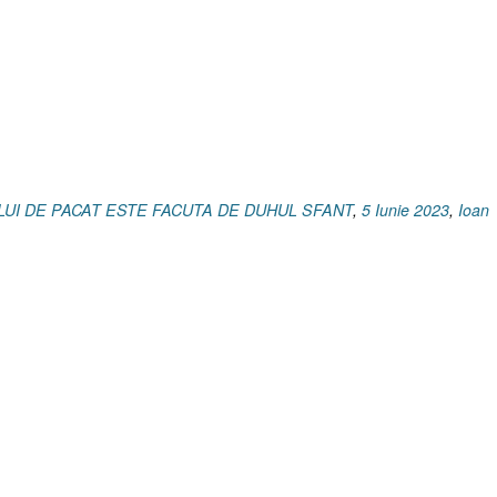
[Ioan
16.8
I
Ioan
3.16–
21
I
Ioan
3.20]”
LUI DE PACAT ESTE FACUTA DE DUHUL SFANT
,
5 Iunie 2023
,
Ioan