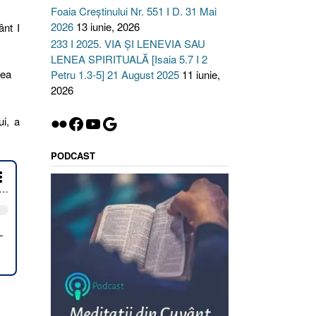
Foaia Creștinului Nr. 551 I D. 31 Mai
2026
13 iunie, 2026
ânt I
233 I 2025. VIA ȘI LENEVIA SAU
LENEA SPIRITUALĂ [Isaia 5.7 I 2
mea
Petru 1.3-5] 21 August 2025
11 iunie,
2026
Flickr
Facebook
YouTube
Google
ui, a
PODCAST