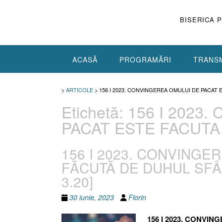
Skip
to
BISERICA 
content
ACASĂ
PROGRAMĂRI
TRANSM
>
ARTICOLE
>
156 I 2023. CONVINGEREA OMULUI DE PACAT
Etichetă:
156 I 2023
PACAT ESTE FACUTA
156 I 2023. CONVINGE
FĂCUTĂ DE DUHUL SFÂNT 
3.20]
30 iunie, 2023
Florin
156 I 2023. CONVI