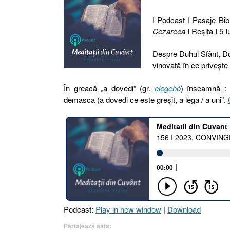
I Podcast I Pasaje Bibl
Cezareea
I Reşiţa I 5 I
Despre Duhul Sfânt, Do
vinovată în ce priveşte 
În greacă „a dovedi” (gr.
elegchó
) înseamnă : 
demasca (a dovedi ce este greșit, a lega / a uni”.
Podcast:
Play in new window
|
Download
Partajează asta: