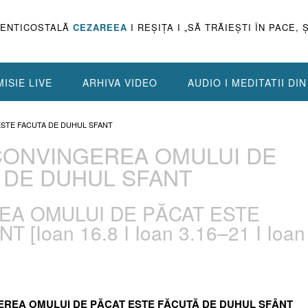
PENTICOSTALĂ
CEZAREEA
I REŞIŢA I „SĂ TRĂIEŞTI ÎN PACE, 
ISIE LIVE
ARHIVA VIDEO
AUDIO I MEDITATII DI
 ESTE FACUTA DE DUHUL SFANT
. CONVINGEREA OMULUI DE
 DE DUHUL SFANT
REA OMULUI DE PĂCAT ESTE
[Ioan 16.8 I Ioan 3.16–21 I Ioan
NGEREA OMULUI DE PĂCAT ESTE FĂCUTĂ DE DUHUL SFÂNT